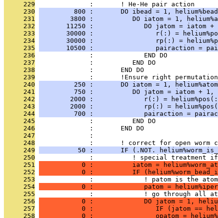
     229
              :       ! He-He pair action
     230
         800 :       DO ibead = 1, helium%bead
     231
        3800 :          DO iatom = 1, helium%a
     232
       11250 :             DO jatom = iatom + 
     233
       30000 :                r(:) = helium%po
     234
       30000 :                rp(:) = helium%p
     235
       10500 :                pairaction = pai
     236
              :             END DO
     237
              :          END DO
     238
              :       END DO
     239
              :       !Ensure right permutation
     240
         250 :       DO iatom = 1, helium%atom
     241
         750 :          DO jatom = iatom + 1, 
     242
        2000 :             r(:) = helium%pos(:
     243
        2000 :             rp(:) = helium%pos(
     244
         700 :             pairaction = pairac
     245
              :          END DO
     246
              :       END DO
     247
              : 
     248
              :       ! correct for open worm c
     249
          50 :       IF (.NOT. helium%worm_is_
     250
              :          ! special treatment if
     251
           0 :          iatom = helium%worm_at
     252
           0 :          IF (helium%worm_bead_i
     253
              :             ! patom is the atom
     254
           0 :             patom = helium%iper
     255
              :             ! go through all at
     256
           0 :             DO jatom = 1, heliu
     257
           0 :                IF (jatom == hel
     258
           0 :                opatom = helium%