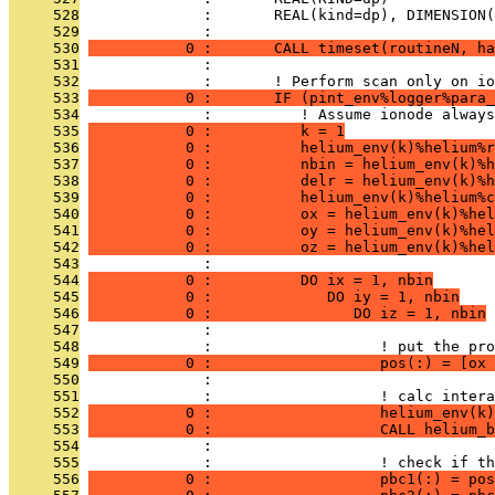
     528
              :       REAL(kind=dp), DIMENSION(
     529
              : 
     530
           0 :       CALL timeset(routineN, ha
     531
              : 
     532
              :       ! Perform scan only on io
     533
           0 :       IF (pint_env%logger%para_
     534
              :          ! Assume ionode alway
     535
           0 :          k = 1
     536
           0 :          helium_env(k)%helium%r
     537
           0 :          nbin = helium_env(k)%h
     538
           0 :          delr = helium_env(k)%h
     539
           0 :          helium_env(k)%helium%c
     540
           0 :          ox = helium_env(k)%hel
     541
           0 :          oy = helium_env(k)%hel
     542
           0 :          oz = helium_env(k)%hel
     543
              : 
     544
           0 :          DO ix = 1, nbin
     545
           0 :             DO iy = 1, nbin
     546
           0 :                DO iz = 1, nbin
     547
              : 
     548
              :                   ! put the pro
     549
           0 :                   pos(:) = [ox 
     550
              : 
     551
              :                   ! calc intera
     552
           0 :                   helium_env(k)
     553
           0 :                   CALL helium_b
     554
              : 
     555
              :                   ! check if th
     556
           0 :                   pbc1(:) = pos