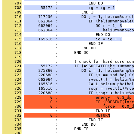
     707
              :             END DO
     708
       55172 :             ig = ig + 1
     709
              :          END IF
     710
      717236 :          DO j = 1, helium%solut
     711
      662064 :             IF (helium%nnp%ele(
     712
      662064 :                DO m = 1, 3
     713
      662064 :                   helium%nnp%co
     714
              :                END DO
     715
      165516 :                ig = ig + 1
     716
              :             END IF
     717
              :          END DO
     718
              :       END DO
     719
              : 
     720
              :       ! check for hard core con
     721
       55172 :       IF (ASSOCIATED(helium%nnp
     722
      275860 :          DO i = 1, helium%nnp%n
     723
      220688 :             IF (i == ind_he) CY
     724
      662064 :             rvect(:) = helium%n
     725
      165516 :             CALL helium_pbc(hel
     726
      165516 :             rsqr = rvect(1)*rve
     727
      220688 :             IF (rsqr < helium%n
     728
           0 :                energy = 0.3_dp 
     729
           0 :                IF (PRESENT(forc
     730
           0 :                   force = 0.0_d
     731
              :                END IF
     732
           0 :                RETURN
     733
              :             END IF
     734
              :          END DO
     735
              :       END IF
     736
              : 