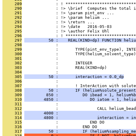
     289
              : ! *****************************
     290
              : !> \brief  Computes the total i
     291
              : !> \param pint_env ...
     292
              : !> \param helium ...
     293
              : !> \return ...
     294
              : !> \date   2016-05-03
     295
              : !> \author Felix Uhl
     296
              : ! *****************************
     297
          50 :    REAL(KIND=dp) FUNCTION heliu
     298
              : 
     299
              :       TYPE(pint_env_type), INTE
     300
              :       TYPE(helium_solvent_type
     301
              : 
     302
              :       INTEGER                  
     303
              :       REAL(KIND=dp)            
     304
              : 
     305
          50 :       interaction = 0.0_dp
     306
              : 
     307
              :       ! InterAction with solute
     308
          50 :       IF (helium%solute_present
     309
         850 :          DO ibead = 1, helium%b
     310
        4850 :             DO iatom = 1, heliu
     311
              : 
     312
              :                CALL helium_bead
     313
        4000 :                                
     314
        4800 :                interaction = in
     315
              :             END DO
     316
              :          END DO
     317
          50 :          IF (helium%sampling_me
     318
           0 :             IF (.NOT. helium%wo