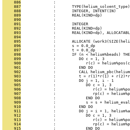
     886
              : 
     887
              :       TYPE(helium_solvent_type
     888
              :       INTEGER, INTENT(IN)      
     889
              :       REAL(KIND=dp)           
     890
              : 
     891
              :       INTEGER                  
     892
              :       REAL(KIND=dp)            
     893
              :       REAL(KIND=dp), ALLOCATABL
     894
              : 
     895
              :       ALLOCATE (work3(SIZE(heli
     896
              :       s = 0.0_dp
     897
              :       t = 0.0_dp
     898
              :       IF (n < helium%beads) THE
     899
              :          DO c = 1, 3
     900
              :             r(c) = helium%pos(c
     901
              :          END DO
     902
              :          CALL helium_pbc(helium
     903
              :          t = r(1)*r(1) + r(2)*r
     904
              :          DO j = 1, i - 1
     905
              :             DO c = 1, 3
     906
              :                r(c) = helium%p
     907
              :                rp(c) = helium%p
     908
              :             END DO
     909
              :             s = s + helium_eva
     910
              :          END DO
     911
              :          DO j = i + 1, helium%a
     912
              :             DO c = 1, 3
     913
              :                r(c) = helium%p
     914
              :                rp(c) = helium%p
     915
              :             END DO