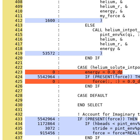
     408
              :                helium, &
     409
              :                helium_r, &
     410
              :                energy, &
     411
              :                my_force &
     412
        1600 :                )
     413
              :          ELSE
     414
              :             CALL helium_intpot_
     415
              :                pint_env%x(qi, :
     416
              :                helium, &
     417
              :                helium_r, &
     418
              :                energy &
     419
       53572 :                )
     420
              :          END IF
     421
              : 
     422
              :       CASE (helium_solute_intpo
     423
           0 :          energy = 0.0_dp
     424
     5542964 :          IF (PRESENT(force)) TH
     425
           0 :             force(:, :) = 0.0_d
     426
              :          END IF
     427
              : 
     428
              :       CASE DEFAULT
     429
              : 
     430
              :       END SELECT
     431
              : 
     432
              :       ! Account for Imaginary 
     433
     5542964 :       IF (PRESENT(force)) THEN
     434
     1172864 :          IF (hbeads < pint_env%
     435
        3072 :             stride = pint_env%p
     436
      915456 :             force = force*REAL(
     437
              :          END IF