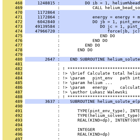
     468
     1248815 :          DO ib = 1, helium%bead
     469
              :             CALL helium_bead_so
     470
     1172864 :                                
     471
     1172864 :             energy = energy + m
     472
     6042840 :             DO jb = 1, pint_env
     473
    49139584 :                DO jc = 1, pint_
     474
    47966720 :                   force(jb, jc)
     475
              :                END DO
     476
              :             END DO
     477
              :          END DO
     478
              :       END DO
     479
              : 
     480
        2647 :    END SUBROUTINE helium_solute
     481
              : 
     482
              : ! *****************************
     483
              : !> \brief Calculate total heliu
     484
              : !> \param   pint_env   path int
     485
              : !> \param helium ...
     486
              : !> \param   energy     calculat
     487
              : !> \author Lukasz Walewski
     488
              : ! *****************************
     489
        3637 :    SUBROUTINE helium_solute_e(p
     490
              : 
     491
              :       TYPE(pint_env_type), INTE
     492
              :       TYPE(helium_solvent_type
     493
              :       REAL(KIND=dp), INTENT(OU
     494
              : 
     495
              :       INTEGER                 
     496
              :       REAL(KIND=dp)            
     497
              : 