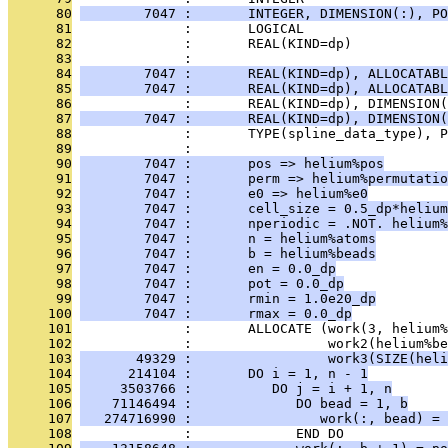
      80
        7047 :       INTEGER, DIMENSION(:), PO
      81
              :       LOGICAL                  
      82
              :       REAL(KIND=dp)            
      83
              :                                
      84
        7047 :       REAL(KIND=dp), ALLOCATABL
      85
        7047 :       REAL(KIND=dp), ALLOCATABL
      86
              :       REAL(KIND=dp), DIMENSION(
      87
        7047 :       REAL(KIND=dp), DIMENSION(
      88
              :       TYPE(spline_data_type), P
      89
              : 
      90
        7047 :       pos => helium%pos
      91
        7047 :       perm => helium%permutatio
      92
        7047 :       e0 => helium%e0
      93
        7047 :       cell_size = 0.5_dp*helium
      94
        7047 :       nperiodic = .NOT. helium%
      95
        7047 :       n = helium%atoms
      96
        7047 :       b = helium%beads
      97
        7047 :       en = 0.0_dp
      98
        7047 :       pot = 0.0_dp
      99
        7047 :       rmin = 1.0e20_dp
     100
        7047 :       rmax = 0.0_dp
     101
              :       ALLOCATE (work(3, helium%
     102
              :                 work2(helium%be
     103
       49329 :                 work3(SIZE(heli
     104
      214104 :       DO i = 1, n - 1
     105
     3503766 :          DO j = i + 1, n
     106
    71146494 :             DO bead = 1, b
     107
   274716990 :                work(:, bead) = 
     108
              :             END DO