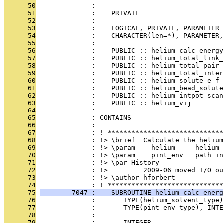
      50
              : 
      51
              :    PRIVATE
      52
              : 
      53
              :    LOGICAL, PRIVATE, PARAMETER 
      54
              :    CHARACTER(len=*), PARAMETER,
      55
              : 
      56
              :    PUBLIC :: helium_calc_energy
      57
              :    PUBLIC :: helium_total_link_
      58
              :    PUBLIC :: helium_total_pair_
      59
              :    PUBLIC :: helium_total_inter
      60
              :    PUBLIC :: helium_solute_e_f
      61
              :    PUBLIC :: helium_bead_solute
      62
              :    PUBLIC :: helium_intpot_scan
      63
              :    PUBLIC :: helium_vij
      64
              : 
      65
              : CONTAINS
      66
              : 
      67
              : ! *****************************
      68
              : !> \brief  Calculate the helium
      69
              : !> \param    helium     helium 
      70
              : !> \param    pint_env   path in
      71
              : !> \par History
      72
              : !>         2009-06 moved I/O o
      73
              : !> \author hforbert
      74
              : ! *****************************
      75
        7047 :    SUBROUTINE helium_calc_energ
      76
              :       TYPE(helium_solvent_type
      77
              :       TYPE(pint_env_type), INTE
      78
              : 
      79
              :       INTEGER                  