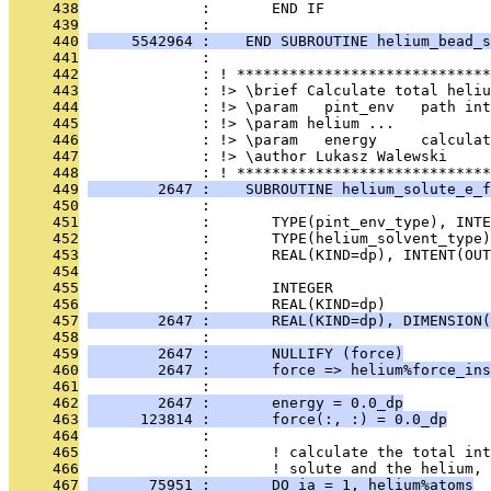
     438
              :       END IF
     439
              : 
     440
     5542964 :    END SUBROUTINE helium_bead_s
     441
              : 
     442
              : ! *****************************
     443
              : !> \brief Calculate total heliu
     444
              : !> \param   pint_env   path int
     445
              : !> \param helium ...
     446
              : !> \param   energy     calculat
     447
              : !> \author Lukasz Walewski
     448
              : ! *****************************
     449
        2647 :    SUBROUTINE helium_solute_e_f
     450
              : 
     451
              :       TYPE(pint_env_type), INTE
     452
              :       TYPE(helium_solvent_type
     453
              :       REAL(KIND=dp), INTENT(OU
     454
              : 
     455
              :       INTEGER                  
     456
              :       REAL(KIND=dp)            
     457
        2647 :       REAL(KIND=dp), DIMENSION(
     458
              : 
     459
        2647 :       NULLIFY (force)
     460
        2647 :       force => helium%force_ins
     461
              : 
     462
        2647 :       energy = 0.0_dp
     463
      123814 :       force(:, :) = 0.0_dp
     464
              : 
     465
              :       ! calculate the total int
     466
              :       ! solute and the helium, 
     467
       75951 :       DO ia = 1, helium%atoms