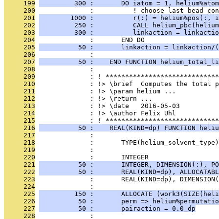
     199
         300 :       DO iatom = 1, helium%atom
     200
              :          ! choose last bead con
     201
        1000 :          r(:) = helium%pos(:, i
     202
         250 :          CALL helium_pbc(helium
     203
         300 :          linkaction = linkactio
     204
              :       END DO
     205
          50 :       linkaction = linkaction/(
     206
              : 
     207
          50 :    END FUNCTION helium_total_li
     208
              : 
     209
              : ! *****************************
     210
              : !> \brief  Computes the total p
     211
              : !> \param helium ...
     212
              : !> \return ...
     213
              : !> \date   2016-05-03
     214
              : !> \author Felix Uhl
     215
              : ! *****************************
     216
          50 :    REAL(KIND=dp) FUNCTION heliu
     217
              : 
     218
              :       TYPE(helium_solvent_type
     219
              : 
     220
              :       INTEGER                  
     221
          50 :       INTEGER, DIMENSION(:), PO
     222
          50 :       REAL(KIND=dp), ALLOCATABL
     223
              :       REAL(KIND=dp), DIMENSION(
     224
              : 
     225
         150 :       ALLOCATE (work3(SIZE(heli
     226
          50 :       perm => helium%permutatio
     227
          50 :       pairaction = 0.0_dp
     228
              : 