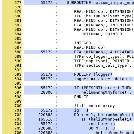
     677
       55172 :    SUBROUTINE helium_intpot_nnp
     678
              : 
     679
              :       REAL(KIND=dp), DIMENSION(
     680
              :       TYPE(helium_solvent_type
     681
              :       REAL(KIND=dp), DIMENSION(
     682
              :       REAL(KIND=dp), INTENT(OU
     683
              :       REAL(KIND=dp), DIMENSION(
     684
              :          OPTIONAL, POINTER     
     685
              : 
     686
              :       INTEGER                  
     687
              :       REAL(KIND=dp)            
     688
       55172 :       REAL(KIND=dp), ALLOCATAB
     689
              :       TYPE(cp_logger_type), PO
     690
              :       TYPE(nnp_type), POINTER 
     691
              :       TYPE(section_vals_type),
     692
              : 
     693
       55172 :       NULLIFY (logger)
     694
       55172 :       logger => cp_get_default_
     695
              : 
     696
       55172 :       IF (PRESENT(force)) THEN
     697
       28800 :          helium%nnp%myforce(:, 
     698
              :       END IF
     699
              : 
     700
              :       !fill coord array
     701
       55172 :       ig = 1
     702
      220688 :       DO i = 1, helium%nnp%n_el
     703
      165516 :          IF (helium%nnp%ele(i) 
     704
       55172 :             ind_he = ig
     705
      220688 :             DO m = 1, 3
     706
      220688 :                helium%nnp%coord