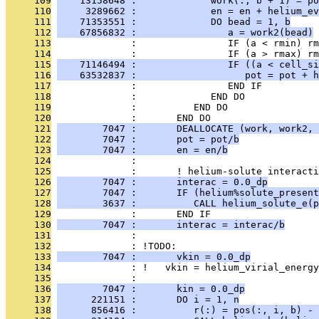
     109
    13158648 :             work(:, b + 1) = po
     110
     3289662 :             en = en + helium_ev
     111
    71353551 :             DO bead = 1, b
     112
    67856832 :                a = work2(bead)
     113
              :                IF (a < rmin) rm
     114
              :                IF (a > rmax) rm
     115
    71146494 :                IF ((a < cell_si
     116
    63532837 :                   pot = pot + h
     117
              :                END IF
     118
              :             END DO
     119
              :          END DO
     120
              :       END DO
     121
        7047 :       DEALLOCATE (work, work2, 
     122
        7047 :       pot = pot/b
     123
        7047 :       en = en/b
     124
              : 
     125
              :       ! helium-solute interacti
     126
        7047 :       interac = 0.0_dp
     127
        7047 :       IF (helium%solute_present
     128
        3637 :          CALL helium_solute_e(p
     129
              :       END IF
     130
        7047 :       interac = interac/b
     131
              : 
     132
              : !TODO:
     133
        7047 :       vkin = 0.0_dp
     134
              : !   vkin = helium_virial_energy
     135
              : 
     136
        7047 :       kin = 0.0_dp
     137
      221151 :       DO i = 1, n
     138
      856416 :          r(:) = pos(:, i, b) - 