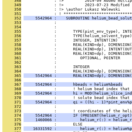
     348
              : !>         2019-09 Added multip
     349
              : !>         2023-07-23 Modified 
     350
              : !> \author Lukasz Walewski
     351
              : ! *****************************
     352
     5542964 :    SUBROUTINE helium_bead_solut
     353
              :                                
     354
              : 
     355
              :       TYPE(pint_env_type), INTE
     356
              :       TYPE(helium_solvent_type
     357
              :       INTEGER, INTENT(IN)      
     358
              :       REAL(KIND=dp), DIMENSION(
     359
              :       REAL(KIND=dp), INTENT(OU
     360
              :       REAL(KIND=dp), DIMENSION
     361
              :          OPTIONAL, POINTER     
     362
              : 
     363
              :       INTEGER                  
     364
              :       REAL(KIND=dp), DIMENSION(
     365
     5542964 :       REAL(KIND=dp), DIMENSION(
     366
              : 
     367
     5542964 :       hbeads = helium%beads
     368
              :       ! helium bead index that 
     369
     5542964 :       hi = MOD(helium_slice_ind
     370
              :       ! solute bead index that 
     371
     5542964 :       qi = ((hi - 1)*pint_env%p
     372
              : 
     373
              :       ! coordinates of the heli
     374
     5542964 :       IF (PRESENT(helium_r_opt)
     375
     1460066 :          helium_r(:) = helium_r
     376
              :       ELSE
     377
    16331592 :          helium_r(:) = helium%p