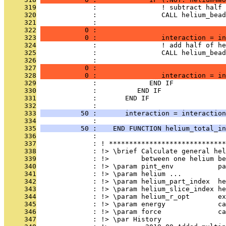
     319
              :                ! subtract half 
     320
              :                CALL helium_bead
     321
              :                                
     322
           0 :                                
     323
           0 :                interaction = in
     324
              :                ! add half of he
     325
              :                CALL helium_bead
     326
              :                                
     327
           0 :                                
     328
           0 :                interaction = in
     329
              :             END IF
     330
              :          END IF
     331
              :       END IF
     332
              : 
     333
          50 :       interaction = interaction
     334
              : 
     335
          50 :    END FUNCTION helium_total_in
     336
              : 
     337
              : ! *****************************
     338
              : !> \brief Calculate general he
     339
              : !>        between one helium be
     340
              : !> \param pint_env           p
     341
              : !> \param helium ...
     342
              : !> \param helium_part_index  he
     343
              : !> \param helium_slice_index he
     344
              : !> \param helium_r_opt       ex
     345
              : !> \param energy             ca
     346
              : !> \param force              ca
     347
              : !> \par History