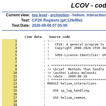
LCOV - cod
Current view:
top level
-
src/motion
- helium_interaction
Test:
CP2K Regtests (git:12fe96e)
Test Date:
2026-08-06 07:05:00
            Line data    Source code
       1
              : !------------------------------
       2
              : !   CP2K: A general program to 
       3
              : !   Copyright 2000-2026 CP2K de
       4
              : !                              
       5
              : !   SPDX-License-Identifier: GP
       6
              : !------------------------------
       7
              : 
       8
              : ! *****************************
       9
              : !> \brief  Methods that handle 
      10
              : !> \author Lukasz Walewski
      11
              : !> \date   2009-06-10
      12
              : ! *****************************
      13
              : MODULE helium_interactions
      14
              : 
      15
              :    USE cp_log_handling,        
      16
              :                                
      17
              :    USE helium_common,          
      18
              :                                
      19
              :                                