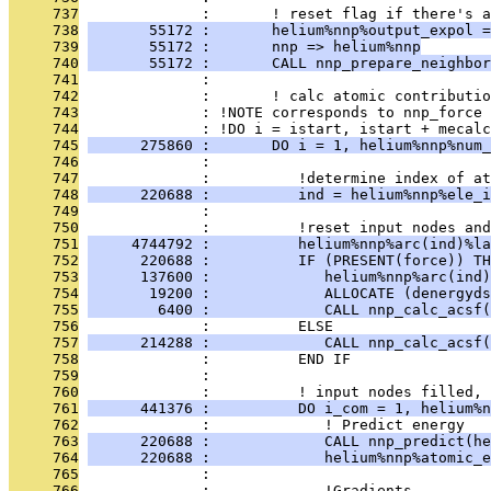
     737
              :       ! reset flag if there's a
     738
       55172 :       helium%nnp%output_expol =
     739
       55172 :       nnp => helium%nnp
     740
       55172 :       CALL nnp_prepare_neighbor
     741
              : 
     742
              :       ! calc atomic contributio
     743
              : !NOTE corresponds to nnp_force 
     744
              : !DO i = istart, istart + mecalc
     745
      275860 :       DO i = 1, helium%nnp%num_
     746
              : 
     747
              :          !determine index of at
     748
      220688 :          ind = helium%nnp%ele_i
     749
              : 
     750
              :          !reset input nodes and
     751
     4744792 :          helium%nnp%arc(ind)%la
     752
      220688 :          IF (PRESENT(force)) TH
     753
      137600 :             helium%nnp%arc(ind)
     754
       19200 :             ALLOCATE (denergyds
     755
        6400 :             CALL nnp_calc_acsf(
     756
              :          ELSE
     757
      214288 :             CALL nnp_calc_acsf(
     758
              :          END IF
     759
              : 
     760
              :          ! input nodes filled, 
     761
      441376 :          DO i_com = 1, helium%n
     762
              :             ! Predict energy
     763
      220688 :             CALL nnp_predict(he
     764
      220688 :             helium%nnp%atomic_e
     765
              : 
     766
              :             !Gradients