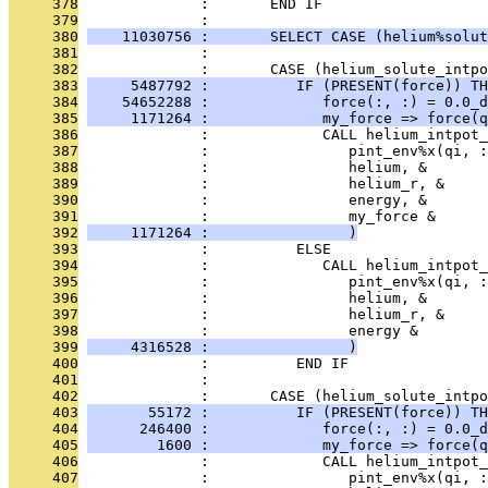
     378
              :       END IF
     379
              : 
     380
    11030756 :       SELECT CASE (helium%solut
     381
              : 
     382
              :       CASE (helium_solute_intpo
     383
     5487792 :          IF (PRESENT(force)) TH
     384
    54652288 :             force(:, :) = 0.0_d
     385
     1171264 :             my_force => force(q
     386
              :             CALL helium_intpot_
     387
              :                pint_env%x(qi, :
     388
              :                helium, &
     389
              :                helium_r, &
     390
              :                energy, &
     391
              :                my_force &
     392
     1171264 :                )
     393
              :          ELSE
     394
              :             CALL helium_intpot_
     395
              :                pint_env%x(qi, :
     396
              :                helium, &
     397
              :                helium_r, &
     398
              :                energy &
     399
     4316528 :                )
     400
              :          END IF
     401
              : 
     402
              :       CASE (helium_solute_intpo
     403
       55172 :          IF (PRESENT(force)) TH
     404
      246400 :             force(:, :) = 0.0_d
     405
        1600 :             my_force => force(q
     406
              :             CALL helium_intpot_
     407
              :                pint_env%x(qi, :