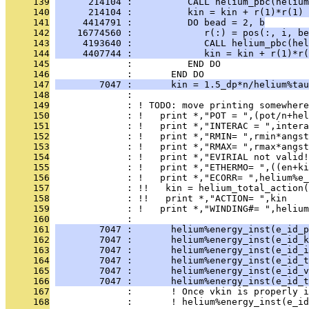
     139
      214104 :          CALL helium_pbc(helium
     140
      214104 :          kin = kin + r(1)*r(1) 
     141
     4414791 :          DO bead = 2, b
     142
    16774560 :             r(:) = pos(:, i, be
     143
     4193640 :             CALL helium_pbc(hel
     144
     4407744 :             kin = kin + r(1)*r(
     145
              :          END DO
     146
              :       END DO
     147
        7047 :       kin = 1.5_dp*n/helium%ta
     148
              : 
     149
              : ! TODO: move printing somewhere
     150
              : !   print *,"POT = ",(pot/n+hel
     151
              : !   print *,"INTERAC = ",intera
     152
              : !   print *,"RMIN= ",rmin*angst
     153
              : !   print *,"RMAX= ",rmax*angst
     154
              : !   print *,"EVIRIAL not valid!
     155
              : !   print *,"ETHERMO= ",((en+ki
     156
              : !   print *,"ECORR= ",helium%e_
     157
              : !!   kin = helium_total_action(
     158
              : !!   print *,"ACTION= ",kin
     159
              : !   print *,"WINDING#= ",helium
     160
              : 
     161
        7047 :       helium%energy_inst(e_id_p
     162
        7047 :       helium%energy_inst(e_id_k
     163
        7047 :       helium%energy_inst(e_id_i
     164
        7047 :       helium%energy_inst(e_id_t
     165
        7047 :       helium%energy_inst(e_id_v
     166
        7047 :       helium%energy_inst(e_id_t
     167
              :       ! Once vkin is properly i
     168
              :       ! helium%energy_inst(e_i