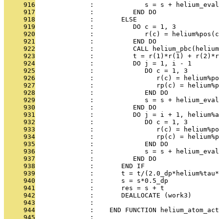
     916
              :             s = s + helium_eva
     917
              :          END DO
     918
              :       ELSE
     919
              :          DO c = 1, 3
     920
              :             r(c) = helium%pos(c
     921
              :          END DO
     922
              :          CALL helium_pbc(helium
     923
              :          t = r(1)*r(1) + r(2)*r
     924
              :          DO j = 1, i - 1
     925
              :             DO c = 1, 3
     926
              :                r(c) = helium%p
     927
              :                rp(c) = helium%p
     928
              :             END DO
     929
              :             s = s + helium_eva
     930
              :          END DO
     931
              :          DO j = i + 1, helium%a
     932
              :             DO c = 1, 3
     933
              :                r(c) = helium%p
     934
              :                rp(c) = helium%p
     935
              :             END DO
     936
              :             s = s + helium_eva
     937
              :          END DO
     938
              :       END IF
     939
              :       t = t/(2.0_dp*helium%tau*
     940
              :       s = s*0.5_dp
     941
              :       res = s + t
     942
              :       DEALLOCATE (work3)
     943
              : 
     944
              :    END FUNCTION helium_atom_act
     945
              : 