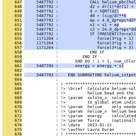
     647
     5487792 :             CALL helium_pbc(hel
     648
     5487792 :             d2 = dr(1)*dr(1) + 
     649
     5487792 :             d = SQRT(d2)
     650
     5487792 :             dd = (sig/d)**6
     651
     5487792 :             ep = 4.0_dp*eps*dd*
     652
     5487792 :             s1 = s1 + ep
     653
     5487792 :             s2 = 24.0_dp*eps*dd
     654
     5487792 :             IF (PRESENT(force))
     655
     1171264 :                force(3*ig + 1) 
     656
     1171264 :                force(3*ig + 2) 
     657
     1171264 :                force(3*ig + 3) 
     658
              :             END IF
     659
              :          END IF
     660
              :       END DO ! i = 1, num_chlor
     661
     5487792 :       energy = energy + s1
     662
              : 
     663
     5487792 :    END SUBROUTINE helium_intpot
     664
              : 
     665
              : ! *****************************
     666
              : !> \brief  Calculate helium-sol
     667
              : !>         helium bead and the
     668
              : !> \param  solute_x  solute pos
     669
              : !>         to global atom indic
     670
              : !> \param  helium    only need
     671
              : !> \param  helium_x  helium bea
     672
              : !> \param  energy    calculated
     673
              : !> \param  force     (optional)
     674
              : !> \date   2023-02-22
     675
              : !> \author Laura Duran
     676
              : ! *****************************