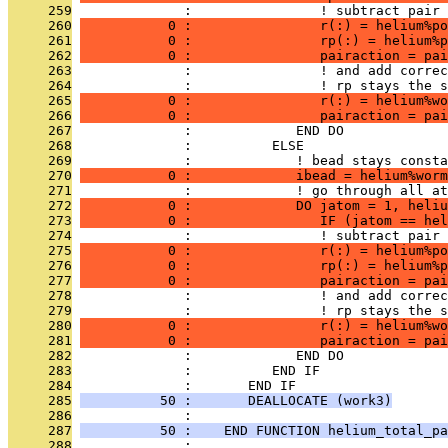
     259
              :                ! subtract pair 
     260
           0 :                r(:) = helium%p
     261
           0 :                rp(:) = helium%p
     262
           0 :                pairaction = pai
     263
              :                ! and add correc
     264
              :                ! rp stays the s
     265
           0 :                r(:) = helium%wo
     266
           0 :                pairaction = pai
     267
              :             END DO
     268
              :          ELSE
     269
              :             ! bead stays consta
     270
           0 :             ibead = helium%worm
     271
              :             ! go through all at
     272
           0 :             DO jatom = 1, heliu
     273
           0 :                IF (jatom == hel
     274
              :                ! subtract pair 
     275
           0 :                r(:) = helium%po
     276
           0 :                rp(:) = helium%p
     277
           0 :                pairaction = pai
     278
              :                ! and add correc
     279
              :                ! rp stays the s
     280
           0 :                r(:) = helium%wo
     281
           0 :                pairaction = pai
     282
              :             END DO
     283
              :          END IF
     284
              :       END IF
     285
          50 :       DEALLOCATE (work3)
     286
              : 
     287
          50 :    END FUNCTION helium_total_pa
     288
              : 