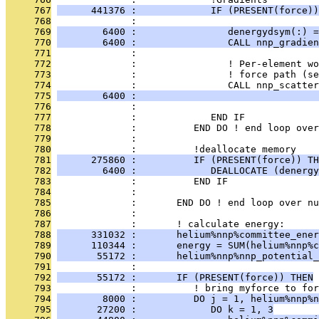
     767
      441376 :             IF (PRESENT(force))
     768
              : 
     769
        6400 :                denergydsym(:) =
     770
        6400 :                CALL nnp_gradien
     771
              : 
     772
              :                ! Per-element wo
     773
              :                ! force path (se
     774
              :                CALL nnp_scatter
     775
        6400 :                                
     776
              : 
     777
              :             END IF
     778
              :          END DO ! end loop over
     779
              : 
     780
              :          !deallocate memory
     781
      275860 :          IF (PRESENT(force)) TH
     782
        6400 :             DEALLOCATE (denergy
     783
              :          END IF
     784
              : 
     785
              :       END DO ! end loop over nu
     786
              : 
     787
              :       ! calculate energy:
     788
      331032 :       helium%nnp%committee_ene
     789
      110344 :       energy = SUM(helium%nnp%c
     790
       55172 :       helium%nnp%nnp_potential_
     791
              : 
     792
       55172 :       IF (PRESENT(force)) THEN
     793
              :          ! bring myforce to for
     794
        8000 :          DO j = 1, helium%nnp%n
     795
       27200 :             DO k = 1, 3