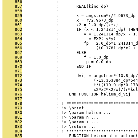
     856
              : 
     857
              :       REAL(kind=dp)            
     858
              : 
     859
              :       x = angstrom*r/2.9673_dp
     860
              :       x = r/2.9673_dp
     861
              :       x2 = 1.0_dp/(x*x)
     862
              :       IF (x < 1.241314_dp) THEN
     863
              :          y = 1.241314_dp/x - 1.
     864
              :          f = EXP(-y*y)
     865
              :          fp = 2.0_dp*1.241314_d
     866
              :               ((0.1781_dp*x2 + 
     867
              :       ELSE
     868
              :          f = 1.0_dp
     869
              :          fp = 0.0_dp
     870
              :       END IF
     871
              : 
     872
              :       dvij = angstrom*(10.8_dp/
     873
              :              (-13.353384_dp*544
     874
              :              f*(((10.0_dp*0.178
     875
              :              x2*x2*x2/x)/(r*kel
     876
              :    END FUNCTION helium_d_vij
     877
              : 
     878
              : ! *****************************
     879
              : !> \brief ...
     880
              : !> \param helium ...
     881
              : !> \param n ...
     882
              : !> \param i ...
     883
              : !> \return ...
     884
              : ! *****************************
     885
              :    FUNCTION helium_atom_action(