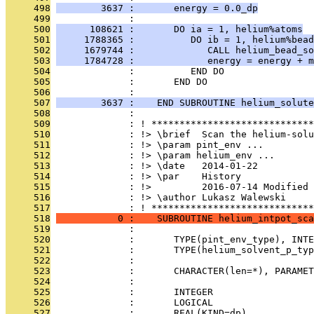
     498
        3637 :       energy = 0.0_dp
     499
              : 
     500
      108621 :       DO ia = 1, helium%atoms
     501
     1788365 :          DO ib = 1, helium%bead
     502
     1679744 :             CALL helium_bead_so
     503
     1784728 :             energy = energy + m
     504
              :          END DO
     505
              :       END DO
     506
              : 
     507
        3637 :    END SUBROUTINE helium_solute
     508
              : 
     509
              : ! *****************************
     510
              : !> \brief  Scan the helium-solu
     511
              : !> \param pint_env ...
     512
              : !> \param helium_env ...
     513
              : !> \date   2014-01-22
     514
              : !> \par    History
     515
              : !>         2016-07-14 Modified 
     516
              : !> \author Lukasz Walewski
     517
              : ! *****************************
     518
           0 :    SUBROUTINE helium_intpot_sca
     519
              : 
     520
              :       TYPE(pint_env_type), INTE
     521
              :       TYPE(helium_solvent_p_typ
     522
              : 
     523
              :       CHARACTER(len=*), PARAMET
     524
              : 
     525
              :       INTEGER                  
     526
              :       LOGICAL                  
     527
              :       REAL(KIND=dp)            