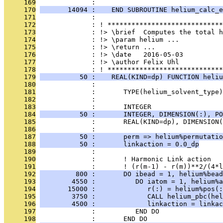
     169
              : 
     170
       14094 :    END SUBROUTINE helium_calc_e
     171
              : 
     172
              : ! *****************************
     173
              : !> \brief  Computes the total h
     174
              : !> \param helium ...
     175
              : !> \return ...
     176
              : !> \date   2016-05-03
     177
              : !> \author Felix Uhl
     178
              : ! *****************************
     179
          50 :    REAL(KIND=dp) FUNCTION heliu
     180
              : 
     181
              :       TYPE(helium_solvent_type
     182
              : 
     183
              :       INTEGER                  
     184
          50 :       INTEGER, DIMENSION(:), PO
     185
              :       REAL(KIND=dp), DIMENSION(
     186
              : 
     187
          50 :       perm => helium%permutatio
     188
          50 :       linkaction = 0.0_dp
     189
              : 
     190
              :       ! Harmonic Link action
     191
              :       ! (r(m-1) - r(m))**2/(4*l
     192
         800 :       DO ibead = 1, helium%bead
     193
        4550 :          DO iatom = 1, helium%a
     194
       15000 :             r(:) = helium%pos(:
     195
        3750 :             CALL helium_pbc(hel
     196
        4500 :             linkaction = linkac
     197
              :          END DO
     198
              :       END DO