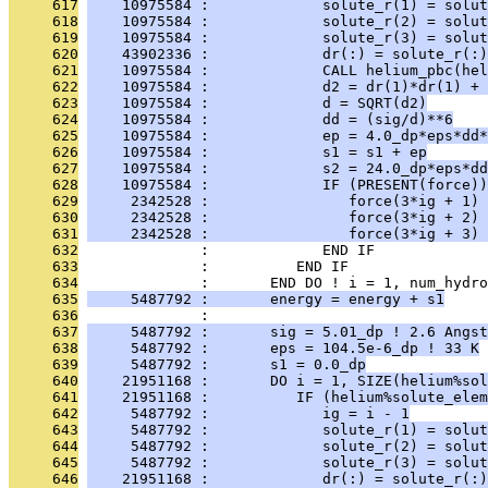
     617
    10975584 :             solute_r(1) = solut
     618
    10975584 :             solute_r(2) = solut
     619
    10975584 :             solute_r(3) = solut
     620
    43902336 :             dr(:) = solute_r(:)
     621
    10975584 :             CALL helium_pbc(hel
     622
    10975584 :             d2 = dr(1)*dr(1) + 
     623
    10975584 :             d = SQRT(d2)
     624
    10975584 :             dd = (sig/d)**6
     625
    10975584 :             ep = 4.0_dp*eps*dd*
     626
    10975584 :             s1 = s1 + ep
     627
    10975584 :             s2 = 24.0_dp*eps*dd
     628
    10975584 :             IF (PRESENT(force))
     629
     2342528 :                force(3*ig + 1) 
     630
     2342528 :                force(3*ig + 2) 
     631
     2342528 :                force(3*ig + 3) 
     632
              :             END IF
     633
              :          END IF
     634
              :       END DO ! i = 1, num_hydro
     635
     5487792 :       energy = energy + s1
     636
              : 
     637
     5487792 :       sig = 5.01_dp ! 2.6 Angst
     638
     5487792 :       eps = 104.5e-6_dp ! 33 K
     639
     5487792 :       s1 = 0.0_dp
     640
    21951168 :       DO i = 1, SIZE(helium%sol
     641
    21951168 :          IF (helium%solute_elem
     642
     5487792 :             ig = i - 1
     643
     5487792 :             solute_r(1) = solut
     644
     5487792 :             solute_r(2) = solut
     645
     5487792 :             solute_r(3) = solut
     646
    21951168 :             dr(:) = solute_r(:)