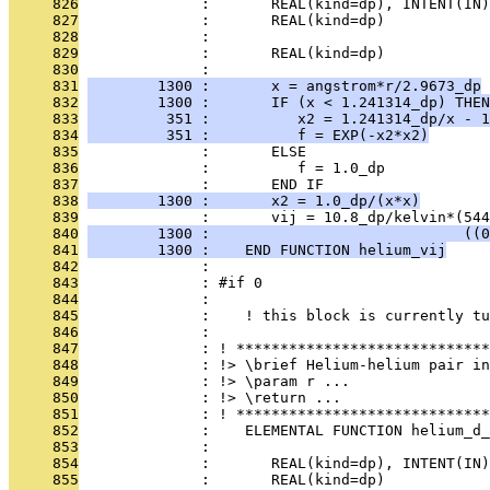
     826
              :       REAL(kind=dp), INTENT(IN)
     827
              :       REAL(kind=dp)           
     828
              : 
     829
              :       REAL(kind=dp)            
     830
              : 
     831
        1300 :       x = angstrom*r/2.9673_dp
     832
        1300 :       IF (x < 1.241314_dp) THEN
     833
         351 :          x2 = 1.241314_dp/x - 1
     834
         351 :          f = EXP(-x2*x2)
     835
              :       ELSE
     836
              :          f = 1.0_dp
     837
              :       END IF
     838
        1300 :       x2 = 1.0_dp/(x*x)
     839
              :       vij = 10.8_dp/kelvin*(544
     840
        1300 :                             ((0
     841
        1300 :    END FUNCTION helium_vij
     842
              : 
     843
              : #if 0
     844
              : 
     845
              :    ! this block is currently tu
     846
              : 
     847
              : ! *****************************
     848
              : !> \brief Helium-helium pair in
     849
              : !> \param r ...
     850
              : !> \return ...
     851
              : ! *****************************
     852
              :    ELEMENTAL FUNCTION helium_d_
     853
              : 
     854
              :       REAL(kind=dp), INTENT(IN)
     855
              :       REAL(kind=dp)            