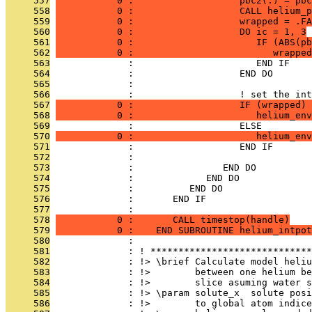
     557
           0 :                   pbc2(:) = pbc
     558
           0 :                   CALL helium_p
     559
           0 :                   wrapped = .FA
     560
           0 :                   DO ic = 1, 3
     561
           0 :                      IF (ABS(pb
     562
           0 :                         wrapped
     563
              :                      END IF
     564
              :                   END DO
     565
              : 
     566
              :                   ! set the int
     567
           0 :                   IF (wrapped) 
     568
           0 :                      helium_env
     569
              :                   ELSE
     570
           0 :                      helium_env
     571
              :                   END IF
     572
              : 
     573
              :                END DO
     574
              :             END DO
     575
              :          END DO
     576
              :       END IF
     577
              : 
     578
           0 :       CALL timestop(handle)
     579
           0 :    END SUBROUTINE helium_intpot
     580
              : 
     581
              : ! *****************************
     582
              : !> \brief Calculate model heliu
     583
              : !>        between one helium be
     584
              : !>        slice asuming water s
     585
              : !> \param solute_x  solute posi
     586
              : !>        to global atom indice