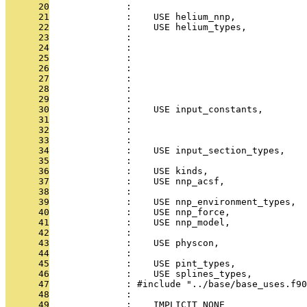
      20
              :                                
      21
              :    USE helium_nnp,             
      22
              :    USE helium_types,           
      23
              :                                
      24
              :                                
      25
              :                                
      26
              :                                
      27
              :                                
      28
              :                                
      29
              :                                
      30
              :    USE input_constants,        
      31
              :                                
      32
              :                                
      33
              :                                
      34
              :    USE input_section_types,    
      35
              :                               
      36
              :    USE kinds,                  
      37
              :    USE nnp_acsf,               
      38
              :                                
      39
              :    USE nnp_environment_types, 
      40
              :    USE nnp_force,              
      41
              :    USE nnp_model,              
      42
              :                                
      43
              :    USE physcon,                
      44
              :                                
      45
              :    USE pint_types,             
      46
              :    USE splines_types,          
      47
              : #include "../base/base_uses.f90
      48
              : 
      49
              :    IMPLICIT NONE