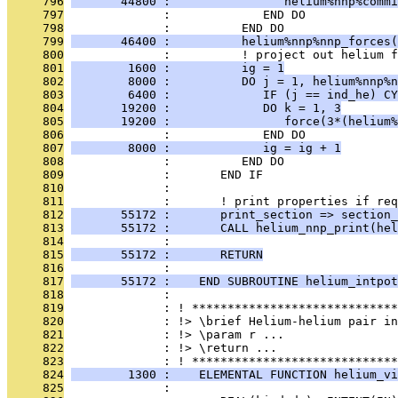
     796
       44800 :                helium%nnp%commi
     797
              :             END DO
     798
              :          END DO
     799
       46400 :          helium%nnp%nnp_forces(
     800
              :          ! project out helium f
     801
        1600 :          ig = 1
     802
        8000 :          DO j = 1, helium%nnp%n
     803
        6400 :             IF (j == ind_he) CY
     804
       19200 :             DO k = 1, 3
     805
       19200 :                force(3*(helium%
     806
              :             END DO
     807
        8000 :             ig = ig + 1
     808
              :          END DO
     809
              :       END IF
     810
              : 
     811
              :       ! print properties if req
     812
       55172 :       print_section => section_
     813
       55172 :       CALL helium_nnp_print(hel
     814
              : 
     815
       55172 :       RETURN
     816
              : 
     817
       55172 :    END SUBROUTINE helium_intpot
     818
              : 
     819
              : ! *****************************
     820
              : !> \brief Helium-helium pair in
     821
              : !> \param r ...
     822
              : !> \return ...
     823
              : ! *****************************
     824
        1300 :    ELEMENTAL FUNCTION helium_vi
     825
              : 