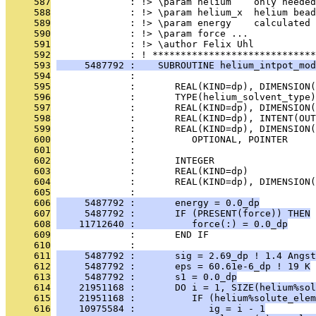
     587
              : !> \param helium    only needed
     588
              : !> \param helium_x  helium bead
     589
              : !> \param energy    calculated 
     590
              : !> \param force ...
     591
              : !> \author Felix Uhl
     592
              : ! *****************************
     593
     5487792 :    SUBROUTINE helium_intpot_mod
     594
              : 
     595
              :       REAL(KIND=dp), DIMENSION(
     596
              :       TYPE(helium_solvent_type
     597
              :       REAL(KIND=dp), DIMENSION(
     598
              :       REAL(KIND=dp), INTENT(OU
     599
              :       REAL(KIND=dp), DIMENSION(
     600
              :          OPTIONAL, POINTER     
     601
              : 
     602
              :       INTEGER                  
     603
              :       REAL(KIND=dp)            
     604
              :       REAL(KIND=dp), DIMENSION(
     605
              : 
     606
     5487792 :       energy = 0.0_dp
     607
     5487792 :       IF (PRESENT(force)) THEN
     608
    11712640 :          force(:) = 0.0_dp
     609
              :       END IF
     610
              : 
     611
     5487792 :       sig = 2.69_dp ! 1.4 Angst
     612
     5487792 :       eps = 60.61e-6_dp ! 19 K
     613
     5487792 :       s1 = 0.0_dp
     614
    21951168 :       DO i = 1, SIZE(helium%sol
     615
    21951168 :          IF (helium%solute_elem
     616
    10975584 :             ig = i - 1