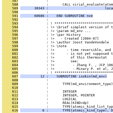
     587
              : 
     588
              :       CALL virial_evaluate(atom
     589
       30343 :                            loca
     590
              : 
     591
       60686 :    END SUBROUTINE nve
     592
              : 
     593
              : ! *****************************
     594
              : !> \brief simplest version of t
     595
              : !> \param md_env ...
     596
              : !> \par History
     597
              : !>   - Created [2004-07]
     598
              : !> \author Joost VandeVondele
     599
              : !> \note
     600
              : !>      - time reversible, and 
     601
              : !>      - is not yet supposed t
     602
              : !>        of this thermostat
     603
              : !>        see:
     604
              : !>         - Zhang F. , JCP 106
     605
              : !>         - Minary P. et al, J
     606
              : ! *****************************
     607
          12 :    SUBROUTINE isokin(md_env)
     608
              : 
     609
              :       TYPE(md_environment_type
     610
              : 
     611
              :       INTEGER                  
     612
              :       INTEGER, POINTER        
     613
              :       LOGICAL                  
     614
              :       REAL(KIND=dp)            
     615
              :       TYPE(atomic_kind_list_typ
     616
           6 :       TYPE(atomic_kind_type), D