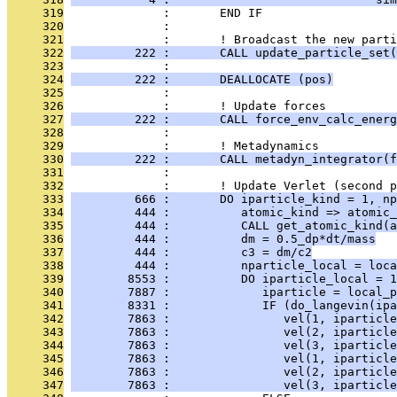
     319
              :       END IF
     320
              : 
     321
              :       ! Broadcast the new parti
     322
         222 :       CALL update_particle_set(
     323
              : 
     324
         222 :       DEALLOCATE (pos)
     325
              : 
     326
              :       ! Update forces
     327
         222 :       CALL force_env_calc_energ
     328
              : 
     329
              :       ! Metadynamics
     330
         222 :       CALL metadyn_integrator(f
     331
              : 
     332
              :       ! Update Verlet (second p
     333
         666 :       DO iparticle_kind = 1, np
     334
         444 :          atomic_kind => atomic_
     335
         444 :          CALL get_atomic_kind(a
     336
         444 :          dm = 0.5_dp*dt/mass
     337
         444 :          c3 = dm/c2
     338
         444 :          nparticle_local = loca
     339
        8553 :          DO iparticle_local = 1
     340
        7887 :             iparticle = local_p
     341
        8331 :             IF (do_langevin(ipa
     342
        7863 :                vel(1, iparticle
     343
        7863 :                vel(2, iparticle
     344
        7863 :                vel(3, iparticle
     345
        7863 :                vel(1, iparticle
     346
        7863 :                vel(2, iparticle
     347
        7863 :                vel(3, iparticle