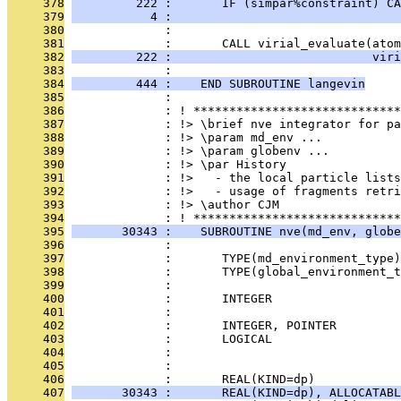
     378
         222 :       IF (simpar%constraint) CA
     379
           4 :                                
     380
              : 
     381
              :       CALL virial_evaluate(atom
     382
         222 :                            viri
     383
              : 
     384
         444 :    END SUBROUTINE langevin
     385
              : 
     386
              : ! *****************************
     387
              : !> \brief nve integrator for pa
     388
              : !> \param md_env ...
     389
              : !> \param globenv ...
     390
              : !> \par History
     391
              : !>   - the local particle lists
     392
              : !>   - usage of fragments retri
     393
              : !> \author CJM
     394
              : ! *****************************
     395
       30343 :    SUBROUTINE nve(md_env, globe
     396
              : 
     397
              :       TYPE(md_environment_type
     398
              :       TYPE(global_environment_t
     399
              : 
     400
              :       INTEGER                  
     401
              :                                
     402
              :       INTEGER, POINTER        
     403
              :       LOGICAL                  
     404
              :                                
     405
              :                               
     406
              :       REAL(KIND=dp)            
     407
       30343 :       REAL(KIND=dp), ALLOCATABL