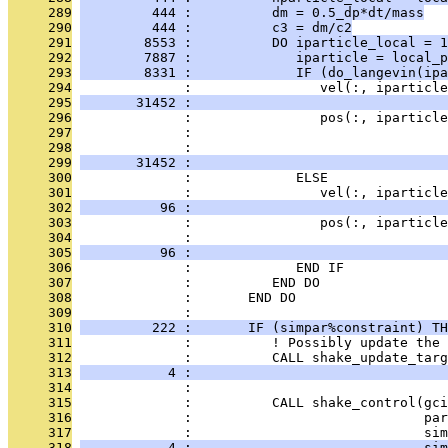
     289
         444 :          dm = 0.5_dp*dt/mass
     290
         444 :          c3 = dm/c2
     291
        8553 :          DO iparticle_local = 1
     292
        7887 :             iparticle = local_p
     293
        8331 :             IF (do_langevin(ipa
     294
              :                vel(:, iparticle
     295
       31452 :                                
     296
              :                pos(:, iparticle
     297
              :                                
     298
              :                                
     299
       31452 :                                
     300
              :             ELSE
     301
              :                vel(:, iparticle
     302
          96 :                                
     303
              :                pos(:, iparticle
     304
              :                                
     305
          96 :                                
     306
              :             END IF
     307
              :          END DO
     308
              :       END DO
     309
              : 
     310
         222 :       IF (simpar%constraint) TH
     311
              :          ! Possibly update the 
     312
              :          CALL shake_update_targ
     313
           4 :                                
     314
              : 
     315
              :          CALL shake_control(gci
     316
              :                             par
     317
              :                             sim
     318
           4 :                             sim