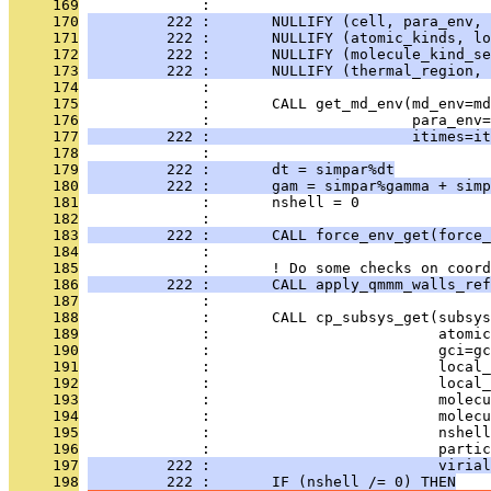
     169
              : 
     170
         222 :       NULLIFY (cell, para_env, 
     171
         222 :       NULLIFY (atomic_kinds, lo
     172
         222 :       NULLIFY (molecule_kind_se
     173
         222 :       NULLIFY (thermal_region, 
     174
              : 
     175
              :       CALL get_md_env(md_env=md
     176
              :                       para_env=
     177
         222 :                       itimes=it
     178
              : 
     179
         222 :       dt = simpar%dt
     180
         222 :       gam = simpar%gamma + simp
     181
              :       nshell = 0
     182
              : 
     183
         222 :       CALL force_env_get(force
     184
              : 
     185
              :       ! Do some checks on coord
     186
         222 :       CALL apply_qmmm_walls_ref
     187
              : 
     188
              :       CALL cp_subsys_get(subsys
     189
              :                          atomic
     190
              :                          gci=gc
     191
              :                          local_
     192
              :                          local_
     193
              :                          molecu
     194
              :                          molecu
     195
              :                          nshell
     196
              :                          partic
     197
         222 :                          virial
     198
         222 :       IF (nshell /= 0) THEN