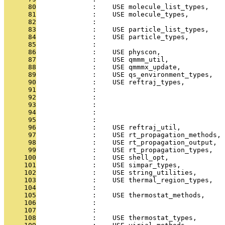
      80
              :    USE molecule_list_types,    
      81
              :    USE molecule_types,         
      82
              :                                
      83
              :    USE particle_list_types,    
      84
              :    USE particle_types,         
      85
              :                                
      86
              :    USE physcon,                
      87
              :    USE qmmm_util,             
      88
              :    USE qmmmx_update,           
      89
              :    USE qs_environment_types,   
      90
              :    USE reftraj_types,          
      91
              :                                
      92
              :                                
      93
              :                                
      94
              :                                
      95
              :                                
      96
              :    USE reftraj_util,           
      97
              :    USE rt_propagation_methods, 
      98
              :    USE rt_propagation_output,  
      99
              :    USE rt_propagation_types,   
     100
              :    USE shell_opt,              
     101
              :    USE simpar_types,           
     102
              :    USE string_utilities,       
     103
              :    USE thermal_region_types,   
     104
              :                               
     105
              :    USE thermostat_methods,     
     106
              :                                
     107
              :                                
     108
              :    USE thermostat_types,       