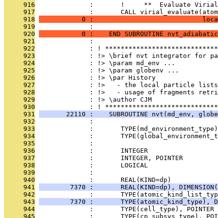
     916
              :       !     **  Evaluate Virial
     917
              :       CALL virial_evaluate(atom
     918
           0 :                            loca
     919
              : 
     920
           0 :    END SUBROUTINE nvt_adiabatic
     921
              : 
     922
              : ! *****************************
     923
              : !> \brief nvt integrator for pa
     924
              : !> \param md_env ...
     925
              : !> \param globenv ...
     926
              : !> \par History
     927
              : !>   - the local particle lists
     928
              : !>   - usage of fragments retri
     929
              : !> \author CJM
     930
              : ! *****************************
     931
       22110 :    SUBROUTINE nvt(md_env, globe
     932
              : 
     933
              :       TYPE(md_environment_type
     934
              :       TYPE(global_environment_t
     935
              : 
     936
              :       INTEGER                  
     937
              :       INTEGER, POINTER        
     938
              :       LOGICAL                  
     939
              :                               
     940
              :       REAL(KIND=dp)            
     941
        7370 :       REAL(KIND=dp), DIMENSION(
     942
              :       TYPE(atomic_kind_list_typ
     943
        7370 :       TYPE(atomic_kind_type), D
     944
              :       TYPE(cell_type), POINTER 
     945
              :       TYPE(cp_subsys_type), PO