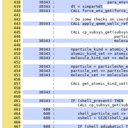
     438
       30343 :                       para_env=
     439
       30343 :       dt = simpar%dt
     440
       30343 :       CALL force_env_get(force
     441
              : 
     442
              :       ! Do some checks on coord
     443
       30343 :       CALL apply_qmmm_walls_ref
     444
              : 
     445
              :       CALL cp_subsys_get(subsys
     446
              :                          partic
     447
       30343 :                          molecu
     448
              : 
     449
       30343 :       nparticle_kind = atomic_k
     450
       30343 :       atomic_kind_set => atomic
     451
       30343 :       molecule_kind_set => mole
     452
              : 
     453
       30343 :       nparticle = particles%n_e
     454
       30343 :       particle_set => particles
     455
       30343 :       molecule_set => molecules
     456
              : 
     457
              :       CALL get_atomic_kind_set(
     458
              :                                
     459
       30343 :                                
     460
              : 
     461
       30343 :       IF (shell_present) THEN
     462
              :          CALL cp_subsys_get(sub
     463
         600 :                             cor
     464
         600 :          shell_particle_set => 
     465
         600 :          nshell = SIZE(shell_pa
     466
              : 
     467
         600 :          IF (shell_adiabatic) T