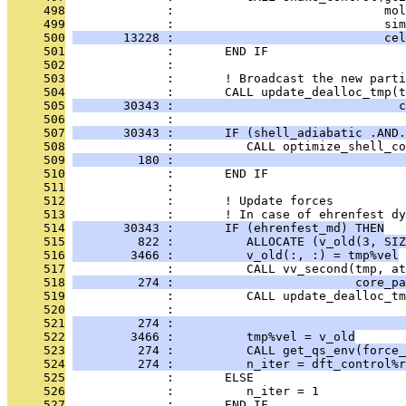
     498
              :                             mol
     499
              :                             sim
     500
       13228 :                             cel
     501
              :       END IF
     502
              : 
     503
              :       ! Broadcast the new parti
     504
              :       CALL update_dealloc_tmp(t
     505
       30343 :                               c
     506
              : 
     507
       30343 :       IF (shell_adiabatic .AND.
     508
              :          CALL optimize_shell_co
     509
         180 :                                
     510
              :       END IF
     511
              : 
     512
              :       ! Update forces
     513
              :       ! In case of ehrenfest dy
     514
       30343 :       IF (ehrenfest_md) THEN
     515
         822 :          ALLOCATE (v_old(3, SIZ
     516
        3466 :          v_old(:, :) = tmp%vel
     517
              :          CALL vv_second(tmp, at
     518
         274 :                         core_pa
     519
              :          CALL update_dealloc_t
     520
              :                                
     521
         274 :                                
     522
        3466 :          tmp%vel = v_old
     523
         274 :          CALL get_qs_env(force_
     524
         274 :          n_iter = dft_control%r
     525
              :       ELSE
     526
              :          n_iter = 1
     527
              :       END IF