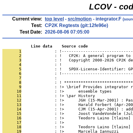
LCOV - cod
Current view:
top level
-
src/motion
- integrator.F
(sour
Test:
CP2K Regtests (git:12fe96e)
Test Date:
2026-08-06 07:05:00
            Line data    Source code
       1
              : !------------------------------
       2
              : !   CP2K: A general program to 
       3
              : !   Copyright 2000-2026 CP2K de
       4
              : !                              
       5
              : !   SPDX-License-Identifier: GP
       6
              : !------------------------------
       7
              : 
       8
              : ! *****************************
       9
              : !> \brief Provides integrator r
      10
              : !>      ensemble types
      11
              : !> \par History
      12
              : !>      JGH (15-Mar-2001) : Pas
      13
              : !>      Harald Forbert (Apr-200
      14
              : !>      CJM (15-Apr-2001) : add
      15
              : !>      Joost VandeVondele (Jul
      16
              : !>      Teodoro Laino [tlaino] 
      17
              : !>                             
      18
              : !>      Teodoro Laino [tlaino] 
      19
              : !>      Marcella Iannuzzi      