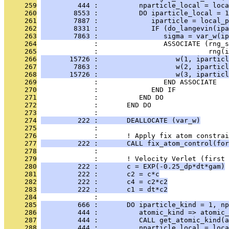
     259
         444 :          nparticle_local = loca
     260
        8553 :          DO iparticle_local = 1
     261
        7887 :             iparticle = local_p
     262
        8331 :             IF (do_langevin(ipa
     263
        7863 :                sigma = var_w(ip
     264
              :                ASSOCIATE (rng_s
     265
              :                           rng(i
     266
       15726 :                   w(1, iparticl
     267
        7863 :                   w(2, iparticl
     268
       15726 :                   w(3, iparticl
     269
              :                END ASSOCIATE
     270
              :             END IF
     271
              :          END DO
     272
              :       END DO
     273
              : 
     274
         222 :       DEALLOCATE (var_w)
     275
              : 
     276
              :       ! Apply fix atom constrai
     277
         222 :       CALL fix_atom_control(for
     278
              : 
     279
              :       ! Velocity Verlet (first 
     280
         222 :       c = EXP(-0.25_dp*dt*gam)
     281
         222 :       c2 = c*c
     282
         222 :       c4 = c2*c2
     283
         222 :       c1 = dt*c2
     284
              : 
     285
         666 :       DO iparticle_kind = 1, np
     286
         444 :          atomic_kind => atomic_
     287
         444 :          CALL get_atomic_kind(a
     288
         444 :          nparticle_local = loca