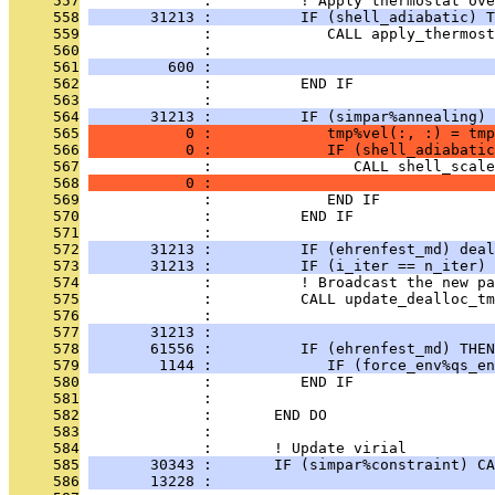
     557
              :          ! Apply thermostat ov
     558
       31213 :          IF (shell_adiabatic) T
     559
              :             CALL apply_thermost
     560
              :                                
     561
         600 :                                
     562
              :          END IF
     563
              : 
     564
       31213 :          IF (simpar%annealing) 
     565
           0 :             tmp%vel(:, :) = tmp
     566
           0 :             IF (shell_adiabatic
     567
              :                CALL shell_scale
     568
           0 :                                
     569
              :             END IF
     570
              :          END IF
     571
              : 
     572
       31213 :          IF (ehrenfest_md) deal
     573
       31213 :          IF (i_iter == n_iter) 
     574
              :          ! Broadcast the new pa
     575
              :          CALL update_dealloc_t
     576
              :                                
     577
       31213 :                                
     578
       61556 :          IF (ehrenfest_md) THEN
     579
        1144 :             IF (force_env%qs_en
     580
              :          END IF
     581
              : 
     582
              :       END DO
     583
              : 
     584
              :       ! Update virial
     585
       30343 :       IF (simpar%constraint) C
     586
       13228 :                                