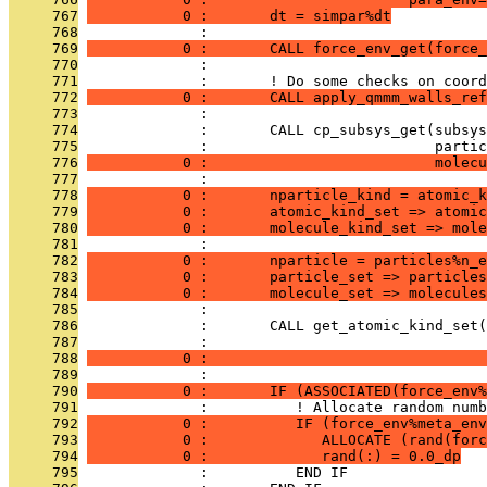
     767
           0 :       dt = simpar%dt
     768
              : 
     769
           0 :       CALL force_env_get(force
     770
              : 
     771
              :       ! Do some checks on coord
     772
           0 :       CALL apply_qmmm_walls_ref
     773
              : 
     774
              :       CALL cp_subsys_get(subsys
     775
              :                          partic
     776
           0 :                          molecu
     777
              : 
     778
           0 :       nparticle_kind = atomic_k
     779
           0 :       atomic_kind_set => atomic
     780
           0 :       molecule_kind_set => mole
     781
              : 
     782
           0 :       nparticle = particles%n_e
     783
           0 :       particle_set => particles
     784
           0 :       molecule_set => molecules
     785
              : 
     786
              :       CALL get_atomic_kind_set(
     787
              :                                
     788
           0 :                                
     789
              : 
     790
           0 :       IF (ASSOCIATED(force_env%
     791
              :          ! Allocate random numb
     792
           0 :          IF (force_env%meta_env
     793
           0 :             ALLOCATE (rand(forc
     794
           0 :             rand(:) = 0.0_dp
     795
              :          END IF