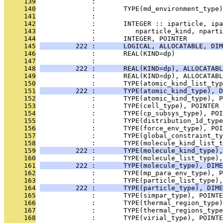
     139
              : 
     140
              :       TYPE(md_environment_type
     141
              : 
     142
              :       INTEGER :: iparticle, ipa
     143
              :          nparticle_kind, nparti
     144
              :       INTEGER, POINTER        
     145
         222 :       LOGICAL, ALLOCATABLE, DI
     146
              :       REAL(KIND=dp)            
     147
              :                                
     148
         222 :       REAL(KIND=dp), ALLOCATABL
     149
              :       REAL(KIND=dp), ALLOCATABL
     150
              :       TYPE(atomic_kind_list_typ
     151
         222 :       TYPE(atomic_kind_type), D
     152
              :       TYPE(atomic_kind_type), P
     153
              :       TYPE(cell_type), POINTER 
     154
              :       TYPE(cp_subsys_type), PO
     155
              :       TYPE(distribution_1d_type
     156
              :       TYPE(force_env_type), POI
     157
              :       TYPE(global_constraint_t
     158
              :       TYPE(molecule_kind_list_t
     159
         222 :       TYPE(molecule_kind_type),
     160
              :       TYPE(molecule_list_type),
     161
         222 :       TYPE(molecule_type), DIME
     162
              :       TYPE(mp_para_env_type), P
     163
              :       TYPE(particle_list_type),
     164
         222 :       TYPE(particle_type), DIME
     165
              :       TYPE(simpar_type), POINT
     166
              :       TYPE(thermal_region_type)
     167
              :       TYPE(thermal_regions_type
     168
              :       TYPE(virial_type), POINT