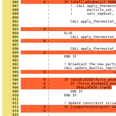
     886
           0 :       IF (shell_adiabatic) THEN
     887
              :          !  CALL apply_thermost
     888
              :          !       particle_set, 
     889
              :          !       vel= tmp%vel, 
     890
              : 
     891
              :          CALL apply_thermostat_
     892
              :                                
     893
           0 :                                
     894
              :       ELSE
     895
              :          CALL apply_thermostat_
     896
           0 :                                
     897
              : 
     898
              :          CALL apply_thermostat_
     899
           0 :                                
     900
              :       END IF
     901
              : 
     902
              :       ! Broadcast the new parti
     903
              :       CALL update_dealloc_tmp(t
     904
           0 :                               c
     905
              : 
     906
           0 :       IF (ASSOCIATED(force_env%
     907
           0 :          IF (force_env%meta_env
     908
           0 :             DEALLOCATE (rand)
     909
              :          END IF
     910
              :       END IF
     911
              : 
     912
              :       ! Update constraint viria
     913
           0 :       IF (simpar%constraint) C
     914
           0 :                                
     915
              : 