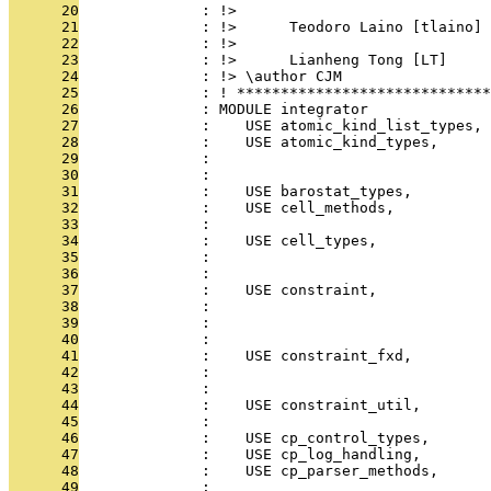
      20
              : !>                             
      21
              : !>      Teodoro Laino [tlaino] 
      22
              : !>                             
      23
              : !>      Lianheng Tong [LT]     
      24
              : !> \author CJM
      25
              : ! *****************************
      26
              : MODULE integrator
      27
              :    USE atomic_kind_list_types, 
      28
              :    USE atomic_kind_types,      
      29
              :                               
      30
              :                                
      31
              :    USE barostat_types,         
      32
              :    USE cell_methods,           
      33
              :                                
      34
              :    USE cell_types,             
      35
              :                               
      36
              :                                
      37
              :    USE constraint,             
      38
              :                                
      39
              :                               
      40
              :                               
      41
              :    USE constraint_fxd,         
      42
              :                                
      43
              :                                
      44
              :    USE constraint_util,       
      45
              :                                
      46
              :    USE cp_control_types,       
      47
              :    USE cp_log_handling,        
      48
              :    USE cp_parser_methods,      
      49
              :                                