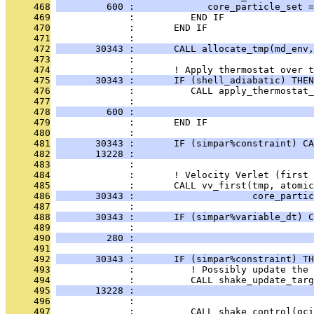
     468
         600 :             core_particle_set =
     469
              :          END IF
     470
              :       END IF
     471
              : 
     472
       30343 :       CALL allocate_tmp(md_env,
     473
              : 
     474
              :       ! Apply thermostat over t
     475
       30343 :       IF (shell_adiabatic) THEN
     476
              :          CALL apply_thermostat_
     477
              :                                
     478
         600 :                                
     479
              :       END IF
     480
              : 
     481
       30343 :       IF (simpar%constraint) CA
     482
       13228 :                                
     483
              : 
     484
              :       ! Velocity Verlet (first 
     485
              :       CALL vv_first(tmp, atomic
     486
       30343 :                     core_partic
     487
              : 
     488
       30343 :       IF (simpar%variable_dt) C
     489
              :                               
     490
         280 :                                
     491
              : 
     492
       30343 :       IF (simpar%constraint) TH
     493
              :          ! Possibly update the 
     494
              :          CALL shake_update_targ
     495
       13228 :                                
     496
              : 
     497
              :          CALL shake_control(gci