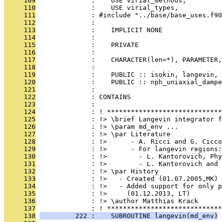
     109
              :    USE virial_methods,         
     110
              :    USE virial_types,           
     111
              : #include "../base/base_uses.f90
     112
              : 
     113
              :    IMPLICIT NONE
     114
              : 
     115
              :    PRIVATE
     116
              : 
     117
              :    CHARACTER(len=*), PARAMETER,
     118
              : 
     119
              :    PUBLIC :: isokin, langevin, 
     120
              :    PUBLIC :: nph_uniaxial_dampe
     121
              : 
     122
              : CONTAINS
     123
              : 
     124
              : ! *****************************
     125
              : !> \brief Langevin integrator f
     126
              : !> \param md_env ...
     127
              : !> \par Literature
     128
              : !>      - A. Ricci and G. Cicco
     129
              : !>      - For langevin regions:
     130
              : !>        - L. Kantorovich, Phy
     131
              : !>        - L. Kantorovich and 
     132
              : !> \par History
     133
              : !>   - Created (01.07.2005,MK)
     134
              : !>   - Added support for only 
     135
              : !>     (01.12.2013, LT)
     136
              : !> \author Matthias Krack
     137
              : ! *****************************
     138
         222 :    SUBROUTINE langevin(md_env)