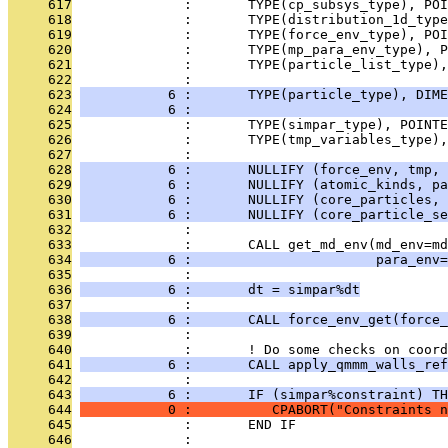
     617
              :       TYPE(cp_subsys_type), PO
     618
              :       TYPE(distribution_1d_type
     619
              :       TYPE(force_env_type), POI
     620
              :       TYPE(mp_para_env_type), P
     621
              :       TYPE(particle_list_type),
     622
              :                                
     623
           6 :       TYPE(particle_type), DIME
     624
           6 :                                
     625
              :       TYPE(simpar_type), POINT
     626
              :       TYPE(tmp_variables_type)
     627
              : 
     628
           6 :       NULLIFY (force_env, tmp, 
     629
           6 :       NULLIFY (atomic_kinds, pa
     630
           6 :       NULLIFY (core_particles, 
     631
           6 :       NULLIFY (core_particle_se
     632
              : 
     633
              :       CALL get_md_env(md_env=md
     634
           6 :                       para_env=
     635
              : 
     636
           6 :       dt = simpar%dt
     637
              : 
     638
           6 :       CALL force_env_get(force_
     639
              : 
     640
              :       ! Do some checks on coord
     641
           6 :       CALL apply_qmmm_walls_ref
     642
              : 
     643
           6 :       IF (simpar%constraint) TH
     644
           0 :          CPABORT("Constraints n
     645
              :       END IF
     646
              : 