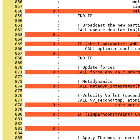
     856
              :                             mol
     857
              :                             sim
     858
           0 :                             cel
     859
              :       END IF
     860
              : 
     861
              :       ! Broadcast the new parti
     862
              :       CALL update_dealloc_tmp(t
     863
           0 :                               c
     864
              : 
     865
           0 :       IF (shell_adiabatic .AND.
     866
              :          CALL optimize_shell_co
     867
           0 :                                
     868
              :       END IF
     869
              : 
     870
              :       ! Update forces
     871
           0 :       CALL force_env_calc_energ
     872
              : 
     873
              :       ! Metadynamics
     874
           0 :       CALL metadyn_integrator(f
     875
              : 
     876
              :       ! Velocity Verlet (second
     877
              :       CALL vv_second(tmp, atomi
     878
           0 :                      core_parti
     879
              : 
     880
           0 :       IF (simpar%constraint) CA
     881
              :                                
     882
              :                                
     883
           0 :                                
     884
              : 
     885
              :       ! Apply Thermostat over t