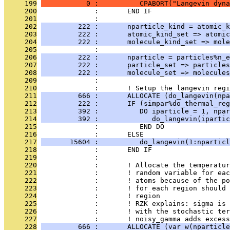
     199
           0 :          CPABORT("Langevin dyna
     200
              :       END IF
     201
              : 
     202
         222 :       nparticle_kind = atomic_k
     203
         222 :       atomic_kind_set => atomic
     204
         222 :       molecule_kind_set => mole
     205
              : 
     206
         222 :       nparticle = particles%n_e
     207
         222 :       particle_set => particles
     208
         222 :       molecule_set => molecules
     209
              : 
     210
              :       ! Setup the langevin regi
     211
         666 :       ALLOCATE (do_langevin(npa
     212
         222 :       IF (simpar%do_thermal_reg
     213
         392 :          DO iparticle = 1, npar
     214
         392 :             do_langevin(ipartic
     215
              :          END DO
     216
              :       ELSE
     217
       15604 :          do_langevin(1:nparticl
     218
              :       END IF
     219
              : 
     220
              :       ! Allocate the temperatu
     221
              :       ! random variable for eac
     222
              :       ! atoms because of the po
     223
              :       ! for each region should 
     224
              :       ! region
     225
              :       ! RZK explains: sigma is 
     226
              :       ! with the stochastic te
     227
              :       ! noisy_gamma adds excess
     228
         666 :       ALLOCATE (var_w(nparticle