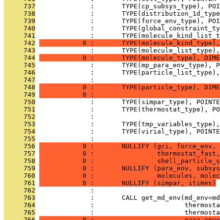
     737
              :       TYPE(cp_subsys_type), PO
     738
              :       TYPE(distribution_1d_type
     739
              :       TYPE(force_env_type), POI
     740
              :       TYPE(global_constraint_t
     741
              :       TYPE(molecule_kind_list_t
     742
           0 :       TYPE(molecule_kind_type),
     743
              :       TYPE(molecule_list_type),
     744
           0 :       TYPE(molecule_type), DIME
     745
              :       TYPE(mp_para_env_type), P
     746
              :       TYPE(particle_list_type),
     747
              :                                
     748
           0 :       TYPE(particle_type), DIME
     749
           0 :                                
     750
              :       TYPE(simpar_type), POINT
     751
              :       TYPE(thermostat_type), PO
     752
              :                                
     753
              :       TYPE(tmp_variables_type)
     754
              :       TYPE(virial_type), POINT
     755
              : 
     756
           0 :       NULLIFY (gci, force_env, 
     757
           0 :                thermostat_fast,
     758
           0 :                shell_particle_s
     759
           0 :       NULLIFY (para_env, subsys
     760
           0 :                molecules, molec
     761
           0 :       NULLIFY (simpar, itimes)
     762
              : 
     763
              :       CALL get_md_env(md_env=md
     764
              :                       thermosta
     765
              :                       thermosta
     766
           0 :                       para_env=