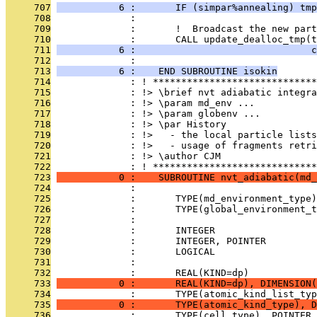
     707
           6 :       IF (simpar%annealing) tmp
     708
              : 
     709
              :       !  Broadcast the new part
     710
              :       CALL update_dealloc_tmp(t
     711
           6 :                               c
     712
              : 
     713
           6 :    END SUBROUTINE isokin
     714
              : ! *****************************
     715
              : !> \brief nvt adiabatic integra
     716
              : !> \param md_env ...
     717
              : !> \param globenv ...
     718
              : !> \par History
     719
              : !>   - the local particle lists
     720
              : !>   - usage of fragments retri
     721
              : !> \author CJM
     722
              : ! *****************************
     723
           0 :    SUBROUTINE nvt_adiabatic(md_
     724
              : 
     725
              :       TYPE(md_environment_type
     726
              :       TYPE(global_environment_t
     727
              : 
     728
              :       INTEGER                  
     729
              :       INTEGER, POINTER        
     730
              :       LOGICAL                  
     731
              :                               
     732
              :       REAL(KIND=dp)            
     733
           0 :       REAL(KIND=dp), DIMENSION(
     734
              :       TYPE(atomic_kind_list_typ
     735
           0 :       TYPE(atomic_kind_type), D
     736
              :       TYPE(cell_type), POINTER 