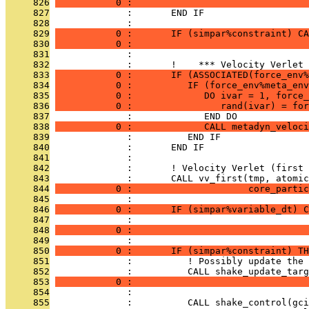
     826
           0 :                                
     827
              :       END IF
     828
              : 
     829
           0 :       IF (simpar%constraint) CA
     830
           0 :                                
     831
              : 
     832
              :       !    *** Velocity Verlet 
     833
           0 :       IF (ASSOCIATED(force_env%
     834
           0 :          IF (force_env%meta_env
     835
           0 :             DO ivar = 1, force_
     836
           0 :                rand(ivar) = for
     837
              :             END DO
     838
           0 :             CALL metadyn_veloci
     839
              :          END IF
     840
              :       END IF
     841
              : 
     842
              :       ! Velocity Verlet (first 
     843
              :       CALL vv_first(tmp, atomic
     844
           0 :                     core_partic
     845
              : 
     846
           0 :       IF (simpar%variable_dt) C
     847
              :                               
     848
           0 :                                
     849
              : 
     850
           0 :       IF (simpar%constraint) TH
     851
              :          ! Possibly update the 
     852
              :          CALL shake_update_targ
     853
           0 :                                
     854
              : 
     855
              :          CALL shake_control(gci