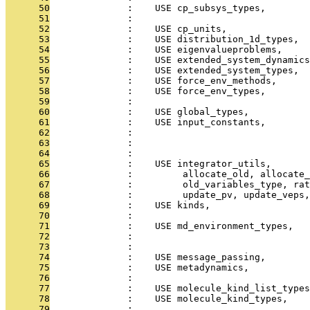
      50
              :    USE cp_subsys_types,        
      51
              :                                
      52
              :    USE cp_units,               
      53
              :    USE distribution_1d_types, 
      54
              :    USE eigenvalueproblems,     
      55
              :    USE extended_system_dynamics
      56
              :    USE extended_system_types,  
      57
              :    USE force_env_methods,     
      58
              :    USE force_env_types,        
      59
              :                                
      60
              :    USE global_types,           
      61
              :    USE input_constants,        
      62
              :                                
      63
              :                                
      64
              :                                
      65
              :    USE integrator_utils,       
      66
              :         allocate_old, allocate_
      67
              :         old_variables_type, rat
      68
              :         update_pv, update_veps,
      69
              :    USE kinds,                  
      70
              :                                
      71
              :    USE md_environment_types,   
      72
              :                                
      73
              :                                
      74
              :    USE message_passing,        
      75
              :    USE metadynamics,          
      76
              :                                
      77
              :    USE molecule_kind_list_types
      78
              :    USE molecule_kind_types,    
      79
              :                                