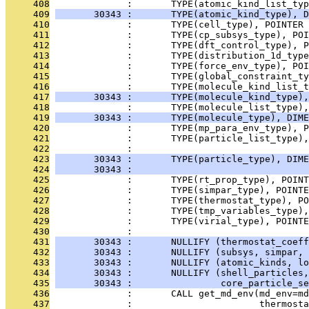
     408
              :       TYPE(atomic_kind_list_typ
     409
       30343 :       TYPE(atomic_kind_type), D
     410
              :       TYPE(cell_type), POINTER 
     411
              :       TYPE(cp_subsys_type), PO
     412
              :       TYPE(dft_control_type), P
     413
              :       TYPE(distribution_1d_type
     414
              :       TYPE(force_env_type), POI
     415
              :       TYPE(global_constraint_t
     416
              :       TYPE(molecule_kind_list_t
     417
       30343 :       TYPE(molecule_kind_type),
     418
              :       TYPE(molecule_list_type),
     419
       30343 :       TYPE(molecule_type), DIME
     420
              :       TYPE(mp_para_env_type), P
     421
              :       TYPE(particle_list_type),
     422
              :                                
     423
       30343 :       TYPE(particle_type), DIME
     424
       30343 :                                
     425
              :       TYPE(rt_prop_type), POIN
     426
              :       TYPE(simpar_type), POINT
     427
              :       TYPE(thermostat_type), PO
     428
              :       TYPE(tmp_variables_type)
     429
              :       TYPE(virial_type), POINT
     430
              : 
     431
       30343 :       NULLIFY (thermostat_coeff
     432
       30343 :       NULLIFY (subsys, simpar, 
     433
       30343 :       NULLIFY (atomic_kinds, lo
     434
       30343 :       NULLIFY (shell_particles,
     435
       30343 :                core_particle_se
     436
              :       CALL get_md_env(md_env=md
     437
              :                       thermosta