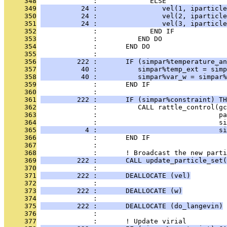
     348
              :             ELSE
     349
          24 :                vel(1, iparticle
     350
          24 :                vel(2, iparticle
     351
          24 :                vel(3, iparticle
     352
              :             END IF
     353
              :          END DO
     354
              :       END DO
     355
              : 
     356
         222 :       IF (simpar%temperature_an
     357
          40 :          simpar%temp_ext = simp
     358
          40 :          simpar%var_w = simpar%
     359
              :       END IF
     360
              : 
     361
         222 :       IF (simpar%constraint) TH
     362
              :          CALL rattle_control(gc
     363
              :                              pa
     364
              :                              si
     365
           4 :                              si
     366
              :       END IF
     367
              : 
     368
              :       ! Broadcast the new parti
     369
         222 :       CALL update_particle_set(
     370
              : 
     371
         222 :       DEALLOCATE (vel)
     372
              : 
     373
         222 :       DEALLOCATE (w)
     374
              : 
     375
         222 :       DEALLOCATE (do_langevin)
     376
              : 
     377
              :       ! Update virial