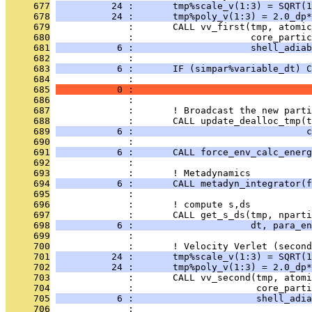
     677
          24 :       tmp%scale_v(1:3) = SQRT(1
     678
          24 :       tmp%poly_v(1:3) = 2.0_dp*
     679
              :       CALL vv_first(tmp, atomic
     680
              :                     core_partic
     681
           6 :                     shell_adiab
     682
              : 
     683
           6 :       IF (simpar%variable_dt) C
     684
              :                               
     685
           0 :                                
     686
              : 
     687
              :       ! Broadcast the new parti
     688
              :       CALL update_dealloc_tmp(t
     689
           6 :                               c
     690
              : 
     691
           6 :       CALL force_env_calc_energ
     692
              : 
     693
              :       ! Metadynamics
     694
           6 :       CALL metadyn_integrator(f
     695
              : 
     696
              :       ! compute s,ds
     697
              :       CALL get_s_ds(tmp, nparti
     698
           6 :                     dt, para_en
     699
              : 
     700
              :       ! Velocity Verlet (second
     701
          24 :       tmp%scale_v(1:3) = SQRT(1
     702
          24 :       tmp%poly_v(1:3) = 2.0_dp*
     703
              :       CALL vv_second(tmp, atomi
     704
              :                      core_parti
     705
           6 :                      shell_adia
     706
              : 