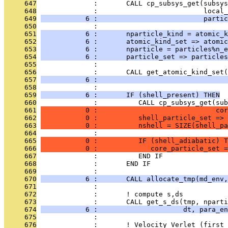
     647
              :       CALL cp_subsys_get(subsys
     648
              :                          local_
     649
           6 :                          partic
     650
              : 
     651
           6 :       nparticle_kind = atomic_k
     652
           6 :       atomic_kind_set => atomic
     653
           6 :       nparticle = particles%n_e
     654
           6 :       particle_set => particles
     655
              : 
     656
              :       CALL get_atomic_kind_set(
     657
           6 :                                
     658
              : 
     659
           6 :       IF (shell_present) THEN
     660
              :          CALL cp_subsys_get(sub
     661
           0 :                             cor
     662
           0 :          shell_particle_set => 
     663
           0 :          nshell = SIZE(shell_pa
     664
              : 
     665
           0 :          IF (shell_adiabatic) T
     666
           0 :             core_particle_set =
     667
              :          END IF
     668
              :       END IF
     669
              : 
     670
           6 :       CALL allocate_tmp(md_env,
     671
              : 
     672
              :       ! compute s,ds
     673
              :       CALL get_s_ds(tmp, nparti
     674
           6 :                     dt, para_en
     675
              : 
     676
              :       ! Velocity Verlet (first 