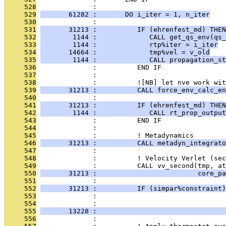
     528
              : 
     529
       61282 :       DO i_iter = 1, n_iter
     530
              : 
     531
       31213 :          IF (ehrenfest_md) THEN
     532
        1144 :             CALL get_qs_env(qs_
     533
        1144 :             rtp%iter = i_iter
     534
       14664 :             tmp%vel = v_old
     535
        1144 :             CALL propagation_st
     536
              :          END IF
     537
              : 
     538
              :          ![NB] let nve work wit
     539
       31213 :          CALL force_env_calc_en
     540
              : 
     541
       31213 :          IF (ehrenfest_md) THEN
     542
        1144 :             CALL rt_prop_output
     543
              :          END IF
     544
              : 
     545
              :          ! Metadynamics
     546
       31213 :          CALL metadyn_integrato
     547
              : 
     548
              :          ! Velocity Verlet (sec
     549
              :          CALL vv_second(tmp, at
     550
       31213 :                         core_pa
     551
              : 
     552
       31213 :          IF (simpar%constraint)
     553
              :                                
     554
              :                                
     555
       13228 :                                
     556
              : 