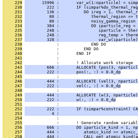
     229
       15996 :       var_w(1:nparticle) = simp
     230
         222 :       IF (simpar%do_thermal_reg
     231
         136 :          DO ireg = 1, thermal_r
     232
          80 :             thermal_region => t
     233
          80 :             noisy_gamma_region 
     234
         384 :             DO iparticle_reg = 
     235
         248 :                iparticle = ther
     236
         248 :                reg_temp = therm
     237
         328 :                var_w(iparticle)
     238
              :             END DO
     239
              :          END DO
     240
              :       END IF
     241
              : 
     242
              :       ! Allocate work storage
     243
         666 :       ALLOCATE (pos(3, nparticl
     244
         222 :       pos(:, :) = 0.0_dp
     245
              : 
     246
         444 :       ALLOCATE (vel(3, nparticl
     247
         222 :       vel(:, :) = 0.0_dp
     248
              : 
     249
         444 :       ALLOCATE (w(3, nparticle)
     250
         222 :       w(:, :) = 0.0_dp
     251
              : 
     252
         222 :       IF (simpar%constraint) CA
     253
           4 :                                
     254
              : 
     255
              :       ! Generate random variabl
     256
         666 :       DO iparticle_kind = 1, np
     257
         444 :          atomic_kind => atomic_
     258
         444 :          CALL get_atomic_kind(a