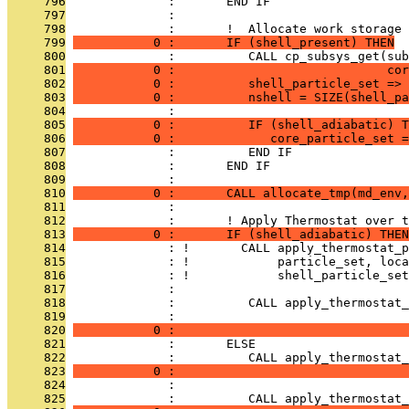
     796
              :       END IF
     797
              : 
     798
              :       !  Allocate work storage 
     799
           0 :       IF (shell_present) THEN
     800
              :          CALL cp_subsys_get(sub
     801
           0 :                             cor
     802
           0 :          shell_particle_set => 
     803
           0 :          nshell = SIZE(shell_pa
     804
              : 
     805
           0 :          IF (shell_adiabatic) T
     806
           0 :             core_particle_set =
     807
              :          END IF
     808
              :       END IF
     809
              : 
     810
           0 :       CALL allocate_tmp(md_env,
     811
              : 
     812
              :       ! Apply Thermostat over t
     813
           0 :       IF (shell_adiabatic) THEN
     814
              : !       CALL apply_thermostat_p
     815
              : !            particle_set, loca
     816
              : !            shell_particle_set
     817
              : 
     818
              :          CALL apply_thermostat_
     819
              :                                
     820
           0 :                                
     821
              :       ELSE
     822
              :          CALL apply_thermostat_
     823
           0 :                                
     824
              : 
     825
              :          CALL apply_thermostat_