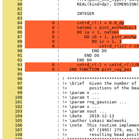
      80
              :       REAL(kind=dp), DIMENSION(
      81
              : 
      82
              :       INTEGER                  
      83
              : 
      84
           0 :       cntrd_r(:) = 0.0_dp
      85
           0 :       natoms = pint_env%ndim/3
      86
           0 :       DO ia = 1, natoms
      87
           0 :          DO ib = 1, pint_env%p
      88
           0 :             DO ic = 1, 3
      89
           0 :                cntrd_r(ic) = cn
      90
              :             END DO
      91
              :          END DO
      92
              :       END DO
      93
           0 :       cntrd_r(:) = cntrd_r(:)/R
      94
           0 :    END FUNCTION pint_cog_pos
      95
              : 
      96
              : ! *****************************
      97
              : !> \brief  Given the number of 
      98
              : !>         positions of the bea
      99
              : !> \param n ...
     100
              : !> \param t ...
     101
              : !> \param rng_gaussian ...
     102
              : !> \param x ...
     103
              : !> \param nout ...
     104
              : !> \date   2010-12-13
     105
              : !> \author Lukasz Walewski
     106
              : !> \note  This routine implemen
     107
              : !>         67 (1995) 279, eq. 5
     108
              : !>         resulting bead posit