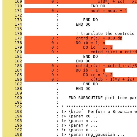
     169
           0 :                x(3*j + ic) = xc
     170
              :             END DO
     171
           0 :             nout = nout + 1
     172
              : 
     173
              :          END DO
     174
              :       END DO
     175
              : 
     176
              :       ! translate the centroid 
     177
           0 :       cntrd_r(:) = 0.0_dp
     178
           0 :       DO ib = 1, n
     179
           0 :          DO ic = 1, 3
     180
           0 :             cntrd_r(ic) = cntrd
     181
              :          END DO
     182
              :       END DO
     183
           0 :       cntrd_r(:) = cntrd_r(:)/R
     184
           0 :       DO ib = 1, n
     185
           0 :          DO ic = 1, 3
     186
           0 :             x((ib - 1)*3 + ic) 
     187
              :          END DO
     188
              :       END DO
     189
              : 
     190
              :    END SUBROUTINE pint_free_par
     191
              : 
     192
              : ! *****************************
     193
              : !> \brief  Perform a Brownian w
     194
              : !> \param x0 ...
     195
              : !> \param n ...
     196
              : !> \param v ...
     197
              : !> \param x ...
     198
              : !> \param rng_gaussian ...