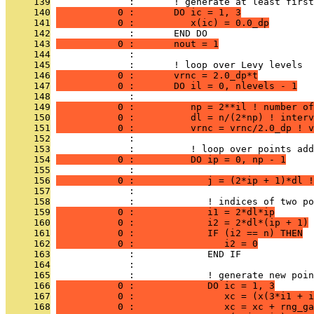
     139
              :       ! generate at least first
     140
           0 :       DO ic = 1, 3
     141
           0 :          x(ic) = 0.0_dp
     142
              :       END DO
     143
           0 :       nout = 1
     144
              : 
     145
              :       ! loop over Levy levels
     146
           0 :       vrnc = 2.0_dp*t
     147
           0 :       DO il = 0, nlevels - 1
     148
              : 
     149
           0 :          np = 2**il ! number of
     150
           0 :          dl = n/(2*np) ! interv
     151
           0 :          vrnc = vrnc/2.0_dp ! v
     152
              : 
     153
              :          ! loop over points add
     154
           0 :          DO ip = 0, np - 1
     155
              : 
     156
           0 :             j = (2*ip + 1)*dl !
     157
              : 
     158
              :             ! indices of two po
     159
           0 :             i1 = 2*dl*ip
     160
           0 :             i2 = 2*dl*(ip + 1)
     161
           0 :             IF (i2 == n) THEN
     162
           0 :                i2 = 0
     163
              :             END IF
     164
              : 
     165
              :             ! generate new poin
     166
           0 :             DO ic = 1, 3
     167
           0 :                xc = (x(3*i1 + i
     168
           0 :                xc = xc + rng_ga