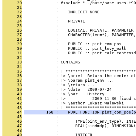
      20
              : #include "../base/base_uses.f90
      21
              : 
      22
              :    IMPLICIT NONE
      23
              : 
      24
              :    PRIVATE
      25
              : 
      26
              :    LOGICAL, PRIVATE, PARAMETER 
      27
              :    CHARACTER(len=*), PARAMETER
      28
              : 
      29
              :    PUBLIC :: pint_com_pos
      30
              :    PUBLIC :: pint_levy_walk
      31
              :    PUBLIC :: pint_calc_centroid
      32
              : 
      33
              : CONTAINS
      34
              : 
      35
              : ! *****************************
      36
              : !> \brief  Return the center of
      37
              : !> \param pint_env ...
      38
              : !> \return ...
      39
              : !> \date   2009-07-24
      40
              : !> \par    History
      41
              : !>           2009-11-30 fixed s
      42
              : !> \author Lukasz Walewski
      43
              : ! *****************************
      44
         168 :    PURE FUNCTION pint_com_pos(p
      45
              : 
      46
              :       TYPE(pint_env_type), INTE
      47
              :       REAL(kind=dp), DIMENSION(
      48
              : 
      49
              :       INTEGER                  