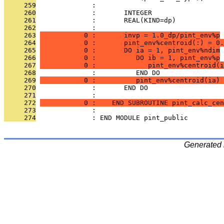
     259
              : 
     260
              :       INTEGER                 
     261
              :       REAL(KIND=dp)            
     262
              : 
     263
           0 :       invp = 1.0_dp/pint_env%p
     264
           0 :       pint_env%centroid(:) = 0.
     265
           0 :       DO ia = 1, pint_env%ndim
     266
           0 :          DO ib = 1, pint_env%p
     267
           0 :             pint_env%centroid(i
     268
              :          END DO
     269
           0 :          pint_env%centroid(ia) 
     270
              :       END DO
     271
              : 
     272
           0 :    END SUBROUTINE pint_calc_cen
     273
              : 
     274
              : END MODULE pint_public
Generated 