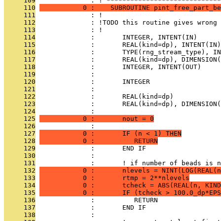
     109
              : ! *****************************
     110
           0 :    SUBROUTINE pint_free_part_be
     111
              : !
     112
              : !TODO this routine gives wrong 
     113
              : !
     114
              :       INTEGER, INTENT(IN)      
     115
              :       REAL(kind=dp), INTENT(IN)
     116
              :       TYPE(rng_stream_type), IN
     117
              :       REAL(kind=dp), DIMENSION(
     118
              :       INTEGER, INTENT(OUT)     
     119
              : 
     120
              :       INTEGER                  
     121
              :                                
     122
              :       REAL(kind=dp)            
     123
              :       REAL(kind=dp), DIMENSION(
     124
              : 
     125
           0 :       nout = 0
     126
              : 
     127
           0 :       IF (n < 1) THEN
     128
           0 :          RETURN
     129
              :       END IF
     130
              : 
     131
              :       ! if number of beads is n
     132
           0 :       nlevels = NINT(LOG(REAL(n
     133
           0 :       rtmp = 2**nlevels
     134
           0 :       tcheck = ABS(REAL(n, KIND
     135
           0 :       IF (tcheck > 100.0_dp*EPS
     136
              :          RETURN
     137
              :       END IF
     138
              : 