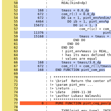
      50
              :       REAL(kind=dp)            
      51
              : 
      52
         168 :       tmass = 0.0_dp
      53
         672 :       com_r(:) = 0.0_dp
      54
         672 :       DO ia = 1, pint_env%ndim/
      55
        4464 :          DO ib = 1, pint_env%p
      56
       15672 :             DO ic = 1, 3
      57
              :                com_r(ic) = com_
      58
       11376 :                            pint
      59
       15168 :                tmass = tmass + 
      60
              :             END DO
      61
              :          END DO
      62
              :       END DO
      63
              :       ! pint_env%mass is REAL,
      64
              :       ! has its mass defined th
      65
              :       ! values are equal
      66
         168 :       tmass = tmass/3.0_dp
      67
         672 :       com_r(:) = com_r(:)/tmass
      68
         168 :    END FUNCTION pint_com_pos
      69
              : 
      70
              : ! *****************************
      71
              : !> \brief  Return the center of
      72
              : !> \param pint_env ...
      73
              : !> \return ...
      74
              : !> \date   2009-11-30
      75
              : !> \author Lukasz Walewski
      76
              : ! *****************************
      77
           0 :    PURE FUNCTION pint_cog_pos(p
      78
              : 
      79
              :       TYPE(pint_env_type), INTE