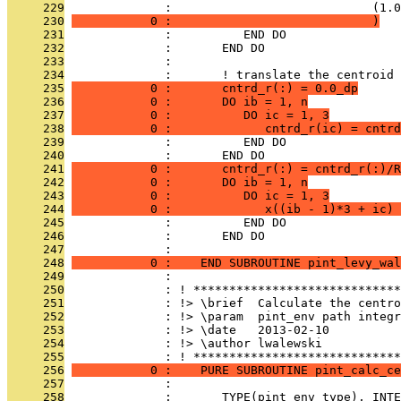
     229
              :                            (1.0
     230
           0 :                            )
     231
              :          END DO
     232
              :       END DO
     233
              : 
     234
              :       ! translate the centroid 
     235
           0 :       cntrd_r(:) = 0.0_dp
     236
           0 :       DO ib = 1, n
     237
           0 :          DO ic = 1, 3
     238
           0 :             cntrd_r(ic) = cntrd
     239
              :          END DO
     240
              :       END DO
     241
           0 :       cntrd_r(:) = cntrd_r(:)/R
     242
           0 :       DO ib = 1, n
     243
           0 :          DO ic = 1, 3
     244
           0 :             x((ib - 1)*3 + ic) 
     245
              :          END DO
     246
              :       END DO
     247
              : 
     248
           0 :    END SUBROUTINE pint_levy_wal
     249
              : 
     250
              : ! *****************************
     251
              : !> \brief  Calculate the centro
     252
              : !> \param  pint_env path integr
     253
              : !> \date   2013-02-10
     254
              : !> \author lwalewski
     255
              : ! *****************************
     256
           0 :    PURE SUBROUTINE pint_calc_ce
     257
              : 
     258
              :       TYPE(pint_env_type), INTE