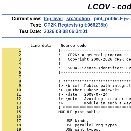
LCOV - cod
Current view:
top level
-
src/motion
- pint_public.F
(sou
Test:
CP2K Regtests (git:966235b)
Test Date:
2026-08-08 06:34:01
            Line data    Source code
       1
              : !------------------------------
       2
              : !   CP2K: A general program to 
       3
              : !   Copyright 2000-2026 CP2K de
       4
              : !                              
       5
              : !   SPDX-License-Identifier: GP
       6
              : !------------------------------
       7
              : 
       8
              : ! *****************************
       9
              : !> \brief  Public path integral
      10
              : !> \author Lukasz Walewski
      11
              : !> \date   2009-07-24
      12
              : !> \note   Avoiding circular de
      13
              : !>         module in such a way
      14
              : ! *****************************
      15
              : MODULE pint_public
      16
              : 
      17
              :    USE kinds,                  
      18
              :    USE parallel_rng_types,     
      19
              :    USE pint_types,             