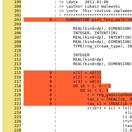
     199
              : !> \date   2011-01-06
     200
              : !> \author Lukasz Walewski
     201
              : !> \note  This routine implemen
     202
              : ! *****************************
     203
           0 :    SUBROUTINE pint_levy_walk(x0
     204
              : 
     205
              :       REAL(kind=dp), DIMENSION(
     206
              :       INTEGER, INTENT(IN)      
     207
              :       REAL(kind=dp), INTENT(IN)
     208
              :       REAL(kind=dp), DIMENSION(
     209
              :       TYPE(rng_stream_type), IN
     210
              : 
     211
              :       INTEGER                 
     212
              :       REAL(kind=dp)            
     213
              :       REAL(kind=dp), DIMENSION(
     214
              : 
     215
           0 :       x(1) = x0(1)
     216
           0 :       x(2) = x0(2)
     217
           0 :       x(3) = x0(3)
     218
           0 :       DO ib = 1, n - 1
     219
           0 :          DO ic = 1, 3
     220
           0 :             r = rng_gaussian%ne
     221
           0 :             tau_i = (REAL(ib, d
     222
           0 :             tau_i1 = (REAL(ib +
     223
              :             x(ib*3 + ic) = (x((
     224
              :                             x(
     225
              :                            (1.0
     226
              :                            r*v*
     227
              :                            (tau
     228
              :                            (1.0