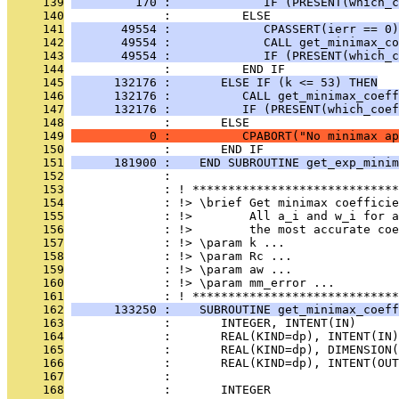
     139
         170 :             IF (PRESENT(which_c
     140
              :          ELSE
     141
       49554 :             CPASSERT(ierr == 0)
     142
       49554 :             CALL get_minimax_co
     143
       49554 :             IF (PRESENT(which_c
     144
              :          END IF
     145
      132176 :       ELSE IF (k <= 53) THEN
     146
      132176 :          CALL get_minimax_coeff
     147
      132176 :          IF (PRESENT(which_coef
     148
              :       ELSE
     149
           0 :          CPABORT("No minimax ap
     150
              :       END IF
     151
      181900 :    END SUBROUTINE get_exp_minim
     152
              : 
     153
              : ! *****************************
     154
              : !> \brief Get minimax coefficie
     155
              : !>        All a_i and w_i for a
     156
              : !>        the most accurate coe
     157
              : !> \param k ...
     158
              : !> \param Rc ...
     159
              : !> \param aw ...
     160
              : !> \param mm_error ...
     161
              : ! *****************************
     162
      133250 :    SUBROUTINE get_minimax_coeff
     163
              :       INTEGER, INTENT(IN)      
     164
              :       REAL(KIND=dp), INTENT(IN)
     165
              :       REAL(KIND=dp), DIMENSION(
     166
              :       REAL(KIND=dp), INTENT(OUT
     167
              : 
     168
              :       INTEGER                  