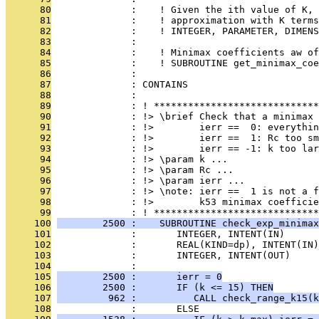
      80
              :    ! Given the ith value of K, 
      81
              :    ! approximation with K terms
      82
              :    ! INTEGER, PARAMETER, DIMENS
      83
              : 
      84
              :    ! Minimax coefficients aw of
      85
              :    ! SUBROUTINE get_minimax_coe
      86
              : 
      87
              : CONTAINS
      88
              : 
      89
              : ! *****************************
      90
              : !> \brief Check that a minimax 
      91
              : !>        ierr ==  0: everythin
      92
              : !>        ierr ==  1: Rc too sm
      93
              : !>        ierr == -1: k too lar
      94
              : !> \param k ...
      95
              : !> \param Rc ...
      96
              : !> \param ierr ...
      97
              : !> \note: ierr ==  1 is not a f
      98
              : !>        k53 minimax coefficie
      99
              : ! *****************************
     100
        2500 :    SUBROUTINE check_exp_minimax
     101
              :       INTEGER, INTENT(IN)      
     102
              :       REAL(KIND=dp), INTENT(IN)
     103
              :       INTEGER, INTENT(OUT)     
     104
              : 
     105
        2500 :       ierr = 0
     106
        2500 :       IF (k <= 15) THEN
     107
         962 :          CALL check_range_k15(k
     108
              :       ELSE