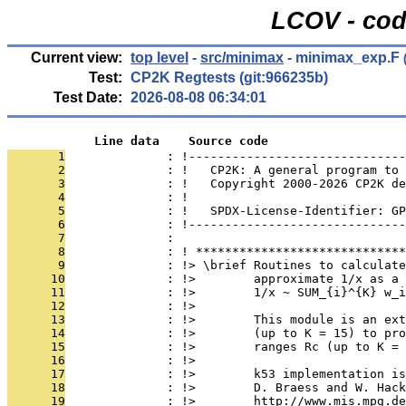
LCOV - cod
Current view:
top level
-
src/minimax
- minimax_exp.F
(
Test:
CP2K Regtests (git:966235b)
Test Date:
2026-08-08 06:34:01
            Line data    Source code
       1
              : !------------------------------
       2
              : !   CP2K: A general program to 
       3
              : !   Copyright 2000-2026 CP2K de
       4
              : !                              
       5
              : !   SPDX-License-Identifier: GP
       6
              : !------------------------------
       7
              : 
       8
              : ! *****************************
       9
              : !> \brief Routines to calculate
      10
              : !>        approximate 1/x as a 
      11
              : !>        1/x ~ SUM_{i}^{K} w_i
      12
              : !>
      13
              : !>        This module is an ext
      14
              : !>        (up to K = 15) to pro
      15
              : !>        ranges Rc (up to K = 
      16
              : !>
      17
              : !>        k53 implementation is
      18
              : !>        D. Braess and W. Hack
      19
              : !>        http://www.mis.mpg.de