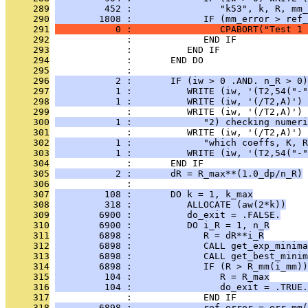
     289
         452 :                "k53", k, R, mm_
     290
        1808 :             IF (mm_error > ref_
     291
           0 :                CPABORT("Test 1 
     292
              :             END IF
     293
              :          END IF
     294
              :       END DO
     295
              : 
     296
           2 :       IF (iw > 0 .AND. n_R > 0)
     297
           1 :          WRITE (iw, '(T2,54("-"
     298
           1 :          WRITE (iw, '(/T2,A)') 
     299
              :          WRITE (iw, '(/T2,A)') 
     300
           1 :             "2) checking numeri
     301
              :          WRITE (iw, '(/T2,A)') 
     302
           1 :             "which coeffs, K, R
     303
           1 :          WRITE (iw, '(T2,54("-"
     304
              :       END IF
     305
           2 :       dR = R_max**(1.0_dp/n_R)
     306
              : 
     307
         108 :       DO k = 1, k_max
     308
         318 :          ALLOCATE (aw(2*k))
     309
        6900 :          do_exit = .FALSE.
     310
        6900 :          DO i_R = 1, n_R
     311
        6898 :             R = dR**i_R
     312
        6898 :             CALL get_exp_minima
     313
        6898 :             CALL get_best_minim
     314
        6898 :             IF (R > R_mm(i_mm))
     315
         104 :                R = R_max
     316
         104 :                do_exit = .TRUE.
     317
              :             END IF
     318
        6898 :             ref_error = err_mm(