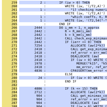
     259
           2 :       IF (iw > 0) THEN
     260
              :          WRITE (iw, '(/T2,A)') 
     261
           1 :             "1) checking numeri
     262
              :          WRITE (iw, '(/T2,A)') 
     263
           1 :             "which coeffs, K, R
     264
           1 :          WRITE (iw, '(T2,54("-"
     265
              :       END IF
     266
        2444 :       DO i_mm = 1, n_approx
     267
        2442 :          R = R_mm(i_mm)
     268
        2442 :          k = k_mm(i_mm)
     269
        2442 :          CALL check_exp_minimax
     270
        2442 :          IF (ierr == 0) THEN
     271
        7254 :             ALLOCATE (aw(2*k))
     272
        2418 :             CALL get_exp_minima
     273
        2418 :             ref_error = err_mm(
     274
        2418 :             DEALLOCATE (aw)
     275
        2418 :             IF (iw > 0) WRITE (
     276
        1978 :                MERGE("k15", "k5
     277
        2418 :                mm_error, ref_er
     278
        4836 :             CPASSERT(mm_error <
     279
              :          ELSE
     280
          24 :             IF (iw > 0) WRITE (
     281
              :          END IF
     282
              : 
     283
        4886 :          IF (k <= 15) THEN
     284
        2712 :             ALLOCATE (aw(2*k))
     285
         904 :             CALL get_minimax_co
     286
         904 :             ref_error = err_mm(
     287
         904 :             DEALLOCATE (aw)
     288
         904 :             IF (iw > 0) WRITE (