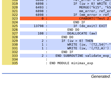
     319
        6898 :             IF (iw > 0) WRITE (
     320
        6493 :                MERGE("k15", "k5
     321
        6898 :                mm_error, ref_er
     322
        6898 :             IF (mm_error > ref_
     323
           0 :                CPABORT("Test 2 
     324
              :             END IF
     325
       13798 :             IF (do_exit) EXIT
     326
              :          END DO
     327
         108 :          DEALLOCATE (aw)
     328
              :       END DO
     329
           2 :       IF (iw > 0) THEN
     330
           1 :          WRITE (iw, '(T2,54("-"
     331
           1 :          WRITE (iw, '(/T2,A)') 
     332
              :       END IF
     333
           2 :    END SUBROUTINE validate_exp_
     334
              : 
     335
              : END MODULE minimax_exp
Generated 