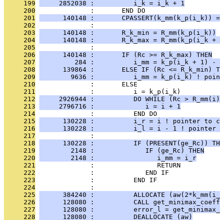
     199
     2852038 :          i_k = i_k + 1
     200
              :       END DO
     201
      140148 :       CPASSERT(k_mm(k_p(i_k)) =
     202
              : 
     203
      140148 :       R_k_min = R_mm(k_p(i_k))
     204
      140148 :       R_k_max = R_mm(k_p(i_k + 
     205
              : 
     206
      140148 :       IF (Rc >= R_k_max) THEN
     207
         284 :          i_mm = k_p(i_k + 1) - 
     208
      139864 :       ELSE IF (Rc <= R_k_min) T
     209
        9636 :          i_mm = k_p(i_k) ! poin
     210
              :       ELSE
     211
              :          i = k_p(i_k)
     212
     2926944 :          DO WHILE (Rc > R_mm(i)
     213
     2796716 :             i = i + 1
     214
              :          END DO
     215
      130228 :          i_r = i ! pointer to c
     216
      130228 :          i_l = i - 1 ! pointer 
     217
              : 
     218
      130228 :          IF (PRESENT(ge_Rc)) TH
     219
        2148 :             IF (ge_Rc) THEN
     220
        2148 :                i_mm = i_r
     221
              :                RETURN
     222
              :             END IF
     223
              :          END IF
     224
              : 
     225
      384240 :          ALLOCATE (aw(2*k_mm(i_
     226
      128080 :          CALL get_minimax_coeff
     227
      128080 :          error_l = get_minimax_
     228
      128080 :          DEALLOCATE (aw)