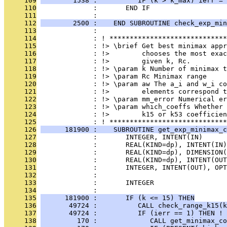
     109
        1538 :          IF (k > k_max) ierr = 
     110
              :       END IF
     111
              : 
     112
        2500 :    END SUBROUTINE check_exp_min
     113
              : 
     114
              : ! *****************************
     115
              : !> \brief Get best minimax appr
     116
              : !>        chooses the most exac
     117
              : !>        given k, Rc.
     118
              : !> \param k Number of minimax t
     119
              : !> \param Rc Minimax range
     120
              : !> \param aw The a_i and w_i co
     121
              : !>        elements correspond t
     122
              : !> \param mm_error Numerical er
     123
              : !> \param which_coeffs Whether 
     124
              : !>        k15 or k53 coefficien
     125
              : ! *****************************
     126
      181900 :    SUBROUTINE get_exp_minimax_c
     127
              :       INTEGER, INTENT(IN)      
     128
              :       REAL(KIND=dp), INTENT(IN)
     129
              :       REAL(KIND=dp), DIMENSION(
     130
              :       REAL(KIND=dp), INTENT(OUT
     131
              :       INTEGER, INTENT(OUT), OPT
     132
              : 
     133
              :       INTEGER                  
     134
              : 
     135
      181900 :       IF (k <= 15) THEN
     136
       49724 :          CALL check_range_k15(k
     137
       49724 :          IF (ierr == 1) THEN ! 
     138
         170 :             CALL get_minimax_co