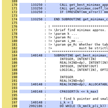
     169
              : 
     170
      133250 :       CALL get_best_minimax_app
     171
      133250 :       CALL get_minimax_coeff_lo
     172
      133250 :       IF (PRESENT(mm_error)) mm
     173
              : 
     174
      133250 :    END SUBROUTINE get_minimax_c
     175
              : 
     176
              : ! *****************************
     177
              : !> \brief find minimax approx. 
     178
              : !> \param k ...
     179
              : !> \param Rc ...
     180
              : !> \param i_mm ...
     181
              : !> \param ge_Rc Whether the tab
     182
              : !>              must be strictl
     183
              : ! *****************************
     184
      140148 :    SUBROUTINE get_best_minimax_
     185
              :       INTEGER, INTENT(IN)      
     186
              :       REAL(KIND=dp), INTENT(IN)
     187
              :       INTEGER, INTENT(OUT)     
     188
              :       LOGICAL, INTENT(IN), OPTI
     189
              : 
     190
              :       INTEGER                  
     191
              :       REAL(KIND=dp)            
     192
      140148 :       REAL(KIND=dp), ALLOCATABL
     193
              : 
     194
      140148 :       CPASSERT(k <= k_max)
     195
              : 
     196
              :       ! find k pointer and smal
     197
      140148 :       i_k = 1
     198
     2992186 :       DO WHILE (k_mm(k_p(i_k)) 