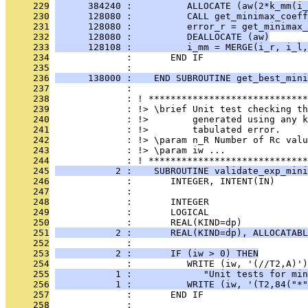
     229
      384240 :          ALLOCATE (aw(2*k_mm(i_
     230
      128080 :          CALL get_minimax_coeff
     231
      128080 :          error_r = get_minimax_
     232
      128080 :          DEALLOCATE (aw)
     233
      128108 :          i_mm = MERGE(i_r, i_l,
     234
              :       END IF
     235
              : 
     236
      138000 :    END SUBROUTINE get_best_mini
     237
              : 
     238
              : ! *****************************
     239
              : !> \brief Unit test checking th
     240
              : !>        generated using any k
     241
              : !>        tabulated error.
     242
              : !> \param n_R Number of Rc valu
     243
              : !> \param iw ...
     244
              : ! *****************************
     245
           2 :    SUBROUTINE validate_exp_mini
     246
              :       INTEGER, INTENT(IN)      
     247
              : 
     248
              :       INTEGER                  
     249
              :       LOGICAL                  
     250
              :       REAL(KIND=dp)            
     251
           2 :       REAL(KIND=dp), ALLOCATABL
     252
              : 
     253
           2 :       IF (iw > 0) THEN
     254
              :          WRITE (iw, '(//T2,A)')
     255
           1 :             "Unit tests for min
     256
           1 :          WRITE (iw, '(T2,84("*"
     257
              :       END IF
     258
              : 