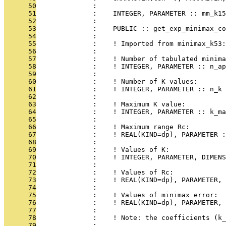
      50
              : 
      51
              :    INTEGER, PARAMETER :: mm_k15
      52
              : 
      53
              :    PUBLIC :: get_exp_minimax_co
      54
              : 
      55
              :    ! Imported from minimax_k53:
      56
              : 
      57
              :    ! Number of tabulated minima
      58
              :    ! INTEGER, PARAMETER :: n_ap
      59
              : 
      60
              :    ! Number of K values:
      61
              :    ! INTEGER, PARAMETER :: n_k
      62
              : 
      63
              :    ! Maximum K value:
      64
              :    ! INTEGER, PARAMETER :: k_ma
      65
              : 
      66
              :    ! Maximum range Rc:
      67
              :    ! REAL(KIND=dp), PARAMETER :
      68
              : 
      69
              :    ! Values of K:
      70
              :    ! INTEGER, PARAMETER, DIMENS
      71
              : 
      72
              :    ! Values of Rc:
      73
              :    ! REAL(KIND=dp), PARAMETER, 
      74
              : 
      75
              :    ! Values of minimax error:
      76
              :    ! REAL(KIND=dp), PARAMETER, 
      77
              : 
      78
              :    ! Note: the coefficients (k_
      79
              : 