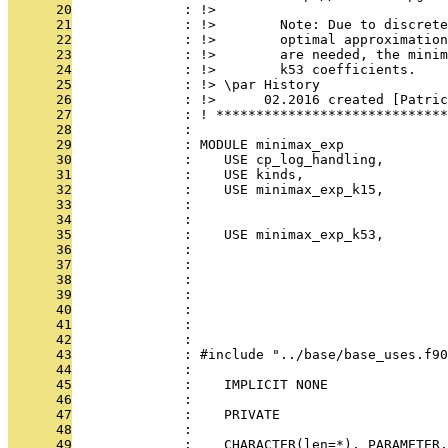
      20
              : !>
      21
              : !>        Note: Due to discrete
      22
              : !>        optimal approximation
      23
              : !>        are needed, the minim
      24
              : !>        k53 coefficients.
      25
              : !> \par History
      26
              : !>      02.2016 created [Patric
      27
              : ! *****************************
      28
              : 
      29
              : MODULE minimax_exp
      30
              :    USE cp_log_handling,        
      31
              :    USE kinds,                  
      32
              :    USE minimax_exp_k15,       
      33
              :                                
      34
              :                               
      35
              :    USE minimax_exp_k53,        
      36
              :                                
      37
              :                               
      38
              :                                
      39
              :                                
      40
              :                                
      41
              :                                
      42
              :                               
      43
              : #include "../base/base_uses.f90
      44
              : 
      45
              :    IMPLICIT NONE
      46
              : 
      47
              :    PRIVATE
      48
              : 
      49
              :    CHARACTER(len=*), PARAMETER