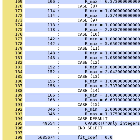
     169
         106 :          R_max = 6.373000000000
     170
              :       CASE (8)
     171
         114 :          R_min = 1.000000000000
     172
         114 :          R_max = 1.374900000000
     173
              :       CASE (9)
     174
         118 :          R_min = 1.000000000000
     175
         118 :          R_max = 2.838700000000
     176
              :       CASE (10)
     177
         142 :          R_min = 1.000000000000
     178
         142 :          R_max = 5.650200000000
     179
              :       CASE (11)
     180
         148 :          R_min = 1.000000000000
     181
         148 :          R_max = 1.089000000000
     182
              :       CASE (12)
     183
         152 :          R_min = 1.000000000000
     184
         152 :          R_max = 2.042000000000
     185
              :       CASE (13)
     186
         156 :          R_min = 1.000000000000
     187
         156 :          R_max = 3.737000000000
     188
              :       CASE (14)
     189
         166 :          R_min = 1.000000000000
     190
         166 :          R_max = 6.691000000000
     191
              :       CASE (15)
     192
         346 :          R_min = 2.000000000000
     193
         346 :          R_max = 1.175000000000
     194
              :       CASE DEFAULT
     195
       49554 :          CPABORT("Only integers
     196
              :       END SELECT
     197
              : 
     198
     5685674 :       fit_coef = 0.0