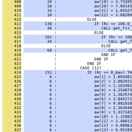
     408
          10 :                aw(19) = 3.73205
     409
          10 :                aw(20) = 7.94143
     410
          10 :                aw(21) = 1.65527
     411
          10 :                aw(22) = 3.68200
     412
              :             ELSE
     413
         138 :                IF (Rc <= 100.0_
     414
          36 :                   CALL get_fit_
     415
              :                ELSE
     416
         102 :                   IF (Rc <= 100
     417
          34 :                      CALL get_f
     418
              :                   ELSE
     419
          68 :                      CALL get_f
     420
              :                   END IF
     421
              :                END IF
     422
              :             END IF
     423
              :          CASE (12)
     424
         152 :             IF (Rc >= R_max) TH
     425
           6 :                aw(1) = 1.893401
     426
           6 :                aw(2) = 2.082931
     427
           6 :                aw(3) = 1.102402
     428
           6 :                aw(4) = 4.254873
     429
           6 :                aw(5) = 1.362574
     430
           6 :                aw(6) = 3.844271
     431
           6 :                aw(7) = 9.881828
     432
           6 :                aw(8) = 2.363640
     433
           6 :                aw(9) = 5.337345
     434
           6 :                aw(10) = 1.15082
     435
           6 :                aw(11) = 2.40012
     436
           6 :                aw(12) = 4.99063
     437
           6 :                aw(13) = 6.05283