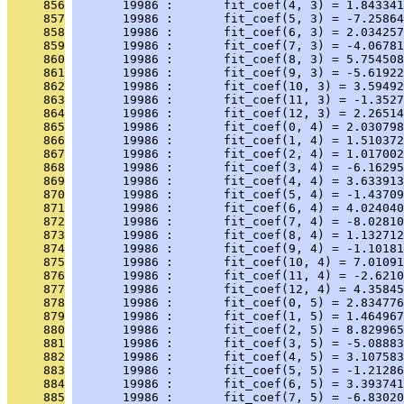
     856
       19986 :       fit_coef(4, 3) = 1.843341
     857
       19986 :       fit_coef(5, 3) = -7.25864
     858
       19986 :       fit_coef(6, 3) = 2.034257
     859
       19986 :       fit_coef(7, 3) = -4.06781
     860
       19986 :       fit_coef(8, 3) = 5.754508
     861
       19986 :       fit_coef(9, 3) = -5.61922
     862
       19986 :       fit_coef(10, 3) = 3.59492
     863
       19986 :       fit_coef(11, 3) = -1.3527
     864
       19986 :       fit_coef(12, 3) = 2.26514
     865
       19986 :       fit_coef(0, 4) = 2.030798
     866
       19986 :       fit_coef(1, 4) = 1.510372
     867
       19986 :       fit_coef(2, 4) = 1.017002
     868
       19986 :       fit_coef(3, 4) = -6.16295
     869
       19986 :       fit_coef(4, 4) = 3.633913
     870
       19986 :       fit_coef(5, 4) = -1.43709
     871
       19986 :       fit_coef(6, 4) = 4.024040
     872
       19986 :       fit_coef(7, 4) = -8.02810
     873
       19986 :       fit_coef(8, 4) = 1.132712
     874
       19986 :       fit_coef(9, 4) = -1.10181
     875
       19986 :       fit_coef(10, 4) = 7.01091
     876
       19986 :       fit_coef(11, 4) = -2.6210
     877
       19986 :       fit_coef(12, 4) = 4.35845
     878
       19986 :       fit_coef(0, 5) = 2.834776
     879
       19986 :       fit_coef(1, 5) = 1.464967
     880
       19986 :       fit_coef(2, 5) = 8.829965
     881
       19986 :       fit_coef(3, 5) = -5.08883
     882
       19986 :       fit_coef(4, 5) = 3.107583
     883
       19986 :       fit_coef(5, 5) = -1.21286
     884
       19986 :       fit_coef(6, 5) = 3.393741
     885
       19986 :       fit_coef(7, 5) = -6.83020