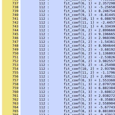
     737
         112 :       fit_coef(6, 1) = 2.357298
     738
         112 :       fit_coef(7, 1) = -5.25658
     739
         112 :       fit_coef(8, 1) = 8.246754
     740
         112 :       fit_coef(9, 1) = -8.81445
     741
         112 :       fit_coef(10, 1) = 6.08870
     742
         112 :       fit_coef(11, 1) = -2.4457
     743
         112 :       fit_coef(12, 1) = 4.33439
     744
         112 :       fit_coef(0, 2) = 2.899660
     745
         112 :       fit_coef(1, 2) = 9.196665
     746
         112 :       fit_coef(2, 2) = 2.960396
     747
         112 :       fit_coef(3, 2) = -1.54361
     748
         112 :       fit_coef(4, 2) = 8.904644
     749
         112 :       fit_coef(5, 2) = -3.68192
     750
         112 :       fit_coef(6, 2) = 1.136803
     751
         112 :       fit_coef(7, 2) = -2.53826
     752
         112 :       fit_coef(8, 2) = 3.982557
     753
         112 :       fit_coef(9, 2) = -4.25498
     754
         112 :       fit_coef(10, 2) = 2.93786
     755
         112 :       fit_coef(11, 2) = -1.1796
     756
         112 :       fit_coef(12, 2) = 2.09011
     757
         112 :       fit_coef(0, 3) = 1.553360
     758
         112 :       fit_coef(1, 3) = 2.079720
     759
         112 :       fit_coef(2, 3) = 6.882384
     760
         112 :       fit_coef(3, 3) = -3.60812
     761
         112 :       fit_coef(4, 3) = 2.038272
     762
         112 :       fit_coef(5, 3) = -8.35883
     763
         112 :       fit_coef(6, 3) = 2.558904
     764
         112 :       fit_coef(7, 3) = -5.67743
     765
         112 :       fit_coef(8, 3) = 8.881803
     766
         112 :       fit_coef(9, 3) = -9.47917