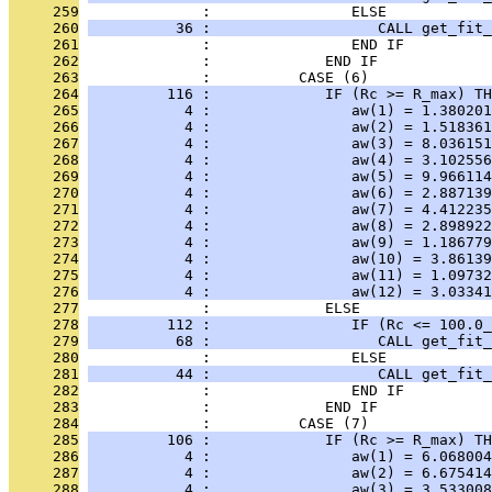
     259
              :                ELSE
     260
          36 :                   CALL get_fit_
     261
              :                END IF
     262
              :             END IF
     263
              :          CASE (6)
     264
         116 :             IF (Rc >= R_max) TH
     265
           4 :                aw(1) = 1.380201
     266
           4 :                aw(2) = 1.518361
     267
           4 :                aw(3) = 8.036151
     268
           4 :                aw(4) = 3.102556
     269
           4 :                aw(5) = 9.966114
     270
           4 :                aw(6) = 2.887139
     271
           4 :                aw(7) = 4.412235
     272
           4 :                aw(8) = 2.898922
     273
           4 :                aw(9) = 1.186779
     274
           4 :                aw(10) = 3.86139
     275
           4 :                aw(11) = 1.09732
     276
           4 :                aw(12) = 3.03341
     277
              :             ELSE
     278
         112 :                IF (Rc <= 100.0_
     279
          68 :                   CALL get_fit_
     280
              :                ELSE
     281
          44 :                   CALL get_fit_
     282
              :                END IF
     283
              :             END IF
     284
              :          CASE (7)
     285
         106 :             IF (Rc >= R_max) TH
     286
           4 :                aw(1) = 6.068004
     287
           4 :                aw(2) = 6.675414
     288
           4 :                aw(3) = 3.533008