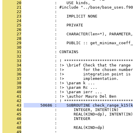
      20
              :    USE kinds,                  
      21
              : #include "../base/base_uses.f90
      22
              : 
      23
              :    IMPLICIT NONE
      24
              : 
      25
              :    PRIVATE
      26
              : 
      27
              :    CHARACTER(len=*), PARAMETER,
      28
              : 
      29
              :    PUBLIC :: get_minimax_coeff_
      30
              : 
      31
              : CONTAINS
      32
              : 
      33
              : ! *****************************
      34
              : !> \brief Check that the range 
      35
              : !>        for the chosen number
      36
              : !>        integration point is 
      37
              : !>        implementation.
      38
              : !> \param k ...
      39
              : !> \param Rc ...
      40
              : !> \param ierr ...
      41
              : !> \author Mauro Del Ben
      42
              : ! *****************************
      43
       50686 :    SUBROUTINE check_range_k15(k
      44
              :       INTEGER, INTENT(IN)      
      45
              :       REAL(KIND=dp), INTENT(IN)
      46
              :       INTEGER                  
      47
              : 
      48
              :       REAL(KIND=dp)            
      49
              : 