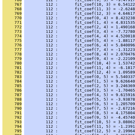
     767
         112 :       fit_coef(10, 3) = 6.54122
     768
         112 :       fit_coef(11, 3) = -2.6248
     769
         112 :       fit_coef(12, 3) = 4.64617
     770
         112 :       fit_coef(0, 4) = 8.423238
     771
         112 :       fit_coef(1, 4) = 4.831535
     772
         112 :       fit_coef(2, 4) = 1.490168
     773
         112 :       fit_coef(3, 4) = -7.72780
     774
         112 :       fit_coef(4, 4) = 4.520018
     775
         112 :       fit_coef(5, 4) = -1.88117
     776
         112 :       fit_coef(6, 4) = 5.840096
     777
         112 :       fit_coef(7, 4) = -1.31223
     778
         112 :       fit_coef(8, 4) = 2.070476
     779
         112 :       fit_coef(9, 4) = -2.22109
     780
         112 :       fit_coef(10, 4) = 1.53742
     781
         112 :       fit_coef(11, 4) = -6.1817
     782
         112 :       fit_coef(12, 4) = 1.09589
     783
         112 :       fit_coef(0, 5) = 5.540337
     784
         112 :       fit_coef(1, 5) = 9.626640
     785
         112 :       fit_coef(2, 5) = 3.246369
     786
         112 :       fit_coef(3, 5) = -1.70465
     787
         112 :       fit_coef(4, 5) = 9.615916
     788
         112 :       fit_coef(5, 5) = -3.93878
     789
         112 :       fit_coef(6, 5) = 1.205709
     790
         112 :       fit_coef(7, 5) = -2.67216
     791
         112 :       fit_coef(8, 5) = 4.175804
     792
         112 :       fit_coef(9, 5) = -4.45740
     793
         112 :       fit_coef(10, 5) = 3.08062
     794
         112 :       fit_coef(11, 5) = -1.2391
     795
         112 :       fit_coef(12, 5) = 2.19964