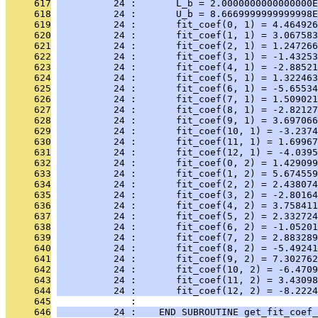
     617
          24 :       L_b = 2.0000000000000000E
     618
          24 :       U_b = 8.6669999999999998E
     619
          24 :       fit_coef(0, 1) = 4.464926
     620
          24 :       fit_coef(1, 1) = 3.067583
     621
          24 :       fit_coef(2, 1) = 1.247266
     622
          24 :       fit_coef(3, 1) = -1.43253
     623
          24 :       fit_coef(4, 1) = -2.88521
     624
          24 :       fit_coef(5, 1) = 1.322463
     625
          24 :       fit_coef(6, 1) = -5.65534
     626
          24 :       fit_coef(7, 1) = 1.509021
     627
          24 :       fit_coef(8, 1) = -2.82127
     628
          24 :       fit_coef(9, 1) = 3.697066
     629
          24 :       fit_coef(10, 1) = -3.2374
     630
          24 :       fit_coef(11, 1) = 1.69967
     631
          24 :       fit_coef(12, 1) = -4.0395
     632
          24 :       fit_coef(0, 2) = 1.429099
     633
          24 :       fit_coef(1, 2) = 5.674559
     634
          24 :       fit_coef(2, 2) = 2.438074
     635
          24 :       fit_coef(3, 2) = -2.80164
     636
          24 :       fit_coef(4, 2) = 3.758411
     637
          24 :       fit_coef(5, 2) = 2.332724
     638
          24 :       fit_coef(6, 2) = -1.05201
     639
          24 :       fit_coef(7, 2) = 2.883289
     640
          24 :       fit_coef(8, 2) = -5.49241
     641
          24 :       fit_coef(9, 2) = 7.302762
     642
          24 :       fit_coef(10, 2) = -6.4709
     643
          24 :       fit_coef(11, 2) = 3.43098
     644
          24 :       fit_coef(12, 2) = -8.2224
     645
              : 
     646
          24 :    END SUBROUTINE get_fit_coef_