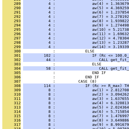
     289
           4 :                aw(4) = 1.363679
     290
           4 :                aw(5) = 4.369259
     291
           4 :                aw(6) = 1.237854
     292
           4 :                aw(7) = 3.278192
     293
           4 :                aw(8) = 1.939822
     294
           4 :                aw(9) = 1.274498
     295
           4 :                aw(10) = 5.21738
     296
           4 :                aw(11) = 1.69632
     297
           4 :                aw(12) = 4.78304
     298
           4 :                aw(13) = 1.23287
     299
           4 :                aw(14) = 3.19339
     300
              :             ELSE
     301
         102 :                IF (Rc <= 100.0_
     302
          44 :                   CALL get_fit_
     303
              :                ELSE
     304
          58 :                   CALL get_fit_
     305
              :                END IF
     306
              :             END IF
     307
              :          CASE (8)
     308
         114 :             IF (Rc >= R_max) TH
     309
           8 :                aw(1) = 2.812708
     310
           8 :                aw(2) = 3.094262
     311
           8 :                aw(3) = 1.637655
     312
           8 :                aw(4) = 6.320813
     313
           8 :                aw(5) = 2.024364
     314
           8 :                aw(6) = 5.715854
     315
           8 :                aw(7) = 1.476997
     316
           8 :                aw(8) = 3.649886
     317
           8 :                aw(9) = 8.991679
     318
           8 :                aw(10) = 5.90769