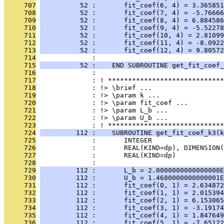
     707
          52 :       fit_coef(6, 4) = 3.365851
     708
          52 :       fit_coef(7, 4) = -5.76666
     709
          52 :       fit_coef(8, 4) = 6.884586
     710
          52 :       fit_coef(9, 4) = -5.52278
     711
          52 :       fit_coef(10, 4) = 2.81099
     712
          52 :       fit_coef(11, 4) = -8.0922
     713
          52 :       fit_coef(12, 4) = 9.80572
     714
              : 
     715
          52 :    END SUBROUTINE get_fit_coef_
     716
              : 
     717
              : ! *****************************
     718
              : !> \brief ...
     719
              : !> \param k ...
     720
              : !> \param fit_coef ...
     721
              : !> \param L_b ...
     722
              : !> \param U_b ...
     723
              : ! *****************************
     724
         112 :    SUBROUTINE get_fit_coef_k3(k
     725
              :       INTEGER                  
     726
              :       REAL(KIND=dp), DIMENSION(
     727
              :       REAL(KIND=dp)            
     728
              : 
     729
         112 :       L_b = 2.0000000000000000E
     730
         112 :       U_b = 1.4680000000000001E
     731
         112 :       fit_coef(0, 1) = 2.634872
     732
         112 :       fit_coef(1, 1) = 2.015394
     733
         112 :       fit_coef(2, 1) = 6.153065
     734
         112 :       fit_coef(3, 1) = -3.19174
     735
         112 :       fit_coef(4, 1) = 1.847649
     736
         112 :       fit_coef(5, 1) = -7.65122