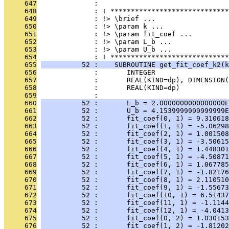
     647
              : 
     648
              : ! *****************************
     649
              : !> \brief ...
     650
              : !> \param k ...
     651
              : !> \param fit_coef ...
     652
              : !> \param L_b ...
     653
              : !> \param U_b ...
     654
              : ! *****************************
     655
          52 :    SUBROUTINE get_fit_coef_k2(k
     656
              :       INTEGER                  
     657
              :       REAL(KIND=dp), DIMENSION(
     658
              :       REAL(KIND=dp)            
     659
              : 
     660
          52 :       L_b = 2.0000000000000000E
     661
          52 :       U_b = 4.1539999999999999E
     662
          52 :       fit_coef(0, 1) = 9.310618
     663
          52 :       fit_coef(1, 1) = -5.06298
     664
          52 :       fit_coef(2, 1) = 1.001508
     665
          52 :       fit_coef(3, 1) = -3.50615
     666
          52 :       fit_coef(4, 1) = 1.448301
     667
          52 :       fit_coef(5, 1) = -4.50871
     668
          52 :       fit_coef(6, 1) = 1.067785
     669
          52 :       fit_coef(7, 1) = -1.82176
     670
          52 :       fit_coef(8, 1) = 2.110510
     671
          52 :       fit_coef(9, 1) = -1.55673
     672
          52 :       fit_coef(10, 1) = 6.51437
     673
          52 :       fit_coef(11, 1) = -1.1144
     674
          52 :       fit_coef(12, 1) = -4.0413
     675
          52 :       fit_coef(0, 2) = 1.030153
     676
          52 :       fit_coef(1, 2) = -1.81202