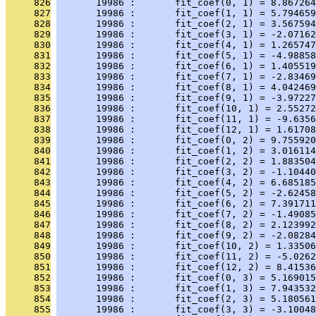
     826
       19986 :       fit_coef(0, 1) = 8.867264
     827
       19986 :       fit_coef(1, 1) = 5.794659
     828
       19986 :       fit_coef(2, 1) = 3.567594
     829
       19986 :       fit_coef(3, 1) = -2.07162
     830
       19986 :       fit_coef(4, 1) = 1.265747
     831
       19986 :       fit_coef(5, 1) = -4.98858
     832
       19986 :       fit_coef(6, 1) = 1.405519
     833
       19986 :       fit_coef(7, 1) = -2.83469
     834
       19986 :       fit_coef(8, 1) = 4.042469
     835
       19986 :       fit_coef(9, 1) = -3.97227
     836
       19986 :       fit_coef(10, 1) = 2.55272
     837
       19986 :       fit_coef(11, 1) = -9.6356
     838
       19986 :       fit_coef(12, 1) = 1.61708
     839
       19986 :       fit_coef(0, 2) = 9.755920
     840
       19986 :       fit_coef(1, 2) = 3.016114
     841
       19986 :       fit_coef(2, 2) = 1.883504
     842
       19986 :       fit_coef(3, 2) = -1.10440
     843
       19986 :       fit_coef(4, 2) = 6.685185
     844
       19986 :       fit_coef(5, 2) = -2.62458
     845
       19986 :       fit_coef(6, 2) = 7.391711
     846
       19986 :       fit_coef(7, 2) = -1.49085
     847
       19986 :       fit_coef(8, 2) = 2.123992
     848
       19986 :       fit_coef(9, 2) = -2.08284
     849
       19986 :       fit_coef(10, 2) = 1.33506
     850
       19986 :       fit_coef(11, 2) = -5.0262
     851
       19986 :       fit_coef(12, 2) = 8.41536
     852
       19986 :       fit_coef(0, 3) = 5.169015
     853
       19986 :       fit_coef(1, 3) = 7.943532
     854
       19986 :       fit_coef(2, 3) = 5.180561
     855
       19986 :       fit_coef(3, 3) = -3.10048