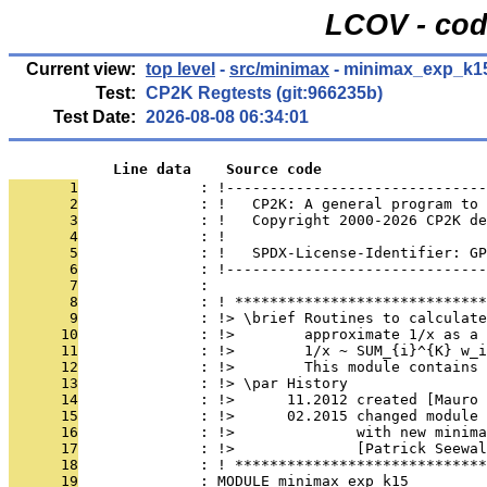
LCOV - cod
Current view:
top level
-
src/minimax
- minimax_exp_k1
Test:
CP2K Regtests (git:966235b)
Test Date:
2026-08-08 06:34:01
            Line data    Source code
       1
              : !------------------------------
       2
              : !   CP2K: A general program to 
       3
              : !   Copyright 2000-2026 CP2K de
       4
              : !                              
       5
              : !   SPDX-License-Identifier: GP
       6
              : !------------------------------
       7
              : 
       8
              : ! *****************************
       9
              : !> \brief Routines to calculate
      10
              : !>        approximate 1/x as a 
      11
              : !>        1/x ~ SUM_{i}^{K} w_i
      12
              : !>        This module contains 
      13
              : !> \par History
      14
              : !>      11.2012 created [Mauro 
      15
              : !>      02.2015 changed module 
      16
              : !>              with new minima
      17
              : !>              [Patrick Seewal
      18
              : ! *****************************
      19
              : MODULE minimax_exp_k15