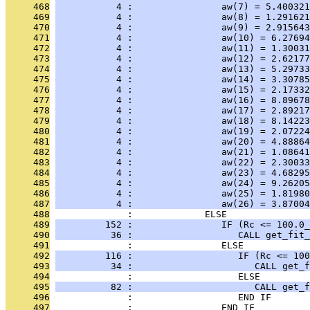
     468
           4 :                aw(7) = 5.400321
     469
           4 :                aw(8) = 1.291621
     470
           4 :                aw(9) = 2.915643
     471
           4 :                aw(10) = 6.27694
     472
           4 :                aw(11) = 1.30031
     473
           4 :                aw(12) = 2.62177
     474
           4 :                aw(13) = 5.29733
     475
           4 :                aw(14) = 3.30785
     476
           4 :                aw(15) = 2.17332
     477
           4 :                aw(16) = 8.89678
     478
           4 :                aw(17) = 2.89217
     479
           4 :                aw(18) = 8.14223
     480
           4 :                aw(19) = 2.07224
     481
           4 :                aw(20) = 4.88864
     482
           4 :                aw(21) = 1.08641
     483
           4 :                aw(22) = 2.30033
     484
           4 :                aw(23) = 4.68295
     485
           4 :                aw(24) = 9.26205
     486
           4 :                aw(25) = 1.81980
     487
           4 :                aw(26) = 3.87004
     488
              :             ELSE
     489
         152 :                IF (Rc <= 100.0_
     490
          36 :                   CALL get_fit_
     491
              :                ELSE
     492
         116 :                   IF (Rc <= 100
     493
          34 :                      CALL get_f
     494
              :                   ELSE
     495
          82 :                      CALL get_f
     496
              :                   END IF
     497
              :                END IF