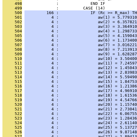
     498
              :             END IF
     499
              :          CASE (14)
     500
         166 :             IF (Rc >= R_max) TH
     501
           4 :                aw(1) = 5.779310
     502
           4 :                aw(2) = 6.357821
     503
           4 :                aw(3) = 3.364910
     504
           4 :                aw(4) = 1.298733
     505
           4 :                aw(5) = 4.159043
     506
           4 :                aw(6) = 1.173400
     507
           4 :                aw(7) = 3.016221
     508
           4 :                aw(8) = 7.213913
     509
           4 :                aw(9) = 1.628287
     510
           4 :                aw(10) = 3.50400
     511
           4 :                aw(11) = 7.24597
     512
           4 :                aw(12) = 1.45043
     513
           4 :                aw(13) = 2.83983
     514
           4 :                aw(14) = 5.59490
     515
           4 :                aw(15) = 1.84753
     516
           4 :                aw(16) = 1.21386
     517
           4 :                aw(17) = 4.96910
     518
           4 :                aw(18) = 1.61536
     519
           4 :                aw(19) = 4.54766
     520
           4 :                aw(20) = 1.15740
     521
           4 :                aw(21) = 2.73041
     522
           4 :                aw(22) = 6.06755
     523
           4 :                aw(23) = 1.28436
     524
           4 :                aw(24) = 2.61140
     525
           4 :                aw(25) = 5.13727
     526
           4 :                aw(26) = 9.87148
     527
           4 :                aw(27) = 1.89413