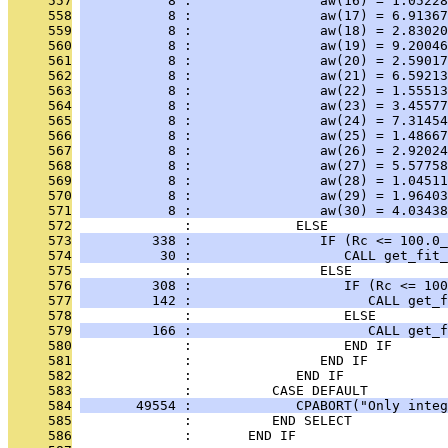
     557
           8 :                aw(16) = 1.05228
     558
           8 :                aw(17) = 6.91367
     559
           8 :                aw(18) = 2.83020
     560
           8 :                aw(19) = 9.20046
     561
           8 :                aw(20) = 2.59017
     562
           8 :                aw(21) = 6.59213
     563
           8 :                aw(22) = 1.55513
     564
           8 :                aw(23) = 3.45577
     565
           8 :                aw(24) = 7.31454
     566
           8 :                aw(25) = 1.48667
     567
           8 :                aw(26) = 2.92024
     568
           8 :                aw(27) = 5.57758
     569
           8 :                aw(28) = 1.04511
     570
           8 :                aw(29) = 1.96403
     571
           8 :                aw(30) = 4.03438
     572
              :             ELSE
     573
         338 :                IF (Rc <= 100.0_
     574
          30 :                   CALL get_fit_
     575
              :                ELSE
     576
         308 :                   IF (Rc <= 100
     577
         142 :                      CALL get_f
     578
              :                   ELSE
     579
         166 :                      CALL get_f
     580
              :                   END IF
     581
              :                END IF
     582
              :             END IF
     583
              :          CASE DEFAULT
     584
       49554 :             CPABORT("Only integ
     585
              :          END SELECT
     586
              :       END IF