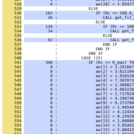
     528
           4 :                aw(28) = 3.95477
     529
              :             ELSE
     530
         162 :                IF (Rc <= 100.0_
     531
          36 :                   CALL get_fit_
     532
              :                ELSE
     533
         126 :                   IF (Rc <= 100
     534
          34 :                      CALL get_f
     535
              :                   ELSE
     536
          92 :                      CALL get_f
     537
              :                   END IF
     538
              :                END IF
     539
              :             END IF
     540
              :          CASE (15)
     541
         346 :             IF (Rc >= R_max) TH
     542
           8 :                aw(1) = 3.291667
     543
           8 :                aw(2) = 3.621164
     544
           8 :                aw(3) = 1.916520
     545
           8 :                aw(4) = 7.397073
     546
           8 :                aw(5) = 2.368827
     547
           8 :                aw(6) = 6.683226
     548
           8 :                aw(7) = 1.717919
     549
           8 :                aw(8) = 4.108736
     550
           8 :                aw(9) = 9.273790
     551
           8 :                aw(10) = 1.99544
     552
           8 :                aw(11) = 4.12434
     553
           8 :                aw(12) = 8.23928
     554
           8 :                aw(13) = 1.60080
     555
           8 :                aw(14) = 3.05442
     556
           8 :                aw(15) = 5.88415