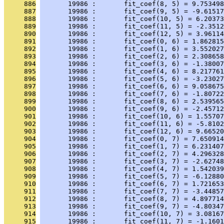
     886
       19986 :       fit_coef(8, 5) = 9.753498
     887
       19986 :       fit_coef(9, 5) = -9.61517
     888
       19986 :       fit_coef(10, 5) = 6.20373
     889
       19986 :       fit_coef(11, 5) = -2.3512
     890
       19986 :       fit_coef(12, 5) = 3.96114
     891
       19986 :       fit_coef(0, 6) = 1.862815
     892
       19986 :       fit_coef(1, 6) = 3.552027
     893
       19986 :       fit_coef(2, 6) = 2.308658
     894
       19986 :       fit_coef(3, 6) = -1.38007
     895
       19986 :       fit_coef(4, 6) = 8.217761
     896
       19986 :       fit_coef(5, 6) = -3.23027
     897
       19986 :       fit_coef(6, 6) = 9.058675
     898
       19986 :       fit_coef(7, 6) = -1.80722
     899
       19986 :       fit_coef(8, 6) = 2.539565
     900
       19986 :       fit_coef(9, 6) = -2.45712
     901
       19986 :       fit_coef(10, 6) = 1.55707
     902
       19986 :       fit_coef(11, 6) = -5.8102
     903
       19986 :       fit_coef(12, 6) = 9.66520
     904
       19986 :       fit_coef(0, 7) = 7.650914
     905
       19986 :       fit_coef(1, 7) = 6.231407
     906
       19986 :       fit_coef(2, 7) = 4.296328
     907
       19986 :       fit_coef(3, 7) = -2.62748
     908
       19986 :       fit_coef(4, 7) = 1.542039
     909
       19986 :       fit_coef(5, 7) = -6.12880
     910
       19986 :       fit_coef(6, 7) = 1.721653
     911
       19986 :       fit_coef(7, 7) = -3.44857
     912
       19986 :       fit_coef(8, 7) = 4.897714
     913
       19986 :       fit_coef(9, 7) = -4.80347
     914
       19986 :       fit_coef(10, 7) = 3.08167
     915
       19986 :       fit_coef(11, 7) = -1.1601