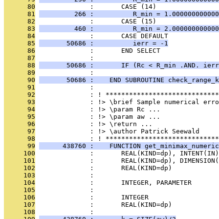
      80
              :       CASE (14)
      81
         266 :          R_min = 1.000000000000
      82
              :       CASE (15)
      83
         460 :          R_min = 2.000000000000
      84
              :       CASE DEFAULT
      85
       50686 :          ierr = -1
      86
              :       END SELECT
      87
              : 
      88
       50686 :       IF (Rc < R_min .AND. ierr
      89
              : 
      90
       50686 :    END SUBROUTINE check_range_k
      91
              : 
      92
              : ! *****************************
      93
              : !> \brief Sample numerical erro
      94
              : !> \param Rc ...
      95
              : !> \param aw ...
      96
              : !> \return ...
      97
              : !> \author Patrick Seewald
      98
              : ! *****************************
      99
      438760 :    FUNCTION get_minimax_numeric
     100
              :       REAL(KIND=dp), INTENT(IN)
     101
              :       REAL(KIND=dp), DIMENSION(
     102
              :       REAL(KIND=dp)           
     103
              : 
     104
              :       INTEGER, PARAMETER      
     105
              : 
     106
              :       INTEGER                  
     107
              :       REAL(KIND=dp)            
     108
              : 