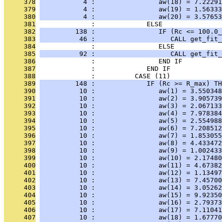
     378
           4 :                aw(18) = 7.22291
     379
           4 :                aw(19) = 1.56333
     380
           4 :                aw(20) = 3.57653
     381
              :             ELSE
     382
         138 :                IF (Rc <= 100.0_
     383
          46 :                   CALL get_fit_
     384
              :                ELSE
     385
          92 :                   CALL get_fit_
     386
              :                END IF
     387
              :             END IF
     388
              :          CASE (11)
     389
         148 :             IF (Rc >= R_max) TH
     390
          10 :                aw(1) = 3.550348
     391
          10 :                aw(2) = 3.905739
     392
          10 :                aw(3) = 2.067133
     393
          10 :                aw(4) = 7.978384
     394
          10 :                aw(5) = 2.554988
     395
          10 :                aw(6) = 7.208512
     396
          10 :                aw(7) = 1.853055
     397
          10 :                aw(8) = 4.433472
     398
          10 :                aw(9) = 1.002433
     399
          10 :                aw(10) = 2.17480
     400
          10 :                aw(11) = 4.67382
     401
          10 :                aw(12) = 1.13497
     402
          10 :                aw(13) = 7.45700
     403
          10 :                aw(14) = 3.05262
     404
          10 :                aw(15) = 9.92350
     405
          10 :                aw(16) = 2.79373
     406
          10 :                aw(17) = 7.11041
     407
          10 :                aw(18) = 1.67770