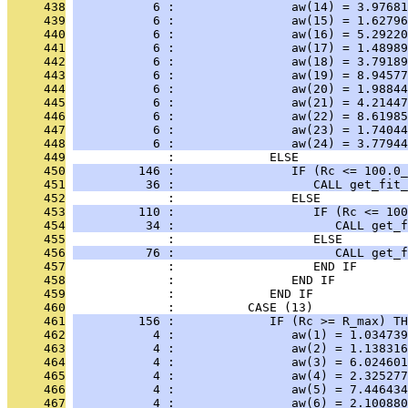
     438
           6 :                aw(14) = 3.97681
     439
           6 :                aw(15) = 1.62796
     440
           6 :                aw(16) = 5.29220
     441
           6 :                aw(17) = 1.48989
     442
           6 :                aw(18) = 3.79189
     443
           6 :                aw(19) = 8.94577
     444
           6 :                aw(20) = 1.98844
     445
           6 :                aw(21) = 4.21447
     446
           6 :                aw(22) = 8.61985
     447
           6 :                aw(23) = 1.74044
     448
           6 :                aw(24) = 3.77944
     449
              :             ELSE
     450
         146 :                IF (Rc <= 100.0_
     451
          36 :                   CALL get_fit_
     452
              :                ELSE
     453
         110 :                   IF (Rc <= 100
     454
          34 :                      CALL get_f
     455
              :                   ELSE
     456
          76 :                      CALL get_f
     457
              :                   END IF
     458
              :                END IF
     459
              :             END IF
     460
              :          CASE (13)
     461
         156 :             IF (Rc >= R_max) TH
     462
           4 :                aw(1) = 1.034739
     463
           4 :                aw(2) = 1.138316
     464
           4 :                aw(3) = 6.024601
     465
           4 :                aw(4) = 2.325277
     466
           4 :                aw(5) = 7.446434
     467
           4 :                aw(6) = 2.100880