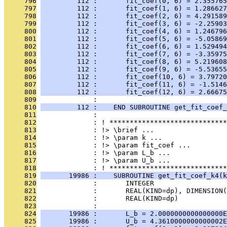
     796
         112 :       fit_coef(0, 6) = 2.355765
     797
         112 :       fit_coef(1, 6) = 1.286627
     798
         112 :       fit_coef(2, 6) = 4.291589
     799
         112 :       fit_coef(3, 6) = -2.25903
     800
         112 :       fit_coef(4, 6) = 1.246796
     801
         112 :       fit_coef(5, 6) = -5.05869
     802
         112 :       fit_coef(6, 6) = 1.529494
     803
         112 :       fit_coef(7, 6) = -3.35975
     804
         112 :       fit_coef(8, 6) = 5.219608
     805
         112 :       fit_coef(9, 6) = -5.53655
     806
         112 :       fit_coef(10, 6) = 3.79720
     807
         112 :       fit_coef(11, 6) = -1.5146
     808
         112 :       fit_coef(12, 6) = 2.66675
     809
              : 
     810
         112 :    END SUBROUTINE get_fit_coef_
     811
              : 
     812
              : ! *****************************
     813
              : !> \brief ...
     814
              : !> \param k ...
     815
              : !> \param fit_coef ...
     816
              : !> \param L_b ...
     817
              : !> \param U_b ...
     818
              : ! *****************************
     819
       19986 :    SUBROUTINE get_fit_coef_k4(k
     820
              :       INTEGER                  
     821
              :       REAL(KIND=dp), DIMENSION(
     822
              :       REAL(KIND=dp)            
     823
              : 
     824
       19986 :       L_b = 2.0000000000000000E
     825
       19986 :       U_b = 4.3610000000000002E