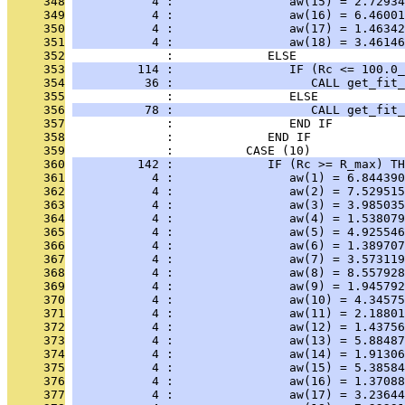
     348
           4 :                aw(15) = 2.72934
     349
           4 :                aw(16) = 6.46001
     350
           4 :                aw(17) = 1.46342
     351
           4 :                aw(18) = 3.46146
     352
              :             ELSE
     353
         114 :                IF (Rc <= 100.0_
     354
          36 :                   CALL get_fit_
     355
              :                ELSE
     356
          78 :                   CALL get_fit_
     357
              :                END IF
     358
              :             END IF
     359
              :          CASE (10)
     360
         142 :             IF (Rc >= R_max) TH
     361
           4 :                aw(1) = 6.844390
     362
           4 :                aw(2) = 7.529515
     363
           4 :                aw(3) = 3.985035
     364
           4 :                aw(4) = 1.538079
     365
           4 :                aw(5) = 4.925546
     366
           4 :                aw(6) = 1.389707
     367
           4 :                aw(7) = 3.573119
     368
           4 :                aw(8) = 8.557928
     369
           4 :                aw(9) = 1.945792
     370
           4 :                aw(10) = 4.34575
     371
           4 :                aw(11) = 2.18801
     372
           4 :                aw(12) = 1.43756
     373
           4 :                aw(13) = 5.88487
     374
           4 :                aw(14) = 1.91306
     375
           4 :                aw(15) = 5.38584
     376
           4 :                aw(16) = 1.37088
     377
           4 :                aw(17) = 3.23644