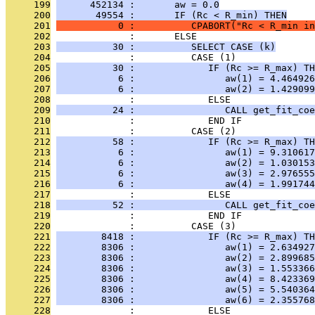
     199
      452134 :       aw = 0.0
     200
       49554 :       IF (Rc < R_min) THEN
     201
           0 :          CPABORT("Rc < R_min in
     202
              :       ELSE
     203
          30 :          SELECT CASE (k)
     204
              :          CASE (1)
     205
          30 :             IF (Rc >= R_max) TH
     206
           6 :                aw(1) = 4.464926
     207
           6 :                aw(2) = 1.429099
     208
              :             ELSE
     209
          24 :                CALL get_fit_coe
     210
              :             END IF
     211
              :          CASE (2)
     212
          58 :             IF (Rc >= R_max) TH
     213
           6 :                aw(1) = 9.310617
     214
           6 :                aw(2) = 1.030153
     215
           6 :                aw(3) = 2.976555
     216
           6 :                aw(4) = 1.991744
     217
              :             ELSE
     218
          52 :                CALL get_fit_coe
     219
              :             END IF
     220
              :          CASE (3)
     221
        8418 :             IF (Rc >= R_max) TH
     222
        8306 :                aw(1) = 2.634927
     223
        8306 :                aw(2) = 2.899685
     224
        8306 :                aw(3) = 1.553366
     225
        8306 :                aw(4) = 8.423369
     226
        8306 :                aw(5) = 5.540364
     227
        8306 :                aw(6) = 2.355768
     228
              :             ELSE