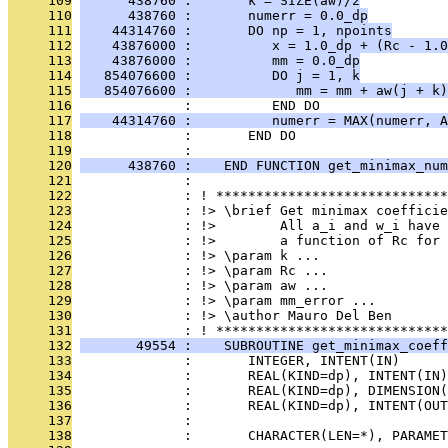
     109
      438760 :       k = SIZE(aw)/2
     110
      438760 :       numerr = 0.0_dp
     111
    44314760 :       DO np = 1, npoints
     112
    43876000 :          x = 1.0_dp + (Rc - 1.0
     113
    43876000 :          mm = 0.0_dp
     114
   854076600 :          DO j = 1, k
     115
   854076600 :             mm = mm + aw(j + k)
     116
              :          END DO
     117
    44314760 :          numerr = MAX(numerr, A
     118
              :       END DO
     119
              : 
     120
      438760 :    END FUNCTION get_minimax_num
     121
              : 
     122
              : ! *****************************
     123
              : !> \brief Get minimax coefficie
     124
              : !>        All a_i and w_i have 
     125
              : !>        a function of Rc for 
     126
              : !> \param k ...
     127
              : !> \param Rc ...
     128
              : !> \param aw ...
     129
              : !> \param mm_error ...
     130
              : !> \author Mauro Del Ben
     131
              : ! *****************************
     132
       49554 :    SUBROUTINE get_minimax_coeff
     133
              :       INTEGER, INTENT(IN)      
     134
              :       REAL(KIND=dp), INTENT(IN)
     135
              :       REAL(KIND=dp), DIMENSION(
     136
              :       REAL(KIND=dp), INTENT(OUT
     137
              : 
     138
              :       CHARACTER(LEN=*), PARAMET