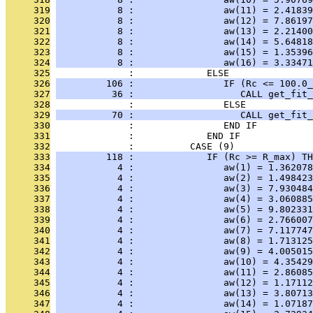
     319
           8 :                aw(11) = 2.41839
     320
           8 :                aw(12) = 7.86197
     321
           8 :                aw(13) = 2.21400
     322
           8 :                aw(14) = 5.64818
     323
           8 :                aw(15) = 1.35396
     324
           8 :                aw(16) = 3.33471
     325
              :             ELSE
     326
         106 :                IF (Rc <= 100.0_
     327
          36 :                   CALL get_fit_
     328
              :                ELSE
     329
          70 :                   CALL get_fit_
     330
              :                END IF
     331
              :             END IF
     332
              :          CASE (9)
     333
         118 :             IF (Rc >= R_max) TH
     334
           4 :                aw(1) = 1.362078
     335
           4 :                aw(2) = 1.498423
     336
           4 :                aw(3) = 7.930484
     337
           4 :                aw(4) = 3.060885
     338
           4 :                aw(5) = 9.802331
     339
           4 :                aw(6) = 2.766007
     340
           4 :                aw(7) = 7.117747
     341
           4 :                aw(8) = 1.713125
     342
           4 :                aw(9) = 4.005015
     343
           4 :                aw(10) = 4.35429
     344
           4 :                aw(11) = 2.86085
     345
           4 :                aw(12) = 1.17112
     346
           4 :                aw(13) = 3.80713
     347
           4 :                aw(14) = 1.07187