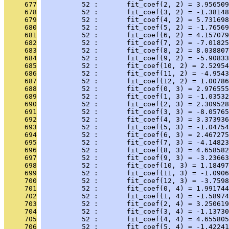
     677
          52 :       fit_coef(2, 2) = 3.956509
     678
          52 :       fit_coef(3, 2) = -1.38148
     679
          52 :       fit_coef(4, 2) = 5.731698
     680
          52 :       fit_coef(5, 2) = -1.76569
     681
          52 :       fit_coef(6, 2) = 4.157079
     682
          52 :       fit_coef(7, 2) = -7.01825
     683
          52 :       fit_coef(8, 2) = 8.038807
     684
          52 :       fit_coef(9, 2) = -5.90833
     685
          52 :       fit_coef(10, 2) = 2.52954
     686
          52 :       fit_coef(11, 2) = -4.9543
     687
          52 :       fit_coef(12, 2) = 1.00786
     688
          52 :       fit_coef(0, 3) = 2.976555
     689
          52 :       fit_coef(1, 3) = -1.03532
     690
          52 :       fit_coef(2, 3) = 2.309528
     691
          52 :       fit_coef(3, 3) = -8.05765
     692
          52 :       fit_coef(4, 3) = 3.373936
     693
          52 :       fit_coef(5, 3) = -1.04754
     694
          52 :       fit_coef(6, 3) = 2.467275
     695
          52 :       fit_coef(7, 3) = -4.14823
     696
          52 :       fit_coef(8, 3) = 4.658582
     697
          52 :       fit_coef(9, 3) = -3.23663
     698
          52 :       fit_coef(10, 3) = 1.18497
     699
          52 :       fit_coef(11, 3) = -1.0906
     700
          52 :       fit_coef(12, 3) = -3.7598
     701
          52 :       fit_coef(0, 4) = 1.991744
     702
          52 :       fit_coef(1, 4) = -1.58974
     703
          52 :       fit_coef(2, 4) = 3.250619
     704
          52 :       fit_coef(3, 4) = -1.13730
     705
          52 :       fit_coef(4, 4) = 4.655805
     706
          52 :       fit_coef(5, 4) = -1.42241