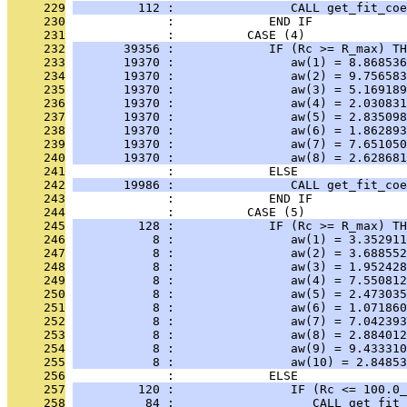
     229
         112 :                CALL get_fit_coe
     230
              :             END IF
     231
              :          CASE (4)
     232
       39356 :             IF (Rc >= R_max) TH
     233
       19370 :                aw(1) = 8.868536
     234
       19370 :                aw(2) = 9.756583
     235
       19370 :                aw(3) = 5.169189
     236
       19370 :                aw(4) = 2.030831
     237
       19370 :                aw(5) = 2.835098
     238
       19370 :                aw(6) = 1.862893
     239
       19370 :                aw(7) = 7.651050
     240
       19370 :                aw(8) = 2.628681
     241
              :             ELSE
     242
       19986 :                CALL get_fit_coe
     243
              :             END IF
     244
              :          CASE (5)
     245
         128 :             IF (Rc >= R_max) TH
     246
           8 :                aw(1) = 3.352911
     247
           8 :                aw(2) = 3.688552
     248
           8 :                aw(3) = 1.952428
     249
           8 :                aw(4) = 7.550812
     250
           8 :                aw(5) = 2.473035
     251
           8 :                aw(6) = 1.071860
     252
           8 :                aw(7) = 7.042393
     253
           8 :                aw(8) = 2.884012
     254
           8 :                aw(9) = 9.433310
     255
           8 :                aw(10) = 2.84853
     256
              :             ELSE
     257
         120 :                IF (Rc <= 100.0_
     258
          84 :                   CALL get_fit_