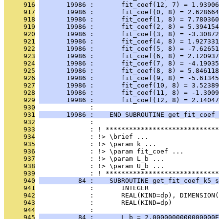
     916
       19986 :       fit_coef(12, 7) = 1.93906
     917
       19986 :       fit_coef(0, 8) = 2.628664
     918
       19986 :       fit_coef(1, 8) = 7.780360
     919
       19986 :       fit_coef(2, 8) = 5.394154
     920
       19986 :       fit_coef(3, 8) = -3.30872
     921
       19986 :       fit_coef(4, 8) = 1.927331
     922
       19986 :       fit_coef(5, 8) = -7.62651
     923
       19986 :       fit_coef(6, 8) = 2.120937
     924
       19986 :       fit_coef(7, 8) = -4.19035
     925
       19986 :       fit_coef(8, 8) = 5.846118
     926
       19986 :       fit_coef(9, 8) = -5.61345
     927
       19986 :       fit_coef(10, 8) = 3.52389
     928
       19986 :       fit_coef(11, 8) = -1.3009
     929
       19986 :       fit_coef(12, 8) = 2.14047
     930
              : 
     931
       19986 :    END SUBROUTINE get_fit_coef_
     932
              : 
     933
              : ! *****************************
     934
              : !> \brief ...
     935
              : !> \param k ...
     936
              : !> \param fit_coef ...
     937
              : !> \param L_b ...
     938
              : !> \param U_b ...
     939
              : ! *****************************
     940
          84 :    SUBROUTINE get_fit_coef_k5_s
     941
              :       INTEGER                  
     942
              :       REAL(KIND=dp), DIMENSION(
     943
              :       REAL(KIND=dp)            
     944
              : 
     945
          84 :       L_b = 2.0000000000000000E