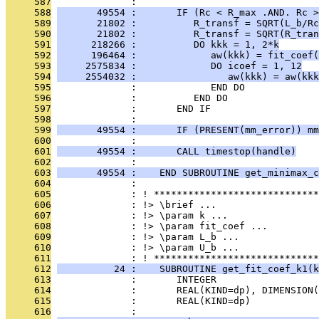
     587
              : 
     588
       49554 :       IF (Rc < R_max .AND. Rc >
     589
       21802 :          R_transf = SQRT(L_b/Rc
     590
       21802 :          R_transf = SQRT(R_tran
     591
      218266 :          DO kkk = 1, 2*k
     592
      196464 :             aw(kkk) = fit_coef(
     593
     2575834 :             DO icoef = 1, 12
     594
     2554032 :                aw(kkk) = aw(kk
     595
              :             END DO
     596
              :          END DO
     597
              :       END IF
     598
              : 
     599
       49554 :       IF (PRESENT(mm_error)) mm
     600
              : 
     601
       49554 :       CALL timestop(handle)
     602
              : 
     603
       49554 :    END SUBROUTINE get_minimax_c
     604
              : 
     605
              : ! *****************************
     606
              : !> \brief ...
     607
              : !> \param k ...
     608
              : !> \param fit_coef ...
     609
              : !> \param L_b ...
     610
              : !> \param U_b ...
     611
              : ! *****************************
     612
          24 :    SUBROUTINE get_fit_coef_k1(k
     613
              :       INTEGER                  
     614
              :       REAL(KIND=dp), DIMENSION(
     615
              :       REAL(KIND=dp)            
     616
              : 