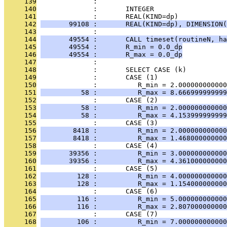
     139
              : 
     140
              :       INTEGER                  
     141
              :       REAL(KIND=dp)            
     142
       99108 :       REAL(KIND=dp), DIMENSION(
     143
              : 
     144
       49554 :       CALL timeset(routineN, ha
     145
       49554 :       R_min = 0.0_dp
     146
       49554 :       R_max = 0.0_dp
     147
              : 
     148
              :       SELECT CASE (k)
     149
              :       CASE (1)
     150
              :          R_min = 2.000000000000
     151
          58 :          R_max = 8.666999999999
     152
              :       CASE (2)
     153
          58 :          R_min = 2.000000000000
     154
          58 :          R_max = 4.153999999999
     155
              :       CASE (3)
     156
        8418 :          R_min = 2.000000000000
     157
        8418 :          R_max = 1.468000000000
     158
              :       CASE (4)
     159
       39356 :          R_min = 3.000000000000
     160
       39356 :          R_max = 4.361000000000
     161
              :       CASE (5)
     162
         128 :          R_min = 4.000000000000
     163
         128 :          R_max = 1.154000000000
     164
              :       CASE (6)
     165
         116 :          R_min = 5.000000000000
     166
         116 :          R_max = 2.807000000000
     167
              :       CASE (7)
     168
         106 :          R_min = 7.000000000000