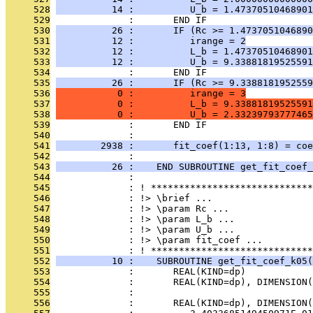
     528
          14 :          U_b = 1.47370510468901
     529
              :       END IF
     530
          26 :       IF (Rc >= 1.4737051046890
     531
          12 :          irange = 2
     532
          12 :          L_b = 1.47370510468901
     533
          12 :          U_b = 9.33881819525591
     534
              :       END IF
     535
          26 :       IF (Rc >= 9.3388181952559
     536
           0 :          irange = 3
     537
           0 :          L_b = 9.33881819525591
     538
           0 :          U_b = 2.33239793777465
     539
              :       END IF
     540
              : 
     541
        2938 :       fit_coef(1:13, 1:8) = coe
     542
              : 
     543
          26 :    END SUBROUTINE get_fit_coef_
     544
              : 
     545
              : ! *****************************
     546
              : !> \brief ...
     547
              : !> \param Rc ...
     548
              : !> \param L_b ...
     549
              : !> \param U_b ...
     550
              : !> \param fit_coef ...
     551
              : ! *****************************
     552
          10 :    SUBROUTINE get_fit_coef_k05(
     553
              :       REAL(KIND=dp)            
     554
              :       REAL(KIND=dp), DIMENSION(
     555
              : 
     556
              :       REAL(KIND=dp), DIMENSION(