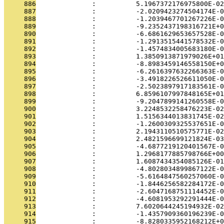
     886
              :          5.1967372176975800E-02
     887
              :          -2.0209423274504174E-0
     888
              :          -1.2039467701267226E-0
     889
              :          -9.2352437198316721E+0
     890
              :          -6.6861629653657528E-0
     891
              :          -1.2913515441578532E-0
     892
              :          -1.4574834005683180E-0
     893
              :          1.3850913871979026E+01
     894
              :          -8.8983459146558150E+0
     895
              :          -6.2616397632266363E-0
     896
              :          -3.4918226526611050E-0
     897
              :          -2.5023897917183561E-0
     898
              :          6.8596107997848165E+01
     899
              :          -9.2047899141260558E-0
     900
              :          3.2248532258476223E-02
     901
              :          1.5156344013831745E-02
     902
              :          -1.2600309325537651E-0
     903
              :          2.1943110510575771E-02
     904
              :          2.4821596699121824E-03
     905
              :          -4.6877219120401567E-0
     906
              :          1.2968177885798766E+00
     907
              :          1.6087434354085126E-01
     908
              :          -4.8028034899867122E-0
     909
              :          -5.6164847560257060E-0
     910
              :          -1.8446256582284172E-0
     911
              :          -2.6047168751114452E-0
     912
              :          -4.6081953292291444E-0
     913
              :          7.6020644245194932E-02
     914
              :          -1.4357909360196239E-0
     915
              :          -8.8280335952168212E+0