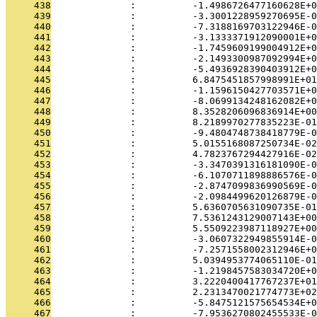
     438
              :          -1.4986726477160628E+0
     439
              :          -3.3001228959270695E-0
     440
              :          -7.3188169703122946E-0
     441
              :          -3.1333371912090001E+0
     442
              :          -1.7459609199004912E+0
     443
              :          -2.1493300987092994E+0
     444
              :          -5.4936928390403912E+0
     445
              :          6.8475451857998991E+01
     446
              :          -1.1596150427703571E+0
     447
              :          -8.0699134248162082E+0
     448
              :          8.3528206096836914E+00
     449
              :          8.2189970277835223E-01
     450
              :          -9.4804748738418779E-0
     451
              :          5.0155168087250734E-02
     452
              :          4.7823767294427916E-02
     453
              :          -3.3470391316181090E-0
     454
              :          -6.1070711898886576E-0
     455
              :          -2.8747099836990569E-0
     456
              :          -2.0984499620126879E-0
     457
              :          5.6360705631090735E-01
     458
              :          7.5361243129007143E+00
     459
              :          5.5509223987118927E+00
     460
              :          -3.0607322949855914E-0
     461
              :          -7.2571558002312946E+0
     462
              :          5.0394953774065110E-01
     463
              :          -1.2198457583034720E+0
     464
              :          3.2220400417767237E+01
     465
              :          2.2313470021774773E+02
     466
              :          -5.8475121575654534E+0
     467
              :          -7.9536270802455533E-0