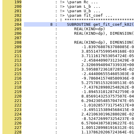
     199
              : !> \param Rc ...
     200
              : !> \param L_b ...
     201
              : !> \param U_b ...
     202
              : !> \param fit_coef ...
     203
              : ! *****************************
     204
           8 :    SUBROUTINE get_fit_coef_k02(
     205
              :       REAL(KIND=dp)            
     206
              :       REAL(KIND=dp), DIMENSION(
     207
              : 
     208
              :       REAL(KIND=dp), DIMENSION(
     209
              :          -1.8397680763708085E-0
     210
              :          3.8551475599549168E-03
     211
              :          3.7111617653054724E-05
     212
              :          -2.4584409073123429E-0
     213
              :          2.3206994094733933E+00
     214
              :          3.5958872361872854E-02
     215
              :          -2.4440065554605303E-0
     216
              :          -9.7860415748580936E-0
     217
              :          5.2757851532030513E-05
     218
              :          -7.4376289802548262E-0
     219
              :          -1.8945310128742759E-0
     220
              :          8.8569143253757507E-04
     221
              :          6.2942305485704747E-05
     222
              :          -1.0102857731754517E+0
     223
              :          -3.4951153894568415E-0
     224
              :          2.4210630196288028E-02
     225
              :          -8.5247269973254237E-0
     226
              :          6.5760438758196227E-01
     227
              :          1.0051289981916312E-01
     228
              :          1.1378620206724364E-01