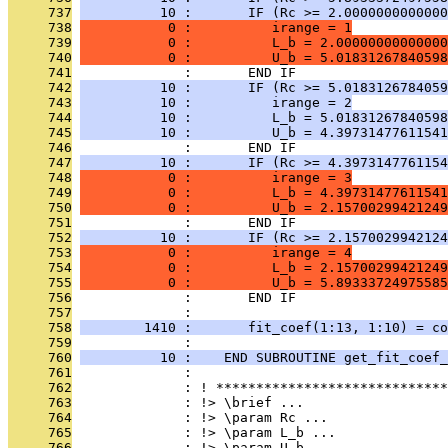
     737
          10 :       IF (Rc >= 2.0000000000000
     738
           0 :          irange = 1
     739
           0 :          L_b = 2.00000000000000
     740
           0 :          U_b = 5.01831267840598
     741
              :       END IF
     742
          10 :       IF (Rc >= 5.0183126784059
     743
          10 :          irange = 2
     744
          10 :          L_b = 5.01831267840598
     745
          10 :          U_b = 4.39731477611541
     746
              :       END IF
     747
          10 :       IF (Rc >= 4.3973147761154
     748
           0 :          irange = 3
     749
           0 :          L_b = 4.39731477611541
     750
           0 :          U_b = 2.15700299421249
     751
              :       END IF
     752
          10 :       IF (Rc >= 2.1570029942124
     753
           0 :          irange = 4
     754
           0 :          L_b = 2.15700299421249
     755
           0 :          U_b = 5.89333724975585
     756
              :       END IF
     757
              : 
     758
        1410 :       fit_coef(1:13, 1:10) = co
     759
              : 
     760
          10 :    END SUBROUTINE get_fit_coef_
     761
              : 
     762
              : ! *****************************
     763
              : !> \brief ...
     764
              : !> \param Rc ...
     765
              : !> \param L_b ...
     766
              : !> \param U_b ...