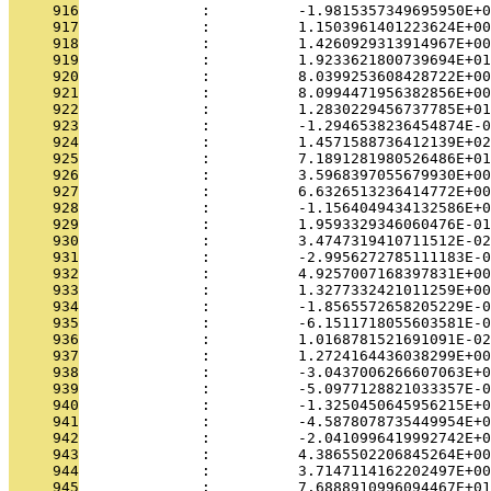
     916
              :          -1.9815357349695950E+0
     917
              :          1.1503961401223624E+00
     918
              :          1.4260929313914967E+00
     919
              :          1.9233621800739694E+01
     920
              :          8.0399253608428722E+00
     921
              :          8.0994471956382856E+00
     922
              :          1.2830229456737785E+01
     923
              :          -1.2946538236454874E-0
     924
              :          1.4571588736412139E+02
     925
              :          7.1891281980526486E+01
     926
              :          3.5968397055679930E+00
     927
              :          6.6326513236414772E+00
     928
              :          -1.1564049434132586E+0
     929
              :          1.9593329346060476E-01
     930
              :          3.4747319410711512E-02
     931
              :          -2.9956272785111183E-0
     932
              :          4.9257007168397831E+00
     933
              :          1.3277332421011259E+00
     934
              :          -1.8565572658205229E-0
     935
              :          -6.1511718055603581E-0
     936
              :          1.0168781521691091E-02
     937
              :          1.2724164436038299E+00
     938
              :          -3.0437006266607063E+0
     939
              :          -5.0977128821033357E-0
     940
              :          -1.3250450645956215E+0
     941
              :          -4.5878078735449954E+0
     942
              :          -2.0410996419992742E+0
     943
              :          4.3865502206845264E+00
     944
              :          3.7147114162202497E+00
     945
              :          7.6888910996094467E+01