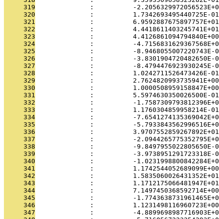
     319
              :          -2.2056329972056523E+0
     320
              :          1.7342693495440725E-01
     321
              :          6.9592887675897757E+01
     322
              :          4.4418611403245741E+01
     323
              :          4.4126861094794840E+00
     324
              :          -4.7156831629367568E+0
     325
              :          -8.9468055007220743E-0
     326
              :          -3.8301904720482650E-0
     327
              :          -8.4794476923930245E-0
     328
              :          1.0242711526473426E-01
     329
              :          2.7624820993735941E+00
     330
              :          1.0000508959158847E+00
     331
              :          5.5974630350026500E-01
     332
              :          -1.7587309793812396E+0
     333
              :          1.1760304859958214E-01
     334
              :          -7.6541274135369042E+0
     335
              :          -5.7933843562996516E+0
     336
              :          3.9707552859267892E+01
     337
              :          -2.0944265775352795E+0
     338
              :          -9.8497955022805650E-0
     339
              :          -3.9738951291723318E-0
     340
              :          -1.0231998800842284E+0
     341
              :          1.1742544052689099E+00
     342
              :          1.5835060026431352E+01
     343
              :          1.1712175066481947E+01
     344
              :          7.1497450368592714E+00
     345
              :          -1.7743638731961465E+0
     346
              :          1.1231498116960723E+00
     347
              :          -4.8899698987716903E+0