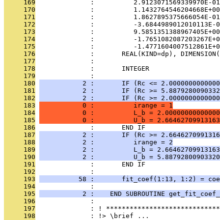
     169
              :          2.9123071569339970E-01
     170
              :          1.1432764546204668E+00
     171
              :          1.8627895375666054E-01
     172
              :          -3.6844989012010113E-0
     173
              :          9.5851351388967405E+00
     174
              :          -1.7651082087203267E+0
     175
              :          -1.4771604007512861E+0
     176
              :       REAL(KIND=dp), DIMENSION(
     177
              : 
     178
              :       INTEGER                 
     179
              : 
     180
           2 :       IF (Rc <= 2.0000000000000
     181
           2 :       IF (Rc >= 5.8879280090332
     182
           2 :       IF (Rc >= 2.0000000000000
     183
           0 :          irange = 1
     184
           0 :          L_b = 2.00000000000000
     185
           0 :          U_b = 2.66462709913163
     186
              :       END IF
     187
           2 :       IF (Rc >= 2.6646270991316
     188
           2 :          irange = 2
     189
           2 :          L_b = 2.66462709913163
     190
           2 :          U_b = 5.88792800903320
     191
              :       END IF
     192
              : 
     193
          58 :       fit_coef(1:13, 1:2) = coe
     194
              : 
     195
           2 :    END SUBROUTINE get_fit_coef_
     196
              : 
     197
              : ! *****************************
     198
              : !> \brief ...