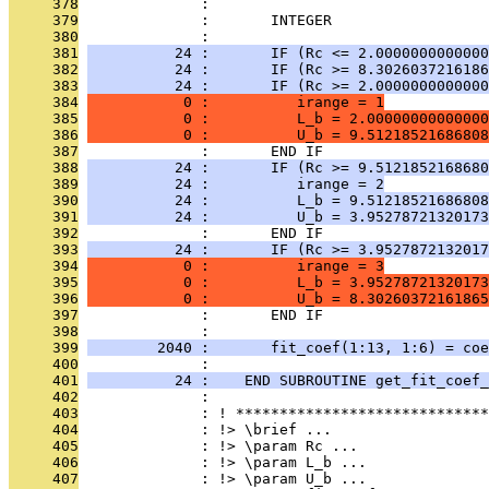
     378
              : 
     379
              :       INTEGER                 
     380
              : 
     381
          24 :       IF (Rc <= 2.0000000000000
     382
          24 :       IF (Rc >= 8.3026037216186
     383
          24 :       IF (Rc >= 2.0000000000000
     384
           0 :          irange = 1
     385
           0 :          L_b = 2.00000000000000
     386
           0 :          U_b = 9.51218521686808
     387
              :       END IF
     388
          24 :       IF (Rc >= 9.5121852168680
     389
          24 :          irange = 2
     390
          24 :          L_b = 9.51218521686808
     391
          24 :          U_b = 3.95278721320173
     392
              :       END IF
     393
          24 :       IF (Rc >= 3.9527872132017
     394
           0 :          irange = 3
     395
           0 :          L_b = 3.95278721320173
     396
           0 :          U_b = 8.30260372161865
     397
              :       END IF
     398
              : 
     399
        2040 :       fit_coef(1:13, 1:6) = coe
     400
              : 
     401
          24 :    END SUBROUTINE get_fit_coef_
     402
              : 
     403
              : ! *****************************
     404
              : !> \brief ...
     405
              : !> \param Rc ...
     406
              : !> \param L_b ...
     407
              : !> \param U_b ...