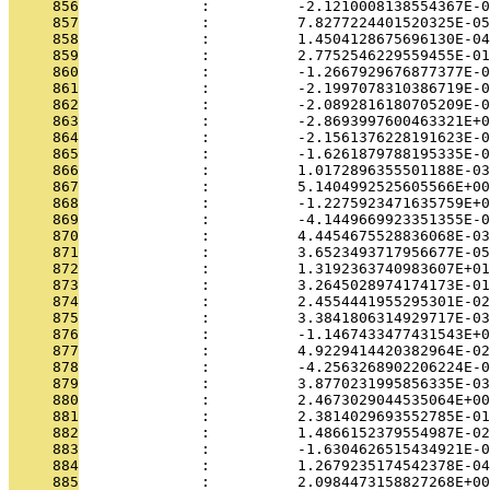
     856
              :          -2.1210008138554367E-0
     857
              :          7.8277224401520325E-05
     858
              :          1.4504128675696130E-04
     859
              :          2.7752546229559455E-01
     860
              :          -1.2667929676877377E-0
     861
              :          -2.1997078310386719E-0
     862
              :          -2.0892816180705209E-0
     863
              :          -2.8693997600463321E+0
     864
              :          -2.1561376228191623E-0
     865
              :          -1.6261879788195335E-0
     866
              :          1.0172896355501188E-03
     867
              :          5.1404992525605566E+00
     868
              :          -1.2275923471635759E+0
     869
              :          -4.1449669923351355E-0
     870
              :          4.4454675528836068E-03
     871
              :          3.6523493717956677E-05
     872
              :          1.3192363740983607E+01
     873
              :          3.2645028974174173E-01
     874
              :          2.4554441955295301E-02
     875
              :          3.3841806314929717E-03
     876
              :          -1.1467433477431543E+0
     877
              :          4.9229414420382964E-02
     878
              :          -4.2563268902206224E-0
     879
              :          3.8770231995856335E-03
     880
              :          2.4673029044535064E+00
     881
              :          2.3814029693552785E-01
     882
              :          1.4866152379554987E-02
     883
              :          -1.6304626515434921E-0
     884
              :          1.2679235174542378E-04
     885
              :          2.0984473158827268E+00