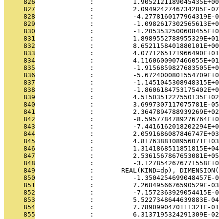
     826
              :          1.9052121189045435E+00
     827
              :          2.0949242746734285E-07
     828
              :          -4.2778160177964319E-0
     829
              :          -1.0982617302565613E+0
     830
              :          -1.2053532500608455E+0
     831
              :          1.8989552788955329E+01
     832
              :          8.6521158401880101E+00
     833
              :          4.0771265171966490E+01
     834
              :          4.1160600907466055E+01
     835
              :          -1.9156859827683505E+0
     836
              :          -5.6724000801554709E+0
     837
              :          -1.1451045308948315E+0
     838
              :          -1.8606184753175402E+0
     839
              :          4.5150351227550135E+02
     840
              :          3.6997307117075781E-05
     841
              :          2.3647894788939269E+02
     842
              :          -8.5957784789276764E+0
     843
              :          -7.4416162018202294E+0
     844
              :          2.0591686087846747E+03
     845
              :          4.8176388108956071E+03
     846
              :          1.3141868511851815E+04
     847
              :          2.5361567867653081E+05
     848
              :          -3.1278542676771558E+0
     849
              :       REAL(KIND=dp), DIMENSION(
     850
              :          -1.3504254699048457E-0
     851
              :          7.2684956676590529E-03
     852
              :          -7.1572363929054415E-0
     853
              :          5.5227348644639883E-04
     854
              :          7.7890990470111321E-01
     855
              :          6.3137195324291309E-02