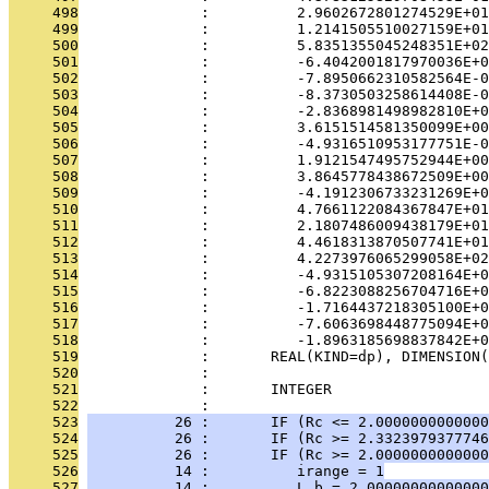
     498
              :          2.9602672801274529E+01
     499
              :          1.2141505510027159E+01
     500
              :          5.8351355045248351E+02
     501
              :          -6.4042001817970036E+0
     502
              :          -7.8950662310582564E-0
     503
              :          -8.3730503258614408E-0
     504
              :          -2.8368981498982810E+0
     505
              :          3.6151514581350099E+00
     506
              :          -4.9316510953177751E-0
     507
              :          1.9121547495752944E+00
     508
              :          3.8645778438672509E+00
     509
              :          -4.1912306733231269E+0
     510
              :          4.7661122084367847E+01
     511
              :          2.1807486009438179E+01
     512
              :          4.4618313870507741E+01
     513
              :          4.2273976065299058E+02
     514
              :          -4.9315105307208164E+0
     515
              :          -6.8223088256704716E+0
     516
              :          -1.7164437218305100E+0
     517
              :          -7.6063698448775094E+0
     518
              :          -1.8963185698837842E+
     519
              :       REAL(KIND=dp), DIMENSION(
     520
              : 
     521
              :       INTEGER                 
     522
              : 
     523
          26 :       IF (Rc <= 2.0000000000000
     524
          26 :       IF (Rc >= 2.3323979377746
     525
          26 :       IF (Rc >= 2.0000000000000
     526
          14 :          irange = 1
     527
          14 :          L_b = 2.00000000000000