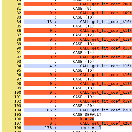
      80
           0 :          CALL get_fit_coef_k08(
      81
              :       CASE (9)
      82
           0 :          CALL get_fit_coef_k09(
      83
              :       CASE (10)
      84
          18 :          CALL get_fit_coef_k10(
      85
              :       CASE (11)
      86
           0 :          CALL get_fit_coef_k11(
      87
              :       CASE (12)
      88
           0 :          CALL get_fit_coef_k12(
      89
              :       CASE (13)
      90
           0 :          CALL get_fit_coef_k13(
      91
              :       CASE (14)
      92
           0 :          CALL get_fit_coef_k14(
      93
              :       CASE (15)
      94
           4 :          CALL get_fit_coef_k15(
      95
              :       CASE (16)
      96
           0 :          CALL get_fit_coef_k16(
      97
              :       CASE (17)
      98
           0 :          CALL get_fit_coef_k17(
      99
              :       CASE (18)
     100
           0 :          CALL get_fit_coef_k18(
     101
              :       CASE (19)
     102
           0 :          CALL get_fit_coef_k19(
     103
              :       CASE (20)
     104
          66 :          CALL get_fit_coef_k20(
     105
              :       CASE DEFAULT
     106
           0 :          k = 20
     107
           0 :          CALL get_fit_coef_k20(
     108
         176 :          ierr = -1