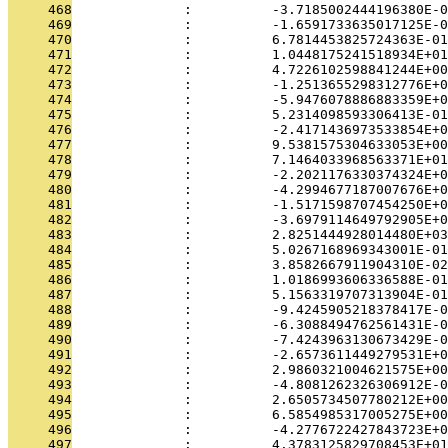
     468
              :          -3.7185002444196380E-0
     469
              :          -1.6591733635017125E-0
     470
              :          6.7814453825724363E-01
     471
              :          1.0448175241518934E+01
     472
              :          4.7226102598841244E+00
     473
              :          -1.2513655298312776E+0
     474
              :          -5.9476078886883359E+0
     475
              :          5.2314098593306413E-01
     476
              :          -2.4171436973533854E+0
     477
              :          9.5381575304633053E+00
     478
              :          7.1464033968563371E+01
     479
              :          -2.2021176330374324E+0
     480
              :          -4.2994677187007676E+0
     481
              :          -1.5171598707454250E+0
     482
              :          -3.6979114649792905E+0
     483
              :          2.8251444928014480E+03
     484
              :          5.0267168969343001E-01
     485
              :          3.8582667911904310E-02
     486
              :          1.0186993606336588E-01
     487
              :          5.1563319707313904E-01
     488
              :          -9.4245905218378417E-0
     489
              :          -6.3088494762561431E-0
     490
              :          -7.4243963130673429E-0
     491
              :          -2.6573611449279531E+0
     492
              :          2.9860321004621575E+00
     493
              :          -4.8081262326306912E-0
     494
              :          2.6505734507780212E+00
     495
              :          6.5854985317005275E+00
     496
              :          -4.2776722427843723E+0
     497
              :          4.3783125829708453E+01