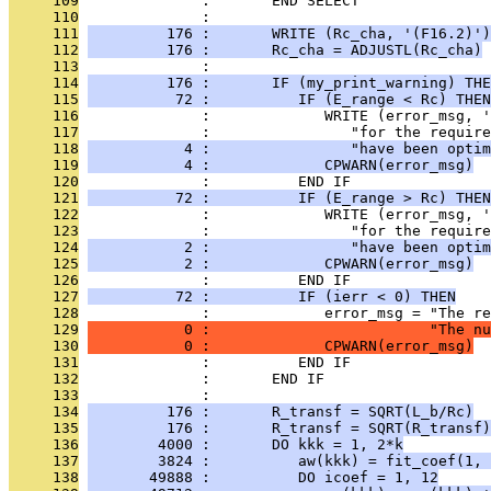
     109
              :       END SELECT
     110
              : 
     111
         176 :       WRITE (Rc_cha, '(F16.2)')
     112
         176 :       Rc_cha = ADJUSTL(Rc_cha)
     113
              : 
     114
         176 :       IF (my_print_warning) THE
     115
          72 :          IF (E_range < Rc) THEN
     116
              :             WRITE (error_msg, '
     117
              :                "for the require
     118
           4 :                "have been optim
     119
           4 :             CPWARN(error_msg)
     120
              :          END IF
     121
          72 :          IF (E_range > Rc) THEN
     122
              :             WRITE (error_msg, '
     123
              :                "for the require
     124
           2 :                "have been optim
     125
           2 :             CPWARN(error_msg)
     126
              :          END IF
     127
          72 :          IF (ierr < 0) THEN
     128
              :             error_msg = "The re
     129
           0 :                         "The nu
     130
           0 :             CPWARN(error_msg)
     131
              :          END IF
     132
              :       END IF
     133
              : 
     134
         176 :       R_transf = SQRT(L_b/Rc)
     135
         176 :       R_transf = SQRT(R_transf)
     136
        4000 :       DO kkk = 1, 2*k
     137
        3824 :          aw(kkk) = fit_coef(1, 
     138
       49888 :          DO icoef = 1, 12