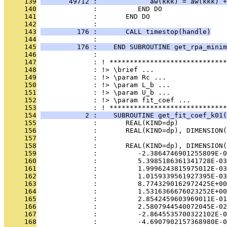
     139
       49712 :             aw(kkk) = aw(kkk) +
     140
              :          END DO
     141
              :       END DO
     142
              : 
     143
         176 :       CALL timestop(handle)
     144
              : 
     145
         176 :    END SUBROUTINE get_rpa_minim
     146
              : 
     147
              : ! *****************************
     148
              : !> \brief ...
     149
              : !> \param Rc ...
     150
              : !> \param L_b ...
     151
              : !> \param U_b ...
     152
              : !> \param fit_coef ...
     153
              : ! *****************************
     154
           2 :    SUBROUTINE get_fit_coef_k01(
     155
              :       REAL(KIND=dp)            
     156
              :       REAL(KIND=dp), DIMENSION(
     157
              : 
     158
              :       REAL(KIND=dp), DIMENSION(
     159
              :          -2.3864746901255809E-0
     160
              :          5.3985186361341728E-03
     161
              :          1.9996243815975012E-03
     162
              :          1.0159339561927395E-03
     163
              :          8.7743290162972425E+00
     164
              :          1.5316366676023252E+00
     165
              :          2.8542459603969011E-01
     166
              :          2.5807944540072045E-02
     167
              :          -2.8645535700322102E-0
     168
              :          -4.6907902157368980E-0