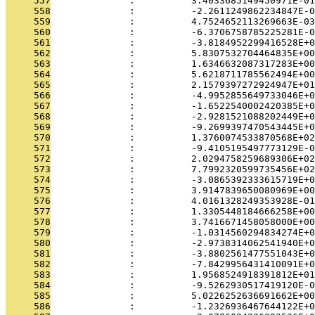
     557
              :          3.4033685149450971E-01
     558
              :          -2.2611249862234847E-0
     559
              :          4.7524652113269663E-03
     560
              :          -6.3706758785225281E-0
     561
              :          -3.8184952299416528E+0
     562
              :          5.8307532704464835E+00
     563
              :          1.6346632087317283E+00
     564
              :          5.6218711785562494E+00
     565
              :          2.1579397272924947E+01
     566
              :          -4.9952855649733046E+0
     567
              :          -1.6522540002420385E+0
     568
              :          -2.9281521088202449E+0
     569
              :          -9.2699397470543445E+0
     570
              :          1.3760074533870568E+02
     571
              :          -9.4105195497773129E-0
     572
              :          2.0294758259689306E+02
     573
              :          7.7992320599735456E+02
     574
              :          -3.0865392333615719E+0
     575
              :          3.9147839650080969E+00
     576
              :          4.0161328249353928E-01
     577
              :          1.3305448184666258E+00
     578
              :          3.7416671458058000E+00
     579
              :          -1.0314560294834274E+0
     580
              :          -2.9738314062541940E+0
     581
              :          -3.8802561477551043E+0
     582
              :          -7.8429956431410091E+0
     583
              :          1.9568524918391812E+01
     584
              :          -9.5262930517419120E-0
     585
              :          5.0226252636691662E+00
     586
              :          -1.2326936467644122E+0