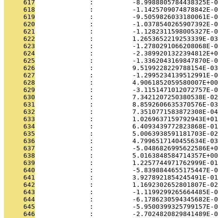
     617
              :          -8.9988805784438325E-0
     618
              :          -1.1425709074878842E-0
     619
              :          -9.5059826033180061E-0
     620
              :          -1.0378540265907392E-0
     621
              :          -1.1282311598005327E-0
     622
              :          1.2653652219253339E-03
     623
              :          -1.2780291066208068E-0
     624
              :          -2.3899201322394812E+0
     625
              :          -1.3362043169847870E-0
     626
              :          9.5199228229788154E-03
     627
              :          -1.2995234139512991E-0
     628
              :          4.9061852059580007E+00
     629
              :          -3.1151471012072757E-0
     630
              :          7.3421207250380538E-02
     631
              :          8.8592606635370576E-03
     632
              :          7.3510771583872308E-04
     633
              :          1.0269637159792943E+01
     634
              :          6.4093439772823868E-01
     635
              :          5.0063938591181703E-02
     636
              :          4.7996517140455634E-03
     637
              :          -5.0486826995622586E+0
     638
              :          5.0163848584714357E+00
     639
              :          1.2257744971762999E-01
     640
              :          -5.8398844655175447E-0
     641
              :          3.9278921854245491E-01
     642
              :          1.1692302652801807E-02
     643
              :          -1.1199299265664485E-0
     644
              :          -6.1786230594345682E-0
     645
              :          -5.9500399325799157E-0
     646
              :          -2.7024820829841489E-0