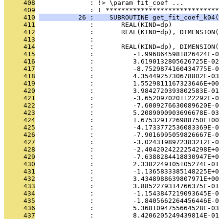
     408
              : !> \param fit_coef ...
     409
              : ! *****************************
     410
          26 :    SUBROUTINE get_fit_coef_k04(
     411
              :       REAL(KIND=dp)            
     412
              :       REAL(KIND=dp), DIMENSION(
     413
              : 
     414
              :       REAL(KIND=dp), DIMENSION(
     415
              :          -1.9968645981826424E-0
     416
              :          3.6190132805626725E-02
     417
              :          -8.7529874160434775E-0
     418
              :          4.3544925730678802E-03
     419
              :          1.5529811167323646E+00
     420
              :          3.9842720393802583E-01
     421
              :          -3.6520970201122292E-0
     422
              :          -7.6009276630089620E-0
     423
              :          5.2089090903696678E-03
     424
              :          1.6753291726988750E+00
     425
              :          -4.1733772536083369E-0
     426
              :          -7.9016995059826667E-0
     427
              :          -3.0243198972383212E-0
     428
              :          -2.4042024222254298E+0
     429
              :          -7.6388284418830947E+0
     430
              :          2.3382249105105274E-01
     431
              :          -1.1365833385148225E+0
     432
              :          3.4348988639807971E+00
     433
              :          3.8852279314766375E-01
     434
              :          -1.1543847219093645E-0
     435
              :          -1.8405662264456446E-0
     436
              :          5.3681094755664528E-03
     437
              :          8.4206205249439814E-01