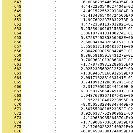
     647
              :          -6.6068295446994954E-0
     648
              :          4.4472290549627404E-02
     649
              :          -4.4915225522013684E-0
     650
              :          -3.4134865404724506E+0
     651
              :          -1.9976923375832278E-0
     652
              :          4.4772359113701282E-01
     653
              :          5.2585946916715653E-01
     654
              :          1.0618774133100274E+01
     655
              :          5.8728749535356988E+00
     656
              :          2.6888418432666157E+00
     657
              :          1.5596171190481971E+00
     658
              :          2.8042093815884245E-01
     659
              :          6.3665816591943127E+01
     660
              :          3.7009631013886363E+01
     661
              :          -1.7787709312289635E+0
     662
              :          2.0252305602012526E+00
     663
              :          -1.3094675160912539E+0
     664
              :          2.0917162881033141E-01
     665
              :          3.7418912128605243E-02
     666
              :          -2.3127059109442100E-0
     667
              :          6.0158175654245101E+00
     668
              :          1.9487679367187645E+00
     669
              :          -2.9522118467223896E-0
     670
              :          -8.0505532840347449E-0
     671
              :          2.5075590818523352E-02
     672
              :          3.9266337752980962E+00
     673
              :          -4.1496599853648704E+0
     674
              :          -1.7390067336108939E+0
     675
              :          -2.1726002323140921E+0
     676
              :          -8.8545093801744059E+0