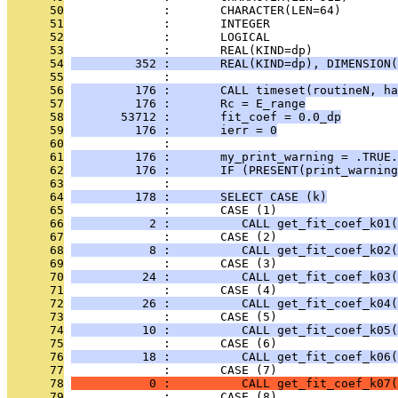
      50
              :       CHARACTER(LEN=64)       
      51
              :       INTEGER                  
      52
              :       LOGICAL                  
      53
              :       REAL(KIND=dp)            
      54
         352 :       REAL(KIND=dp), DIMENSION(
      55
              : 
      56
         176 :       CALL timeset(routineN, ha
      57
         176 :       Rc = E_range
      58
       53712 :       fit_coef = 0.0_dp
      59
         176 :       ierr = 0
      60
              : 
      61
         176 :       my_print_warning = .TRUE.
      62
         176 :       IF (PRESENT(print_warning
      63
              : 
      64
         178 :       SELECT CASE (k)
      65
              :       CASE (1)
      66
           2 :          CALL get_fit_coef_k01(
      67
              :       CASE (2)
      68
           8 :          CALL get_fit_coef_k02(
      69
              :       CASE (3)
      70
          24 :          CALL get_fit_coef_k03(
      71
              :       CASE (4)
      72
          26 :          CALL get_fit_coef_k04(
      73
              :       CASE (5)
      74
          10 :          CALL get_fit_coef_k05(
      75
              :       CASE (6)
      76
          18 :          CALL get_fit_coef_k06(
      77
              :       CASE (7)
      78
           0 :          CALL get_fit_coef_k07(
      79
              :       CASE (8)