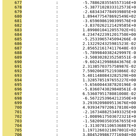
     677
              :          -5.7886283556557316E+0
     678
              :          -5.3877102833312573E+0
     679
              :          -2.6834347784939805E+0
     680
              :          1.8944775478692549E+02
     681
              :          -3.6596986190399576E+0
     682
              :          -3.8370262121429585E+0
     683
              :          1.8998010412055702E+01
     684
              :          4.2347422391201750E+00
     685
              :          -5.2533965745094266E-0
     686
              :          2.1322924325981523E-02
     687
              :          2.8565216174117648E-03
     688
              :          -5.7899840382429997E-0
     689
              :          -3.5083028235258551E-0
     690
              :          -9.6024129986843676E-0
     691
              :          2.3138570375758987E-02
     692
              :          7.5902068752193866E-02
     693
              :          5.4011480843282529E+00
     694
              :          1.3285785197655227E+00
     695
              :          -5.6560044387820196E-0
     696
              :          -5.8360743029848561E-0
     697
              :          6.5360795178081008E-02
     698
              :          -6.5672253964212350E+0
     699
              :          3.2939209809513676E+00
     700
              :          4.9393479720617810E+00
     701
              :          -2.1673488253493325E+0
     702
              :          -1.0089617503672321E+0
     703
              :          -1.5820903503567655E+0
     704
              :          -1.3130781106536887E+0
     705
              :          1.1971260321867801E+02
     706
              :          3.8045299867771694E+00