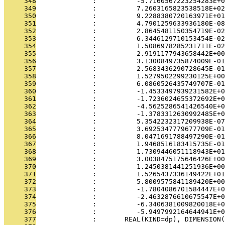
     348
              :          -5.7160567223254283E+0
     349
              :          7.2603165823538518E+02
     350
              :          9.2288380720163971E+01
     351
              :          4.7901259633936180E-08
     352
              :          2.8645481150354719E-02
     353
              :          6.3446129710153454E-02
     354
              :          1.5086978285231711E-02
     355
              :          2.9191177943658442E+00
     356
              :          3.1300849735874009E-01
     357
              :          2.5683436290728645E-01
     358
              :          1.5279502299230125E+00
     359
              :          6.0860526435749707E-01
     360
              :          -1.4533497939231582E+0
     361
              :          -1.7236024655372692E+0
     362
              :          -4.5625286541426540E+0
     363
              :          -1.3783312630992485E+0
     364
              :          5.3542232317209938E-07
     365
              :          3.6925347779677709E-01
     366
              :          8.0471691788497290E-01
     367
              :          1.9468516183415735E-01
     368
              :          1.7309446051118943E+01
     369
              :          3.0038475175646426E+00
     370
              :          1.2450381441251936E+00
     371
              :          1.5265437336149422E+01
     372
              :          5.8009575841189420E+00
     373
              :          -1.7804086701584447E+0
     374
              :          -2.4632876610675547E+0
     375
              :          -6.3406381009820018E+0
     376
              :          -5.9497992164644941E+0
     377
              :       REAL(KIND=dp), DIMENSION(