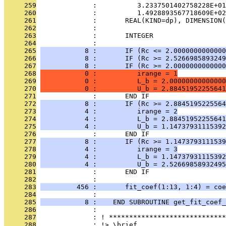
     259
              :          3.2337501402758228E+01
     260
              :          1.4928893567718609E+0
     261
              :       REAL(KIND=dp), DIMENSION(
     262
              : 
     263
              :       INTEGER                 
     264
              : 
     265
           8 :       IF (Rc <= 2.0000000000000
     266
           8 :       IF (Rc >= 2.5266985893249
     267
           8 :       IF (Rc >= 2.0000000000000
     268
           0 :          irange = 1
     269
           0 :          L_b = 2.00000000000000
     270
           0 :          U_b = 2.88451952255641
     271
              :       END IF
     272
           8 :       IF (Rc >= 2.8845195225564
     273
           4 :          irange = 2
     274
           4 :          L_b = 2.88451952255641
     275
           4 :          U_b = 1.14737931115392
     276
              :       END IF
     277
           8 :       IF (Rc >= 1.1473793111539
     278
           4 :          irange = 3
     279
           4 :          L_b = 1.14737931115392
     280
           4 :          U_b = 2.52669858932495
     281
              :       END IF
     282
              : 
     283
         456 :       fit_coef(1:13, 1:4) = coe
     284
              : 
     285
           8 :    END SUBROUTINE get_fit_coef_
     286
              : 
     287
              : ! *****************************
     288
              : !> \brief ...