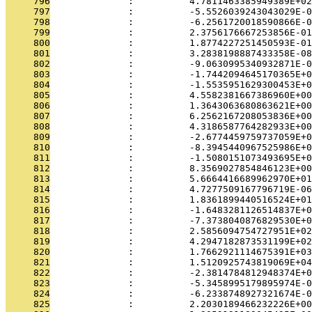
     796
              :          4.7811463385949389E+02
     797
              :          -5.5526039243043029E-0
     798
              :          -6.2561720018590866E-0
     799
              :          2.3756176667253856E-01
     800
              :          1.8774227251450593E-01
     801
              :          3.2838198887433358E-08
     802
              :          -9.0630995340932871E-0
     803
              :          -1.7442094645170365E+0
     804
              :          -1.5535951629300453E+0
     805
              :          4.5582381667386960E+00
     806
              :          1.3643063680863621E+00
     807
              :          6.2562167208053836E+00
     808
              :          4.3186587764282933E+00
     809
              :          -2.6774459759737059E+0
     810
              :          -8.3945440967525986E+0
     811
              :          -1.5080151073493695E+0
     812
              :          8.3569027854846123E+00
     813
              :          5.6664416689962970E+01
     814
              :          4.7277509167796719E-06
     815
              :          1.8361899440516524E+01
     816
              :          -1.6483281126514837E+0
     817
              :          -7.3738040876829530E+0
     818
              :          2.5856094754727951E+02
     819
              :          4.2947182873531199E+02
     820
              :          1.7662921114675391E+03
     821
              :          1.5120925743819069E+04
     822
              :          -2.3814784812948374E+0
     823
              :          -5.3458995179895974E-0
     824
              :          -6.2338748927321674E-0
     825
              :          2.2030189466232226E+00