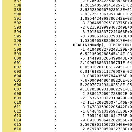
     587
              :          -2.0786024226383526E+0
     588
              :          1.2015405393414257E+02
     589
              :          8.9852390667028018E+01
     590
              :          2.9372517367957340E+02
     591
              :          1.8854424898786242E+03
     592
              :          -3.3964650795183775E+0
     593
              :          -2.0215919999407249E+0
     594
              :          -6.7015638377241066E+0
     595
              :          -3.7898634628790373E+0
     596
              :          1.5359465882590917E+0
     597
              :       REAL(KIND=dp), DIMENSION(
     598
              :          -1.4194808279243129E-0
     599
              :          6.5213609288545414E-03
     600
              :          -5.1441935266499043E-0
     601
              :          2.1996788631150751E-04
     602
              :          8.8501620116612245E-01
     603
              :          6.3146135511270907E-02
     604
              :          -9.0807036857844356E-0
     605
              :          7.6709494480488226E-05
     606
              :          5.2007073293462518E-05
     607
              :          4.1870586931086229E-01
     608
              :          -2.8386179694723992E-0
     609
              :          -2.3532630322310429E-0
     610
              :          -2.1117200296074146E-0
     611
              :          -3.7478336902205442E+0
     612
              :          -1.8448451339597130E-0
     613
              :          -1.7054194854644773E-0
     614
              :          -9.6910398641202955E-0
     615
              :          8.5076801150728940E+00
     616
              :          -2.6797820059032738E+0