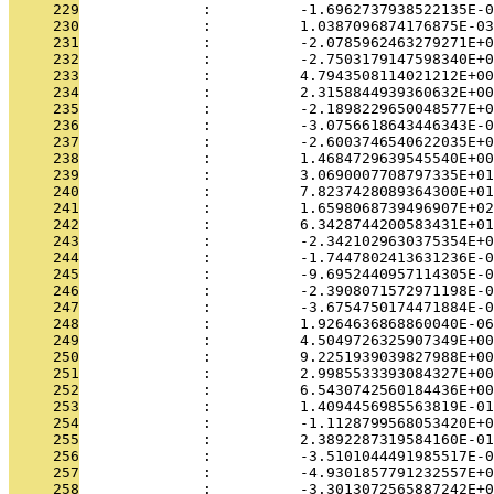
     229
              :          -1.6962737938522135E-0
     230
              :          1.0387096874176875E-03
     231
              :          -2.0785962463279271E+0
     232
              :          -2.7503179147598340E+0
     233
              :          4.7943508114021212E+00
     234
              :          2.3158844939360632E+00
     235
              :          -2.1898229650048577E+0
     236
              :          -3.0756618643446343E-0
     237
              :          -2.6003746540622035E+0
     238
              :          1.4684729639545540E+00
     239
              :          3.0690007708797335E+01
     240
              :          7.8237428089364300E+01
     241
              :          1.6598068739496907E+02
     242
              :          6.3428744200583431E+01
     243
              :          -2.3421029630375354E+0
     244
              :          -1.7447802413631236E-0
     245
              :          -9.6952440957114305E-0
     246
              :          -2.3908071572971198E-0
     247
              :          -3.6754750174471884E-0
     248
              :          1.9264636868860040E-06
     249
              :          4.5049726325907349E+00
     250
              :          9.2251939039827988E+00
     251
              :          2.9985533393084327E+00
     252
              :          6.5430742560184436E+00
     253
              :          1.4094456985563819E-01
     254
              :          -1.1128799568053420E+0
     255
              :          2.3892287319584160E-01
     256
              :          -3.5101044491985517E-0
     257
              :          -4.9301857791232557E+0
     258
              :          -3.3013072565887242E+0