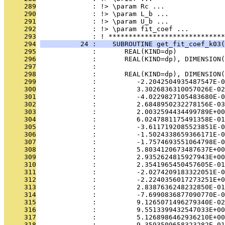
     289
              : !> \param Rc ...
     290
              : !> \param L_b ...
     291
              : !> \param U_b ...
     292
              : !> \param fit_coef ...
     293
              : ! *****************************
     294
          24 :    SUBROUTINE get_fit_coef_k03(
     295
              :       REAL(KIND=dp)            
     296
              :       REAL(KIND=dp), DIMENSION(
     297
              : 
     298
              :       REAL(KIND=dp), DIMENSION(
     299
              :          -2.2042504935487547E-0
     300
              :          3.3026836310057026E-02
     301
              :          -4.0229827105483680E-0
     302
              :          2.6848950232278156E-03
     303
              :          2.0032594434499789E+00
     304
              :          6.0247881175491358E-01
     305
              :          -3.6117192085523851E-0
     306
              :          -1.5024338659366171E-0
     307
              :          -1.7574693551064798E-0
     308
              :          5.8034120673487637E+00
     309
              :          2.9352624815927943E+00
     310
              :          2.3541965450457605E-01
     311
              :          -2.0274209183322051E-0
     312
              :          -2.2240356017273251E+0
     313
              :          2.8387636248232850E-01
     314
              :          -7.6990836877090770E-0
     315
              :          9.1265071496279340E-02
     316
              :          9.5513399432547033E+00
     317
              :          5.1268986462936210E+00
     318
              :          9.3593509658323282E-01