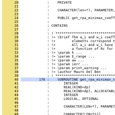
      20
              :    PRIVATE
      21
              : 
      22
              :    CHARACTER(len=*), PARAMETER
      23
              : 
      24
              :    PUBLIC get_rpa_minimax_coef
      25
              : 
      26
              : CONTAINS
      27
              : 
      28
              : ! *****************************
      29
              : !> \brief The a_i and w_i coeff
      30
              : !>        elements correspond t
      31
              : !>        All a_i and w_i have 
      32
              : !>        a function of Rc for 
      33
              : !> \param k ...
      34
              : !> \param E_range ...
      35
              : !> \param aw ...
      36
              : !> \param ierr ...
      37
              : !> \param print_warning ...
      38
              : !> \author Mauro Del Ben
      39
              : ! *****************************
      40
         176 :    SUBROUTINE get_rpa_minimax_c
      41
              :       INTEGER                  
      42
              :       REAL(KIND=dp)            
      43
              :       REAL(KIND=dp), ALLOCATABL
      44
              :       INTEGER                  
      45
              :       LOGICAL, OPTIONAL       
      46
              : 
      47
              :       CHARACTER(LEN=*), PARAMET
      48
              : 
      49
              :       CHARACTER(LEN=512)       