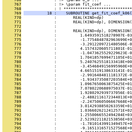
     767
              : !> \param fit_coef ...
     768
              : ! *****************************
     769
          18 :    SUBROUTINE get_fit_coef_k06(
     770
              :       REAL(KIND=dp)            
     771
              :       REAL(KIND=dp), DIMENSION(
     772
              : 
     773
              :       REAL(KIND=dp), DIMENSION(
     774
              :          1.6493591518278907E-03
     775
              :          -1.7754848782963699E+0
     776
              :          -3.2912209721480506E-0
     777
              :          4.1574320605711801E-01
     778
              :          -1.0473625529229623E-0
     779
              :          1.7041857699471105E+01
     780
              :          5.2407625518133418E+00
     781
              :          -3.4546849156995960E+0
     782
              :          4.6651519138633141E-01
     783
              :          -2.9916484811181372E-0
     784
              :          -1.9343735087203584E+0
     785
              :          1.0967650063875425E+01
     786
              :          7.0780220688975037E-01
     787
              :          1.9280292939737056E-01
     788
              :          -2.4882116172344013E+0
     789
              :          -2.2475060506667668E+0
     790
              :          3.0142938850263359E+01
     791
              :          1.0366026212412571E+02
     792
              :          1.2550066552494284E+03
     793
              :          2.5239221182153856E+03
     794
              :          -1.7810143991349457E+0
     795
              :          -9.1651316571527568E+0