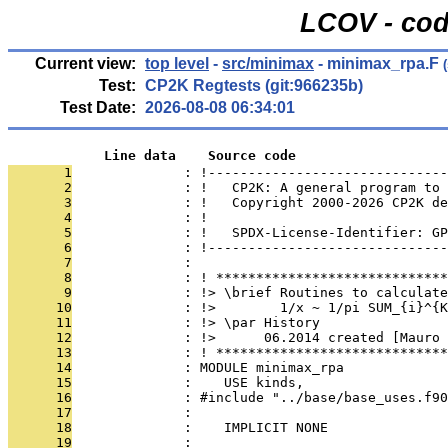
LCOV - cod
Current view:
top level
-
src/minimax
- minimax_rpa.F
(
Test:
CP2K Regtests (git:966235b)
Test Date:
2026-08-08 06:34:01
            Line data    Source code
       1
              : !------------------------------
       2
              : !   CP2K: A general program to 
       3
              : !   Copyright 2000-2026 CP2K de
       4
              : !                              
       5
              : !   SPDX-License-Identifier: GP
       6
              : !------------------------------
       7
              : 
       8
              : ! *****************************
       9
              : !> \brief Routines to calculate
      10
              : !>        1/x ~ 1/pi SUM_{i}^{K
      11
              : !> \par History
      12
              : !>      06.2014 created [Mauro 
      13
              : ! *****************************
      14
              : MODULE minimax_rpa
      15
              :    USE kinds,                  
      16
              : #include "../base/base_uses.f90
      17
              : 
      18
              :    IMPLICIT NONE
      19
              : 