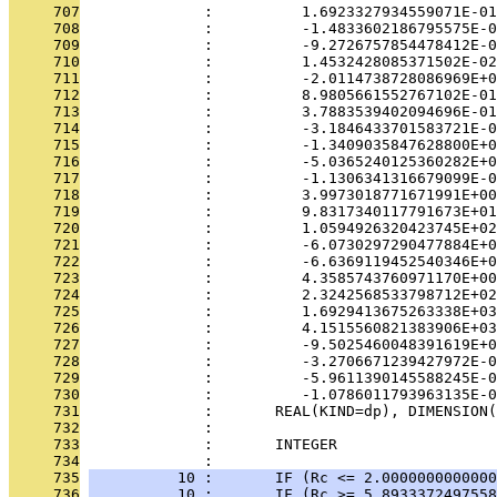
     707
              :          1.6923327934559071E-01
     708
              :          -1.4833602186795575E-0
     709
              :          -9.2726757854478412E-0
     710
              :          1.4532428085371502E-02
     711
              :          -2.0114738728086969E+0
     712
              :          8.9805661552767102E-01
     713
              :          3.7883539402094696E-01
     714
              :          -3.1846433701583721E-0
     715
              :          -1.3409035847628800E+0
     716
              :          -5.0365240125360282E+0
     717
              :          -1.1306341316679099E-0
     718
              :          3.9973018771671991E+00
     719
              :          9.8317340117791673E+01
     720
              :          1.0594926320423745E+02
     721
              :          -6.0730297290477884E+0
     722
              :          -6.6369119452540346E+0
     723
              :          4.3585743760971170E+00
     724
              :          2.3242568533798712E+02
     725
              :          1.6929413675263338E+03
     726
              :          4.1515560821383906E+03
     727
              :          -9.5025460048391619E+0
     728
              :          -3.2706671239427972E-0
     729
              :          -5.9611390145588245E-0
     730
              :          -1.0786011793963135E-0
     731
              :       REAL(KIND=dp), DIMENSION(
     732
              : 
     733
              :       INTEGER                 
     734
              : 
     735
          10 :       IF (Rc <= 2.0000000000000
     736
          10 :       IF (Rc >= 5.8933372497558